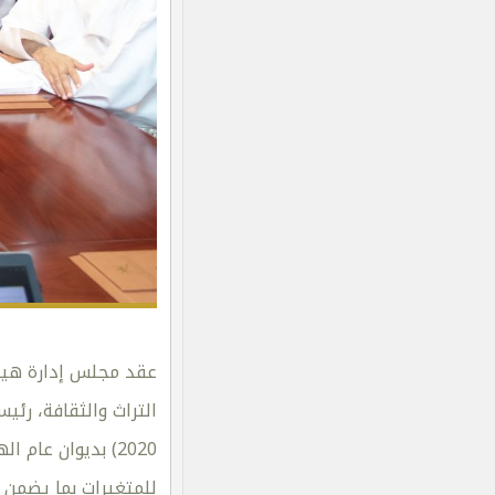
2020) بديوان عا
للمتغيرات بما يضمن 