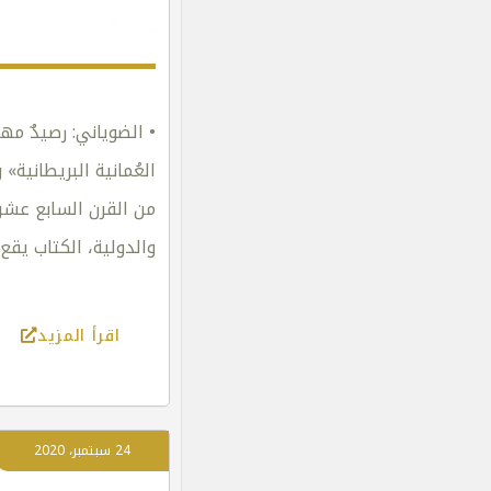
• الضوياني: رصيدٌ مهم
العُمانية البريطانية»
من القرن السابع عشر
والدولية، الكتاب يقع في 454 صفحة ويتضمن 14 
اقرأ المزيد
24 سبتمبر، 2020