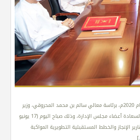
عقد مجلس إدارة هيئة الوثائق والمحفوظات الوطنية اجتماعه السنوي الخامس عشر لعام 2020م، برئاسة معالي سالم بن محمد المحروقي، وزير
التراث والثقافة، رئيس مجلس إدارة هيئة الوثائق والمحفوظات الوطنية، بحضور أصحاب السعادة أعضاء مجلس الإدارة، وذلك صباح اليوم (17 يونيو
ارير الإنجاز والخطط المستقبلية التطويرية المواكبة
[