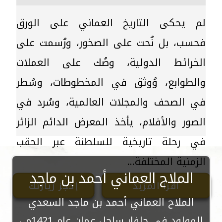
لم يحكى التاريخ العماني على الورق
فحسب، بل نُحت على الصخور، ورُسمت على
الخرائط الدولية، وصُك على العملات
والطوابع، وُوثق في المخطوطات، وسُطر
في الصحف والمجلات العالمية، وسُرد في
الصور والأفلام، يأخذ المعرض الدائم الزائر
في رحلة تاريخية للسلطنة عبر الحقب
الزمنية المختلفة...
الملاح العماني أحمد بن ماجد
اقرأ المزيد
إحجز زيارتك
الملاح العماني أحمد بن ماجد السعدي
المولود في جلفار ساحل عمان عام 1421م ،