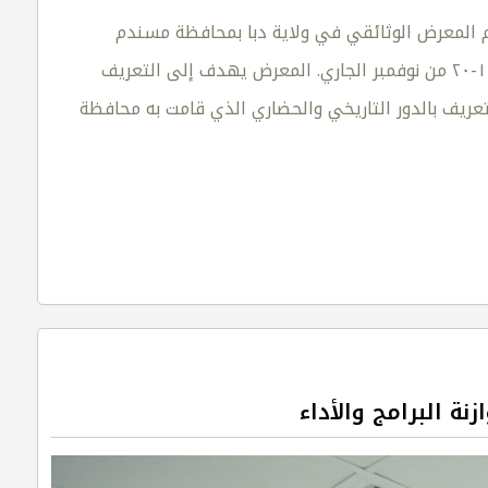
م المعرض الوثائقي في ولاية دبا بمحافظة مسندم
بالمجلس العام في الولاية، الذي تنظمه هيئة الوثائق والمحفوظات خلال الفترة من الـ١٤-٢٠ من نوفمبر الجاري. المعرض يهدف إلى التعريف
 التعريف بالدور التاريخي والحضاري الذي قامت به محافظة
ة البرامج والأداء