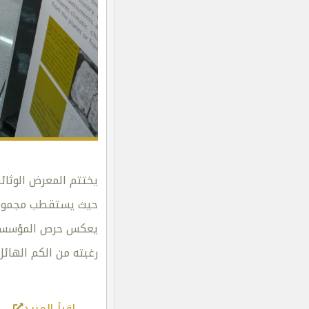
يختتم المعرض الوثائق
حيث يستقطب مجموعة ك
يعكس حرص المؤسسات ا
رغبته من الكم الهائ
اقرأ المزيد