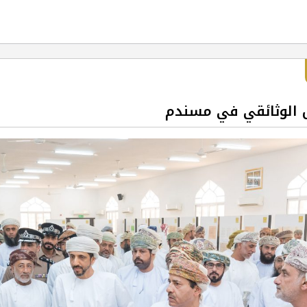
 الوثائقي في مسندم‎‎