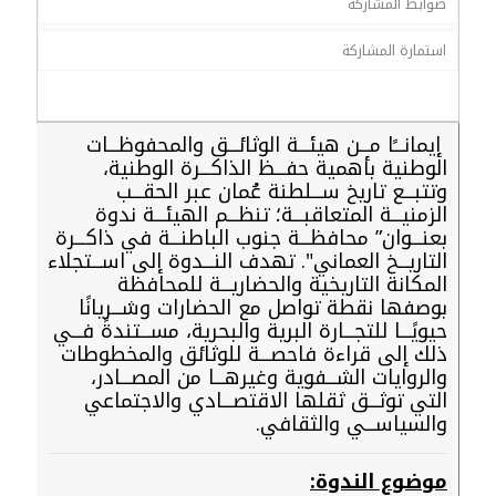
ضوابط المشاركة
استمارة المشاركة
إيمانـــًا مـــن هيئـــة الوثائـــق والمحفوظـــات
الوطنية بأهمية حفـــظ الذاكـــرة الوطنية،
وتتبـــع تاريخ ســـلطنة عُمان عبر الحقـــب
الزمنيـــة المتعاقبـــة؛ تنظـــم الهيئـــة ندوة
بعنـــوان” محافظـــة جنوب الباطنـــة في ذاكـــرة
التاريـــخ العماني". تهدف النـــدوة إلى اســـتجلاء
المكانة التاريخية والحضاريـــة للمحافظة
بوصفها نقطة تواصل مع الحضارات وشـــريانًا
حيويًـــا للتجـــارة البرية والبحرية، مســـتندةً فـــي
ذلك إلى قراءة فاحصـــة للوثائق والمخطوطات
والروايات الشـــفوية وغيرهـــا من المصـــادر،
التي توثـــق ثقلها الاقتصـــادي والاجتماعي
والسياســـي والثقافي.
موضوع الندوة: