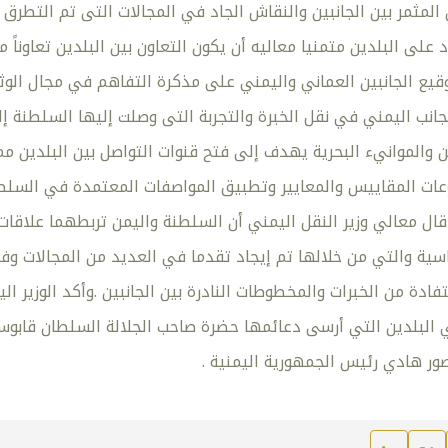
ن المثمر بين الجانبين والنقاش الجاد في المجالات التى تم التطرق 
لى البلدين متمنيا معاليه أن يكون التعاون بين البلدين تعاوناً م
وقيع الجانبين العماني واليمني على مذكرة التفاهم في مجال الو
جانب اليمني في نقل الخبرة والتجربة التى وصلت إليها السلطنة إ
 والموانيء البحرية يهدف إلى فتح قنوات التواصل بين البلدين مم
ت المقاييس والمعايير وتطبيق المواصفات المعتمدة في السلطنة 
 قال معالي وزير النقل اليمني أن السلطنة واليمن تربطهما علاقات
سية والتي من خلالها تم إيجاد تقدما في العديد من المجالات وفي
فادة من الخبرات والمخطوطات النادرة بين الجانبين .وأكد الوزير الي
البلدين التي أرسى دعائمها حضرة صاحب الجلالة السلطان قابوس 
ور هادي رئيس الجمهورية اليمنية .