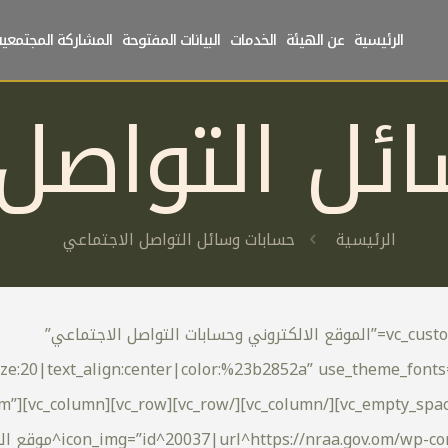
الرئيسية
عن الهيئة
الخدمات
البيانات المفتوحة
المشاركة المجتمعية
ئل التواصل 
الرئيسية
حسابات وسائل التواصل الاجتماعي
[vc_row][vc_column][vc_empty_space][vc_custom_heading text=”الموقع الالكتروني وحسابات التواصل الاجتماعي”
ize:20|text_align:center|color:%23b2852a” use_theme_font
pe=”custom”