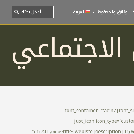
الوثائق والمحفوظات
العربية
الاجتماعي
font_container=”tag:h2|font_s
!important;background-color: #f3f3f3 !important;}”][vc_empty_space][/vc_column][/vc_row][vc_row][vc_column][just_icon icon_ty
icon_img=”id^20037|url^https://nraa.gov.om/wp-content/uploads/2024/01/webiste.png|caption^null|alt^موقع الهيئة|title^webiste|description^موقع الهيئة”