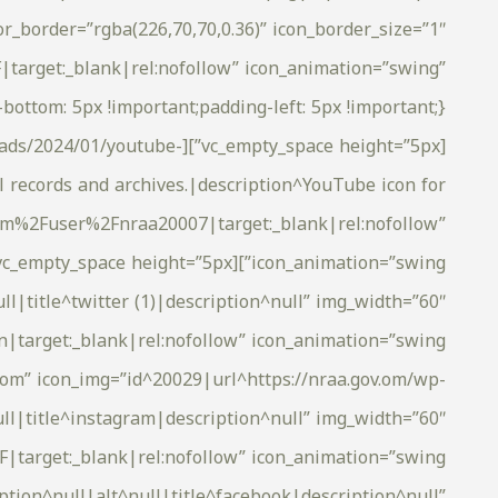
or_border=”rgba(226,70,70,0.36)” icon_border_size=”1″
|target:_blank|rel:nofollow” icon_animation=”swing”
nt/uploads/2024/01/youtube-
l records and archives.|description^YouTube icon for
com%2Fuser%2Fnraa20007|target:_blank|rel:nofollow”
l|title^twitter (1)|description^null” img_width=”60″
tom” icon_img=”id^20029|url^https://nraa.gov.om/wp-
ll|title^instagram|description^null” img_width=”60″
tion^null|alt^null|title^facebook|description^null”