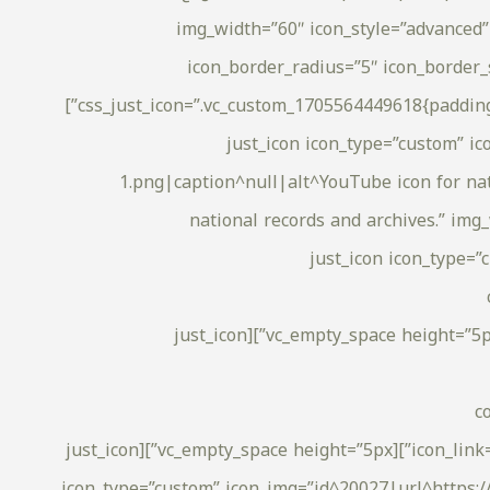
img_width=”60″ icon_style=”advanced” 
icon_border_radius=”5″ icon_border
css_just_icon=”.vc_custom_1705564449618{padding-top: 5px !important;padding-right: 5px !important;padding-bottom: 5px !important;padding-left: 5px !important;}”]
[vc_empty_space height=”5px”][just_ico
1.png|caption^null|alt^YouTube icon for nat
national records and archives.” i
icon_animation=”swing”][vc_empty_sp
icon_link=”url:https%3A%2F%2Ftwitter.com%2Fnraaoman|target:_blank|rel:nofollow” icon_animation=”swing”][vc_empty_space height=”5px”][just_icon
c
icon_link=”url:https%3A%2F%2Fwww.instagram.com%2Fnraaoman%2F|target:_blank|rel:nofollow” icon_animation=”swing”][vc_empty_space height=”5px”][just_icon
icon_type=”custom” icon_img=”id^20027|url^https:/