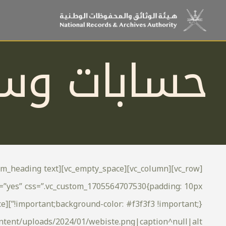
حسابات وسا
s=”yes” css=”.vc_custom_1705564707530{padding: 10px