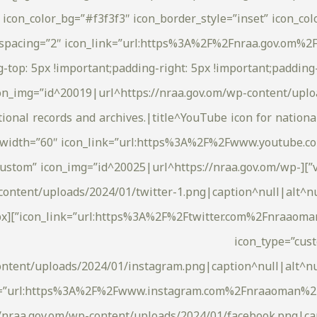
icon_color_bg=”#f3f3f3″ icon_border_style=”inset” icon_col
_spacing=”2″ icon_link=”url:https%3A%2F%2Fnraa.gov.om%2F
n icon_type=”custom” icon_img=”id^20019|url^https://nraa.gov.om/wp-conte
ional records and archives.|title^YouTube icon for nationa
mg_width=”60″ icon_link=”url:https%3A%2F%2Fwww.youtube.
ace height=”5px”][just_icon icon_type=”custom” icon_img=”id^20025|url^https://nraa.gov.om/wp-
content/uploads/2024/01/twitter-1.png|caption^null|alt^nul
icon_type=”cus
ontent/uploads/2024/01/instagram.png|caption^null|alt^nu
/nraa.gov.om/wp-content/uploads/2024/01/facebook.png|cap