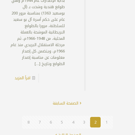
بداية الإصدارات عام 1944م وهي
طوابع هندية وشحت بـ (آل
بوسعيد 1363) بمناسبة مرور 200
عام على حكم أسرة آل بو سعيد
للسلطنة، مرورا بالطوابع
البريطانية الموشحة بالعملة
المحلية، من 1948-1966م، ثم
مرحلة الاستقلال البريدي منذ عام
1966م، ويتضمن كل إصدار
معلومات عن مناسبة إصدار
الطوابع وتاريخ
[…]
اقرأ المزيد
الصفحة السابقة
8
7
6
5
4
3
2
1