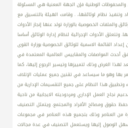
6 / 2007، وبالرجوع إلى المادة 18من قانون الوثائق والمحفوظات الوطنية فإن الجهة المعنية هي المسئولة
 وتنفيذ نظام لوثائقها، . وقامت الهيئة بالتنسيق مع
ثائق والملفات الخصوصية بالوزارة تولد عنها إنجاز الأدوات
 وتتعلق الأدوات الإجرائية لنظام إدارة الوثائق أساسا
إعداد القائمة الاسمية للوثائق الخصوصية بوزارة القوى
 وفق أحدث المواصفات والمقاييس العالمية المعتمدة في
 لهذا الغرض وذلك لتمييزها وتيسير الرجوع إليها، كما
تمر بها وهو ما سيساعد في تقنين جميع عمليات الإتلاف
اء وتطبيق هذا النظام على جميع التقسيمات الإدارية من
يم نجاح العمل الإداري ومردوديته الايجابية من ناحية
حفظ حقوق ومصالح الأفراد والمجتمع. ويتمثل التصنيف
 من العناصر وذلك بتجميع هذه العناصر في مجموعات
 تسهل الوصول إليها ويستعمل التصنيف في عدة مجالات