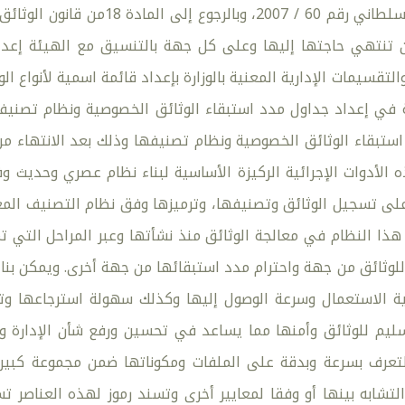
الصادر بالمرسوم السلطاني رقم 0
 تنتهي حاجتها إليها وعلى كل جهة بالتنسيق مع الهيئة إعداد
تقسيمات الإدارية المعنية بالوزارة بإعداد قائمة اسمية لأنواع الو
ة في إعداد جداول مدد استبقاء الوثائق الخصوصية ونظام تصنيفها.
استبقاء الوثائق الخصوصية ونظام تصنيفها وذلك بعد الانتهاء من 
ه الأدوات الإجرائية الركيزة الأساسية لبناء نظام عصري وحديث
لى تسجيل الوثائق وتصنيفها، وترميزها وفق نظام التصنيف المعد
هذا النظام في معالجة الوثائق منذ نشأتها وعبر المراحل التي 
 للوثائق من جهة واحترام مدد استبقائها من جهة أخرى. ويمكن بن
ية الاستعمال وسرعة الوصول إليها وكذلك سهولة استرجاعها وتدع
ليم للوثائق وأمنها مما يساعد في تحسين ورفع شأن الإدارة و
عرف بسرعة وبدقة على الملفات ومكوناتها ضمن مجموعة كبيرة
تشابه بينها أو وفقا لمعايير أخرى وتسند رموز لهذه العناصر