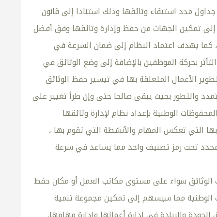
اول مدد استبقاء وثائقها وذلك استنادا إلى قانون
بموجب المرسوم السلطاني رقم ( 2007/60 ) الذي يهدف إلى تمكين الجهات من حفظ وإدارة وثائقها وفق أفضل
 ، كما يهدف اعتماد النظام إلى ضمان السرعة في
لتأثر بحركة الموظفين بالإضافة إلى وضع الوثائق في
طوير الأعمال المتعلقة بها في تيسير حفظ الوثائق
دد والتطور بحيث يبقى صالحا حتى وإن طرأ تغيير على
محفوظات الوطنية بإعداد نظام لإدارة وثائقها
ة بها التي تعكس المهام والأنشطة التي تقوم بها ،
 محدد تحت رمز تصنيف واحد مما يساعد في سرعة
لك الوثائق سواء على مستوى مكاتب العمل أو مكان حفظ
ات الوطنية مما سيسهم إلى تمكين مجموعة تنمية
لجودة والريادة في إدارة أعمالها وإدارة مهامها.