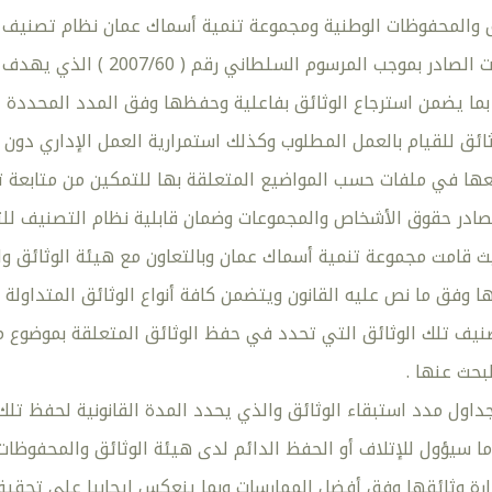
 والمحفوظات الوطنية ومجموعة تنمية أسماك عمان نظام تصنيف جد
الوثائق والمحفوظات الصادر 
ة بما يضمن استرجاع الوثائق بفاعلية وحفظها وفق المدد المحددة
ائق للقيام بالعمل المطلوب وكذلك استمرارية العمل الإداري دون ا
عها في ملفات حسب المواضيع المتعلقة بها للتمكين من متابعة ت
ادر حقوق الأشخاص والمجموعات وضمان قابلية نظام التصنيف للتم
ث قامت مجموعة تنمية أسماك عمان وبالتعاون مع هيئة الوثائق وال
ها وفق ما نص عليه القانون ويتضمن كافة أنواع الوثائق المتداول
نيف تلك الوثائق التي تحدد في حفظ الوثائق المتعلقة بموضوع
لبحث عنها .
داول مدد استبقاء الوثائق والذي يحدد المدة القانونية لحفظ ت
ما سيؤول للإتلاف أو الحفظ الدائم لدى هيئة الوثائق والمحفوظ
رة وثائقها وفق أفضل الممارسات وبما ينعكس إيجابيا على تحقيق ا