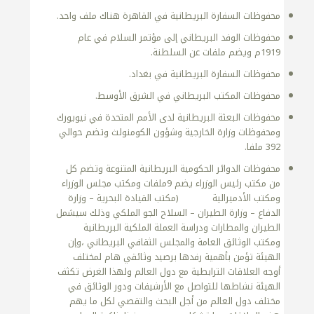
محفوظات السفارة البريطانية في القاهرة هناك ملف واحد.
محفوظات الوفد البريطاني إلى مؤتمر السلام في عام
1919م ويضم ملفات عن السلطنة.
محفوظات السفارة البريطانية في بغداد.
محفوظات المكتب البريطاني في الشرق الأوسط.
محفوظات البعثة البريطانية لدى الأمم المتحدة في نيويورك
ومحفوظات وزارة الخارجية وشؤون الكومنولث وتضم حوالي
392 ملفا.
محفوظات الدوائر الحكومية البريطانية المتنوعة وتضم كل
من مكتب رئيس الوزراء يضم 9ملفات ومكتب مجلس الوزراء
ومكتب الأدميرالية (مكتب القيادة البحرية – وزارة
الدفاع – وزارة الطيران – السلاح الجو الملكي وذلك سيشمل
الطيران والمطارات ودراسة العملة الملكية البريطانية
ومكتب الوثائق العامة والمجلس الثقافي البريطاني ،وإن
الهيئة تؤمن بأهمية رفدها برصيد وثائقي هام لمختلف
أوجه العلاقات الترابطية مع دول العالم ولهذا الغرض تكثف
الهيئة نشاطها للتواصل مع الأرشيفات ودور الوثائق في
مختلف دول العالم من أجل البحث والتقصي لكل ما يهم