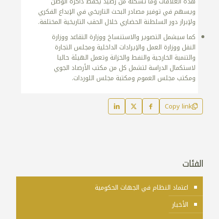
هذه العلاقات وما تشكله من رصيد يحفظ ذاكرة الوطن
ويسهم في توفير مصادر البحث التاريخي في الإبداع الفكري
ولإبراز دور السلطنة الحضاري خلال الحقب التاريخية المختلفة.
كما سيشمل التصوير والاستنساخ ووزارة التقاعد ووزارة
النقل ووزارة العمل والإيرادات الداخلية ومجلس التجارة
والتنمية الخارجية والنفط والخزانة وتعمل الهيئة حاليا
لاستكمال الدراسة لتشمل كل من مكتب الأرصاد الجوي
ومكتب مجلس العموم ومكتبة مجلس اللوردات.
Copy link
الفئات
اعتماد النظام في الجهات الحكومية
الأخبار