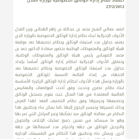
اعتماد نظام إدارة الوثائق الخصوصية بوزارة العدل
27/2/2012
اعتمد معالي الشيخ محمد بن عبدالله بن زاهر الهنائي وزير العدل
الأدوات الإجرائية لبناء نظام إدارة الوثائق الخصوصية بالوزارة الذي
يعتمد جداول مدد استبقاء الوثائق ونظام تصنيفها بعد موافقة
هيئة الوثائق والمحفوظات الوطنية بحضور سعادة الدكتور حمد بن
محمد الضوياني رئيس هيئة الوثائق والمحفوظات الوطنية.
وتتعلق الأدوات الإجرائية لنظام إدارة الوثائق أساسا بإعداد
جداول مدد استبقاء الوثائق الخصوصية ونظام تصنيفها بعد
الانتهاء من إعداد القائمة الاسمية للوثائق الخصوصية
بالوزارة.وتمثل هذه الأدوات لنظام إدارة الوثائق الركيزة الأساسية
لبناء نظام عصري وحديث وفق أحدث المواصفات والمقاييس
العالمية المعتمدة في هذا المجال حيث يقوم بتسجيل الوثائق
وتصنيفها وترميزها وفق نظام التصنيف المعد لهذا الغرض
وذلك لتمييزها وتيسير الرجوع إليها .كما يمكن بناء وتطبيق هذا
النظام من معالجة الوثائق منذ نشأتها وعبر المراحل التي تمر بها
وهو ما سيساعد في تقنين جميع عمليات الإتلاف والتحويل
والترحيل للوثائق من جهة واحترام مدد استبقائها من جهة
أخرى. ويمكن بناء وتطبيق هذا النظام في التقسيمات الإدارية