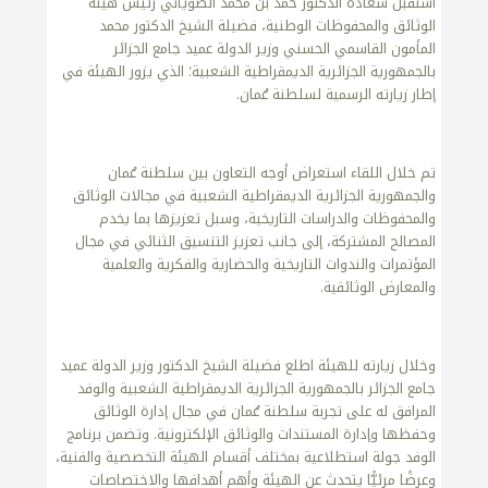
استقبل سعادة الدكتور حمد بن محمد الضوياني رئيس هيئة
الوثائق والمحفوظات الوطنية، فضيلة الشيخ الدكتور محمد
المأمون القاسمي الحسني وزير الدولة عميد جامع الجزائر
بالجمهورية الجزائرية الديمقراطية الشعبية؛ الذي يزور الهيئة في
إطار زيارته الرسمية لسلطنة عُمان.
تم خلال اللقاء استعراض أوجه التعاون بين سلطنة عُمان
والجمهورية الجزائرية الديمقراطية الشعبية في مجالات الوثائق
والمحفوظات والدراسات التاريخية، وسبل تعزيزها بما يخدم
المصالح المشتركة، إلى جانب تعزيز التنسيق الثنائي في مجال
المؤتمرات والندوات التاريخية والحضارية والفكرية والعلمية
والمعارض الوثائقية.
وخلال زيارته للهيئة اطلع فضيلة الشيخ الدكتور وزير الدولة عميد
جامع الجزائر بالجمهورية الجزائرية الديمقراطية الشعبية والوفد
المرافق له على تجربة سلطنة عُمان في مجال إدارة الوثائق
وحفظها وإدارة المستندات والوثائق الإلكترونية. وتضمن برنامج
الوفد جولة استطلاعية بمختلف أقسام الهيئة التخصصية والفنية،
وعرضًا مرئيًّا يتحدث عن الهيئة وأهم أهدافها والاختصاصات