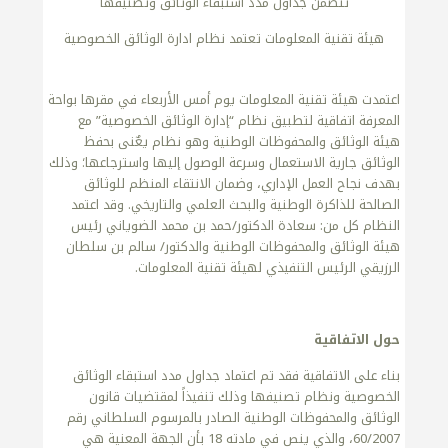
تتضمن جداول مدد استبقاء الوثائق وتصنيفها
هيئة تقنية المعلومات تعتمد نظام ادارة الوثائق الخصوصية
اعتمدت هيئة تقنية المعلومات يوم أمس الأربعاء في مقرها بواحة
المعرفة اتفاقية لتطبيق نظام “إدارة الوثائق الخصوصية” مع
هيئة الوثائق والمحفوظات الوطنية وهو نظام يعٌنى بحفظ
الوثائق جارية الاستعمال وسرعة الوصول إليها واسترجاعها؛ وذلك
بهدف نجاح العمل الإداري، وضمان الانتقاء المنظم للوثائق
الصالحة للذاكرة الوطنية والبحث العلمي والتاريخي. وقد اعتمد
النظام كل من: سعادة الدكتور/حمد بن محمد الضوياني رئيس
هيئة الوثائق والمحفوظات الوطنية والدكتور/ سالم بن سلطان
الرزيقي الرئيس التنفيذي لهيئة تقنية المعلومات.
حول الاتفاقية
بناء على الاتفاقية فقد تم اعتماد جداول مدد استبقاء الوثائق
الخصوصية ونظام تصنيفها وذلك تنفيذاً لمقتضيات قانون
الوثائق والمحفوظات الوطنية الصادر بالمرسوم السلطاني رقم
60/2007، والذي ينص في مادته 18 بأن الجهة المعنية هي