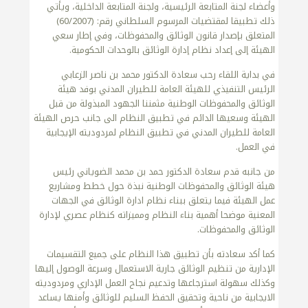
وأعضاء لجنة المتابعة الرئيسية، ولجنة المتابعة الداخلية، ويأتي
ذلك تطبيقا لمقتضيات المرسوم السلطاني رقم: (60/2007)
المتعلق بإصدار قانون الوثائق والمحفوظات، وفي إطار سعي
الهيئة إلى إعداد نظام إدارة الوثائق بالوحدات الحكومية.
في بداية اللقاء رحب سعادة الدكتور محمد بن ناصر الزعابي
الرئيس التنفيذي للهيئة العامة للطيران المدني بوفد هيئة
الوثائق والمحفوظات الوطنية مثمننا الجهود المبذولة من قبل
الهيئة وسعيها الدائم في تطبيق النظام الى جانب حرص الهيئة
العامة للطيران المدني في تطبيق النظام لمردوديته الإيجابية
في العمل.
من جانبه قدم سعادة الدكتور حمد بن محمد الضوياني رئيس
هيئة الوثائق والمحفوظات الوطنية نبذة حول خطط ومشاريع
عمل الهيئة فيما يتعلق ببناء نظام ادارة الوثائق في الجهات
المعنية موضحا أهمية بناء النظام ومميزاته كنظام عصري لإدارة
الوثائق والمحفوظات.
كما أكد سعادته بأن تطبيق هذا النظام على جميع التقسيمات
الإدارية من تنظيم الوثائق جارية الاستعمال وسرعة الوصول إليها
وكذلك سهولة استرجاعها وتدعيم نجاح العمل الإداري ومردوديته
الايجابية من ناحية وتحقيق الحفظ السليم للوثائق وأمنها يساعد