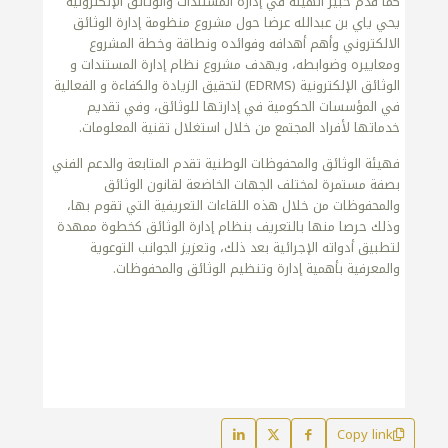
كما قدم خبير الهيئة في إدارة المستندات والوثائق الإلكترونية
يحي ياي بن عبدالله عرضا حول مشروع منظومة إدارة الوثائق
الالكتروني وأهم أهدافه وفوائده ونطاقة وخطة المشروع
ومعاييره وضوابطه، ويهدف مشروع نظام إدارة المستندات و
الوثائق الإلكترونية (EDRMS) لتحقيق الزيادة والكفاءة و الفعالية
في المؤسسات الحكومية في إدارتها للوثائق، وفي تقديم
خدماتها لأفراد المجتمع من خلال استغلال تقنية المعلومات.
فهيئة الوثائق والمحفوظات الوطنية تقدم المتابعة والدعم الفني
بصفة مستمرة لمختلف الجهات الخاضعة لقانون الوثائق
والمحفوظات من خلال هذه اللقاءات التعريفية التي تقوم بها،
وذلك حرصا منها بالتعريف بنظام إدارة الوثائق كخطوة ممهدة
لتطبيق أدواته الإجرائية بعد ذلك، وتعزيز الجوانب التوعوية
والمعرفية بأهمية إدارة وتنظيم الوثائق والمحفوظات.
Copy link