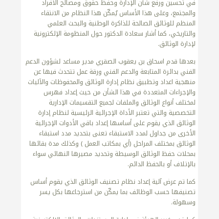
في تحسين ورفع شأن الإدارة وحفظ حقوق ومصالح الأفراد
والمجتمع، وعلى هذا الأساس يُمكّن هذا النظام من الانتقاء
المنظم للوثائق الصالحة للذاكرة الوطنية والبحث العلمي
والتاريخي، كما أشار سعادة الدكتور حول المنظومة الإلكترونية
لإدارة الوثائق.
بعدها قدم اسحاق بن يعقوب الصقري مدير مساعد لشؤون الدعم
الفني بدائرة المتابعة والدعم الفني ورقة عمل تتحدث فيها عن
منهجية اعداد وتطبيق نظام إدارة الوثائق والمحفوظات والآليات
والإجراءات المتعددة في هذا الشأن من حيث إعداد فهرس
لمختلف أنواع الوثائق والملفات لجميع التقسيمات الإدارية
التخصصية والتي تعتبر الأداة الإجرائية الرئيسية لنظام إدارة
الوثائق الذي يقوم على أساسها إعداد باقي الأدوات الإجرائية
الأخرى من جداول لمدد الاستبقاء تعنى بتحديد مدد استبقاء
الوثائق بمختلف المراحل (أي بمكاتب العمل ) وكذلك مدة بقائها
بمحلات حفظ الوثائق الوسيطة وتحديد مصيرها النهائي سواء
بالإتلاف أو بالحفظ الدائم.
كما تم عرض آلية إعداد نظام تصنيف الوثائق الذي يقوم أساس
تصنيفها حسب الوظائف بما يمكّن من استرجاعها بكل يسر
وسهولة.