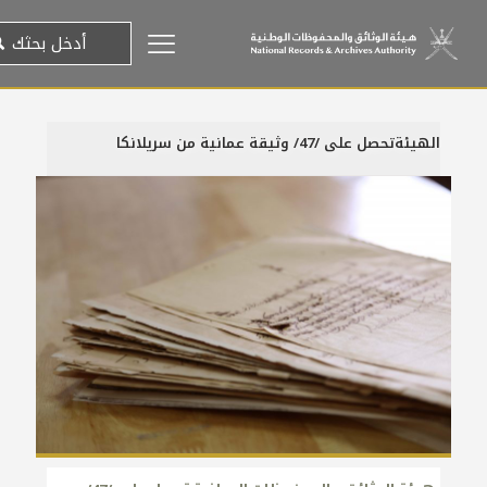
الهيئةتحصل على /47/ وثيقة عمانية من سريلانكا
25 يناير، 2014