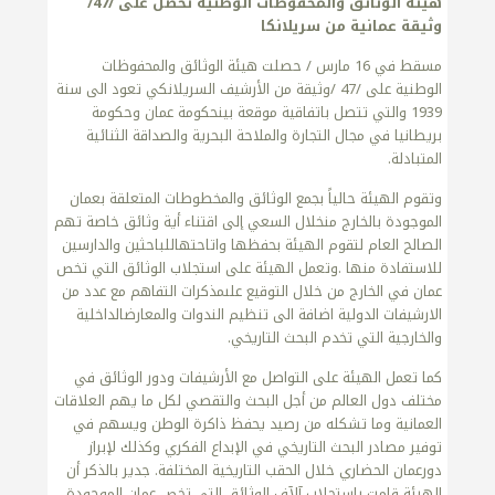
هيئة الوثائق والمحفوظات الوطنية تحصل على /47/
وثيقة عمانية من سريلانكا
مسقط في 16 مارس / حصلت هيئة الوثائق والمحفوظات
الوطنية على /47 /وثيقة من الأرشيف السريلانكي تعود الى سنة
1939 والتي تتصل باتفاقية موقعة بينحكومة عمان وحكومة
بريطانيا في مجال التجارة والملاحة البحرية والصداقة الثنائية
المتبادلة.
وتقوم الهيئة حالياً بجمع الوثائق والمخطوطات المتعلقة بعمان
الموجودة بالخارج منخلال السعي إلى اقتناء أية وثائق خاصة تهم
الصالح العام لتقوم الهيئة بحفظها واتاحتهاللباحثين والدارسين
للاستفادة منها .وتعمل الهيئة على استجلاب الوثائق التي تخص
عمان في الخارج من خلال التوقيع علىمذكرات التفاهم مع عدد من
الارشيفات الدولية اضافة الى تنظيم الندوات والمعارضالداخلية
والخارجية التي تخدم البحث التاريخي.
كما تعمل الهيئة على التواصل مع الأرشيفات ودور الوثائق في
مختلف دول العالم من أجل البحث والتقصي لكل ما يهم العلاقات
العمانية وما تشكله من رصيد يحفظ ذاكرة الوطن ويسهم في
توفير مصادر البحث التاريخي في الإبداع الفكري وكذلك لإبراز
دورعمان الحضاري خلال الحقب التاريخية المختلفة. جدير بالذكر أن
الهيئة قامت باستجلاب آلآف الوثائق التي تخص عمان الموجودة