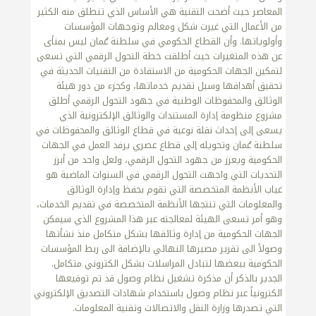
المعاصر حيث أضحت التقنية هي الأساس الذي تنطلق منه الكثير
من الأعمال التي غيرت شكل ومعالم وتوجهات المؤسسات
وأولوياتها. وأن القطاع الحكومي في سلطنة عُمان ليس بمنأى
عن هذه المتغيرات حيث أطلقت خطة التحول الرقمي التي تسعى
لتمكين الجهات الحكومية من الاستفادة من التقنيات الحديثة في
تحقيق أهدافها وسبل تقديم خدماتها، وكجزء من دور هيئة
الوثائق والمحفوظات الوطنية في جهود التحول الرقمي أطلق
مشروع منظومة إدارة المستندات والوثائق الإلكترونية الذي
يسعى إلى إحداث نقلة نوعية في قطاع الوثائق والمحفوظات في
سلطنة عُمان وتحويله إلى قطاع عصري يرفد العمل في الجهات
الحكومية ويعزز من جهود التحول الرقمي، ولعل واحد من أبرز
التحديات التي واجهت التحول الرقمي في السنوات الماضية هو
غياب الأنظمة المتخصصة التي تقوم بحفظ وإدارة الوثائق
والمعلومات التي تنتجها الأنظمة المتخصصة في تقديم الخدمات،
وهو أمر تسعى الهيئة لمعالجته عبر هذا المشروع الذي سيمكن
الجهات الحكومية من إدارة وثائقها بشكل متكامل منذ نشأتها
وصولاً الى تقرير مصيرها النهائي بالإضافة الى ربط المؤسسات
الحكومية ببعضها لتبادل المراسلات بشكل الكتروني متكامل.
الجدير بالذكر أن مذكرة تشغيل نظام وصول قد تم توقيعها
الكترونياً عبر نظام وصول باستخدام شهادات التصديق الإلكتروني
التي تصدرها وزارة النقل والاتصالات وتقنية المعلومات.