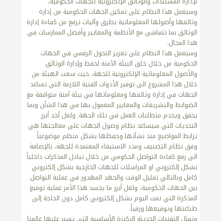
لإدارة المستندات والوثائق الإلكترونية للجهات الحكومية،
وسيعمل هذا النظام على تمكين الجهات الحكومية من إدارة
وثائقها وأصولها المعلوماتية بطرق وآليات ترفع من كفاءة إدارة
الوثائق بما تتماشى مع الأنظمة والمعايير وأفضل الممارسات في
هذا المجال.
وسيعمل هذا النظام على تعزيز التحول الرقمي في الجهات
الحكومية من خلال خلق البيئة الآمنة لحفظ وإدارة الوثائق
والأصول المعلوماتية الإلكترونية للجهة، حيث سعت الهيئة من
خلال هذا المشروع الى توفير الأدوات الفنية اللازمة التي تساعد
الجهات في إدارة وثائقها ومعلوماتها في بيئة آمنة متوافقة مع
الضوابط والتشريعات والمعايير المعمول بها في هذا الشأن وبما
يحقق ويخدم متطلبات العمل في تلك الجهة. ولعل أحد أبرز
التحديات التي سيساعد نظام وصول الجهات على معالجتها هي
ترابط المواضيع منذ نشأتها وحفظها بشكل منظم موضوعياً
وفق نظام التصنيف ومدد الاستبقاء المعتمدة للجهة، بالإضافة
الى رفع كفاءة التواصل الحكومي من خلال تبادل المذكرات داخلياً
بشكل إلكتروني او المراسلات للجهات الخارجية بشكل إلكتروني
كامل وبالتالي تقليل الوقت والجهد المهدور في عملية التواصل
بين الجهات الحكومية، ولعل أبرز ما يجسد هذا الأمر عملية توقيع
المذكرة التي تمت اليوم بشكل إلكتروني كامل دون الحاجة إلى
طباعتها وتوقيعها ورقياً.
وتمثل التقنيات الحديثة الركيزة الأساسية التي يسير عليها عالمنا