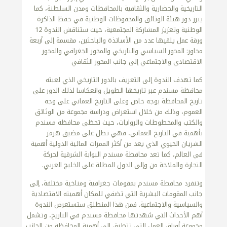
التاريخية والحضارية والثقافية بالمحافظات ومدن السلطنة، كما
يبرز دور هيئة الوثائق والمحفوظات الوطنية في حفظ الذاكرة
الوطنية وتعزيز المشاركة المجتمعية، حيث ستناقش الندوة 12
ورقة عمل يلقيها عدد من الأساتذة والباحثين، مقسمة إلى أربعة
محاور: المحور السياسي والتاريخي والمحور الجغرافي والمحور
الاقتصادي والاجتماعي إلى جانب المحور الثقافي
كما تهدف الندوة إلى التعريف بالدور التاريخي الذي لعبته
محافظة مسندم عبر تاريخها الطويل وانعكاسا لذلك الدور على
تاريخ المحافظة بوجه خاص وعلى التاريخ العماني على وجه
العموم، وذلك من خلال استعراض ودراسة مجموعة من الوثائق
والكتب والمخطوطات والروايات، حيث تحظى محافظة مسندم
بأهمية في التاريخ العماني، فهي تطل على مضيق هرمز
الشريان الحيوي الذي يعد من أكثر الممرات المائية الدولية أهمية
في العالم، كما تعد محافظة مسندم البوابة الشرقية لحركة
التجارة والملاحة من وإلى الدول المطلة على الخليج العربي.
وتنفرد محافظة مسندم بمقومات جغرافية ومناخية مختلفة، إلى
جانب المقومات البشرية التي تضفي للمكان أهميته الاقتصادية
والسياسية والاجتماعية. فمن هذا المنطلق ستستعرض الندوة
أهم الأحداث التي شهدتها محافظة مسندم في التاريخ، وتشمل
مجموعة أوراق العمل التي تتطرق إلى أهمية المحافظة من الجانب