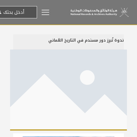
ندوة تُبرِز دور مسندم في التاريخ العُماني
2 ديسمبر، 2018