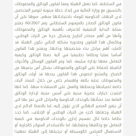
في السلطنة، كما تعمل الهيئة وفقا لقانون الوثائق والمحفوظات
بالتنسيق مع وزارة المالية في إعداد خطة سنوية لتوفير المختصين
لدى الجهات الحكومية للوفاء باحتياجاتها منهم، منوها على أن
قانون الوثائق الصادر بالمرسوم السلطاني رقم 60/2007 يعتبر
بمثابة البداية الحقيقية للاعتراف بأهمية الوثائق والمحفوظات
وأنها من أهم مصادر التاريخ وتشكل جزءا من التراث الوطني،
وباكتمال هذا القانون وصدوره بشكله الحالي تكون الهيئة قد
أكملت أهم مراحل بناء شخصيتها وذاتها، ويعتبر هذا القانون
أساسا عمليا ونظاما تطبيقيا في آلية حفظ الوثائق وكيفية
التعامل معها بإدارة سليمة، كما وفر القانون الوسائل والأدوات
الكفيلة للحفاظ على الوثائق والمحفوظات بشكل أمن يحميها من
الضياع، والمتتبع لنصوص هذا القانون يجدها قد أولت الوثائق
والمحفوظات عناية بالغة واهتمام خاص من خلال اعتماد آليات
خاصة لصيانتها وحفظها والعمل على الاستفادة منها، كما انها
اعتمدت خيارات عصرية مبنية على أسس متينة لإدارة الوثائق
العامة منذ نشأتها بالوحدات الحكومية والمراحل التي تمر بها الى
أن يتقرر المصير النهائي الذي تؤول إليه، إما بالحفظ الدائم لدى
الهيئة وجعلها كجزء من التراث الوطني أو الإتلاف، كما حدد
نظاما خاصا لكل تقسيم إداري بالوحدات الحكومية في كيفية
التعامل مع وثائقها وملفاتها، اما بالاستخدام المتواتر كالجارية أو
الاستعمال العرضي كالوسيطة أو ترحيلها إلى الهيئة تمهيدا