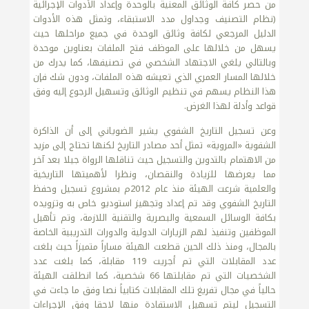
من حصر كافة الوثائق المعنية بالوحدة وإعداد الأدوات الإجرائية
(نظام التصنيف وجداول مدد الاستبقاء، وتمثل هذه الأدوات
الدليل المرجعي لكافة وثائق الوحدة في جميع مراحلها حيث
يسهل من خلالها على الموظف فتح الملفات بعناوين موحدة
وبالتالي يلغي الاجتهاد الشخصي في تصنيفها، كما يدرك من
خلالها المسار العمري الذي تعيشه هذه الملفات، ودون شك فإن
هذا النظام يسهم في تنظيم الوثائق وتسهيل الرجوع إليه وفق
قواعد وأدلة لهذا الغرض.
وعن تسجيل التاريخ الشفوي يشير الضوياني إلى أن الذاكرة
الشفوية «المروية» تمثل أحد مصادر التاريخ لكنها تحتاج إلى مزيد
من الاهتمام بالتدوين والتسجيل حيث تناقلها الرواة جيلا بعد آخر
مما يعرضها للزيادة والنقصان، ونظرا لأهميتها التاريخية
والعلمية شرعت الهيئة منذ عام 2012م بمشروع تسجيل وحفظ
التاريخ الشفوي وقد تم إعداد وتجهيز استوديو خاص به وتزويده
بكافة الوسائل السمعية والبصرية والتقنية اللازمة، وتم تأهيل
الموظفين وتنفيذ لهم الزيارات الدولية والدورات التدريبية الخاصة
بالمجال، ومنذ ذلك الحين قطعت الهيئة مساراً متميزاً حيث بلغت
عدد المقابلات التي تم أجريت 119 مقابلة، كما بلغت عدد
الشخصيات التي تم مقابلتها 66 شخصية، كما انطلقت الهيئة
حالياً في مجال تفريغ تلك المقابلات كتابياً نصا وفق ما جاءت في
التسجيل ليتم تسهيل الاستفادة منها لاحقا وفق الإجراءات