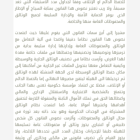
للحفظ الدائم أو الإتلاف وفقا لجداول مدد الاستبقاء التي تعد
مسبقاَ، ولا ريب تعتبر نصوص هذا القانون بمثابة السياج أو الإطار
الذي يوفر الحماية الأمنة والإدارة السليمة لجميع الوثائق
والمحفوظات العامة منها والخاصة.
مشيرا إلى أبرز سمات القانون التي يقوم عليها حيث اعتمدت
نصوص هذا القانون نظاما دقيقا واضحا في آلية التعامل مع
الوثائق والمحفوظات العامة وإدارتها إدارة سليمة بداية من
ترميزها وتوصيفها وتصنيفها وحفظها في ملفات خاصة معدة
لهذا الغرض، وأرست نظاما في تصنيف الوثائق الجارية والوسيطة
وكيفية التعامل معها بتحويل الملفات غير الجارية من أماكنها إلى
مكان حفظ الوثائق الوسيطة لدى الجهة المنشئة لهذه الوثائق
ثم ترحيلها الى الهيئة ليتقرر مصيرها النهائي إما بالحفظ الدائم
أو الإتلاف، فضلا عن اعتماد مؤسسة حكومية تعنى بهذا الجانب
وتتمتع بالشخصية الاعتبارية والاستقلال الإداري والمالي
واعطائها الحق في تملك الأموال الثابتة والمنقولة اللازمة لتحقيق
أهدافها واعتبرها أموالا عامة، كما اعتمدت نظام الوثائق
المشتركة في الوحدات الحكومية وهو بحد ذاته يعد ثورة في
مجال الوثائق والمحفوظات، وألزمت نصوص القانون كل شخص
طبيعي أو اعتباري يحوز وثائق أو محفوظات عامة تسليمها
للهيئة طبقا للإجراءات وخلال المدد التي تحددها اللائحة، ولا
يجوز القيام بأي تصرف قانوني من مالكي وحائزي أي وثيقة