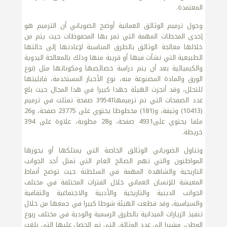
المعتمدة.
وحول ترميم الوثائق العمانية أوضح الضوياني أن الترميم هو
إحدى المحطات المهمة التي تمر بها المحفوظات حيث يتم من
خلالها معالجة الوثائق بالطرق المناسبة لإعادتها إلى حالتها
الطبيعية التي نشأت فيها أو قريبة منها وذلك بالمعالجة اليدوية
والكيميائية بعد أن يتم دراسة خصائصها ومكوناتها مثل (نوع
الورق والمادة المصنوعة منه، نوع الأحبار المستخدمة، قابليتها
للتحلل، وقد أنجزت الهيئة جهدا كبيرا في هذا المجال حيث بلغ
عدد الصفحات التي تم ترميمها39541 صفحة تمثلت في ترميم
(10413) وثيقة، و(181) مخطوطا يحتوي على 23775 صفحة، و26
ملفا يحتوي على4931 صفحة، و28 مطوية، علاوة على 394
خريطة.
وتناول الضوياني الوثائق الخاصة التي يمتلكها أو يحوزها
المواطنون والتي تهم الصالح العام التي تمثل أحد الجوانب
التاريخية والشاهدة المهمة في السلطنة حيث توضح أنماط
المعيشة للإنسان العماني خلال الفترات المختلفة في مختلف
الجوانب الدينية والتاريخية والأدبية والاجتماعية والثقافية
والسياسية، وقد قطعت الهيئة شوطا كبيرا في جمعها من خلال
تنفيذ الزيارات الميدانية بالطرق الرسمية والودية في مختلف ربوع
الوطن، مشيرا إلى عدد الوثائق التي تم الحصل عليها التي بلغت