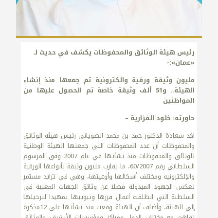
رئيس هيئة الوثائق والمحفوظات يكشف في حديث لـ
«عمان»:-
مليون وثيقة ورقية والكترونية تم جمعها منذ إنشاء
الهيئة.. و51 ألف وثيقة خاصة تم الحصول عليها من
المواطنين
حاورته: خلود الفزارية –
اكد سعادة الدكتور حمد بن محمد الضوياني رئيس هيئة الوثائق
والمحفوظات أن عدد المحفوظات التي جمعتها الهيئة الوطنية
للوثائق والمحفوظات منذ نشأتها في عام 2007 وفق المرسوم
السلطاني رقم 60/2007، ما يقارب مليون وثيقة بأنواعها الورقية
والإلكترونية ومختلف أشكالها وأوعيتها، وهي في تزايد مستمر
تعكس الجهود المبذولة فضلا عن وثائق الجهات المعنية في
السلطنة التي انطلقت أعمال فرزها وتبويبها تمهيدا لترحيلها
إلى الهيئة، وأضاف أن الهيئة وقعت منذ نشأتها على 12مذكرة
تفاهم مع مختلف الدول ومراكز ومؤسسات الأرشيف والوثائق