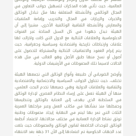
العالمية، حيث تأتي هذه المذكرات لتسهيل جوانب التعاون في
المجال الوثائقي والأنشطة المتعلقة بها مثل تبادل الوثائق
والخبرات والزيارات في المجال والتدريب وإقامة الملتقيات
والمعارض والأنشطة الثقافية الوثائقية الأخرى، مشيرا إلى أن
الهيئة تبذل جهودا في كل السبل المتاحة عبر القنوات
الدبلوماسية والعلاقات الثنائية مع الدول التي كانت ولازالت لها
علاقات وارتباطات تاريخية واقتصادية وسياسية وجغرافية، حيث
يتم إبرام العقود والاتفاقيات الثنائية والمشتركة للحصول على
أصول أو نسخ منها طبق الأصل وهو الغالب في مثل هذه
الحالات لاسيما تلك المحفوظات في الأرشيفات الدولية.
وأوضح الضوياني أن طبيعة وأنواع الوثائق التي تجمعها الهيئة
تختلف، حيث تتناول الجوانب السياسية والاجتماعية والاقتصادية
والثقافية والعلاقات الدولية وهي جميعها تخدم البحث العلمي،
منها أن الهيئة تعمل على إرساء النظام العصري لإدارة الوثائق
في السلطنة الذي يهدف إلى العناية بالوثائق وتنظيمها
وحفظها منذ نشأتها في مكاتب العمل وعبر مراحلها العمرية
الثلاث التي تمر بها ليتم في النهاية إيجاد محفوظات وطنية
توثق نشاط الإدارة العمانية في مختلف مجالاتها، لاعتماد أنظمة
الوثائق للوحدات الخاضعة لقانون الوثائق والمحفوظات حيث بلغت
عدد الجهات الحكومية تم اعتمادها إلى الآن 31 جهة بعد الانتهاء