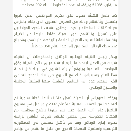
ما يقارب 51085 وثيقة، اما عدد المخطوطات بلغ 902 مخطوط.
كما تعمل الهيئة سنويا على تكريم المواطنين الذين بادروا
بتسجيل وثائقهم وذلك في المعرض السنوي الذي يقام بالتزامن
مع احتفالات السلطنة بالعيد الوطني بهدف تشجيع المواطنين
على تسجيل وثائقهم لدى الهيئة حفاظا عليها من الضياع
ونقلها بأمانة لتعريف الأجيال القادمة بتاريخهم وتراثهم، وقد بلغ
عدد ملاك الوثائق المكرمين إلى هذا العام 350 مواطناً.
وذكر رئيس الهيئة الوطنية للوثائق والمحفوظات أن الهيئة
شرعت في العمل لإعداد ما يلزم لإنشاء مبنى دائم للهيئة وفق
المواصفات العالمية ويتوقع أن يتم الشروع في البناء قبل نهاية
هذا العام وسيتزامن ذلك مع الشروع في بناء المجمع الثقافي
الذي سيضم عددا من المرافق الثقافية منها المكتبة الوطنية
والمسرح الوطني.
ويؤكد الضوياني أن الهيئة تعمل منذ نشأتها بخطة سنوية تم
اعتمادها من الجهات المعنية منذ عام 2007م ويتمثل في مشروع
التأهيل على رأس العمل حيث يتم سنويا ترشيح موظفين من
الجهات الحكومية ممن تنطبق عليهم شروط التأهيل لدراسة
دبلوم إدارة الوثائق وقد تم تأهيل دفعتين في الجمهورية
التونسية واستمرت الدفعات الأخرى من خلال ما يقدم من برنامج