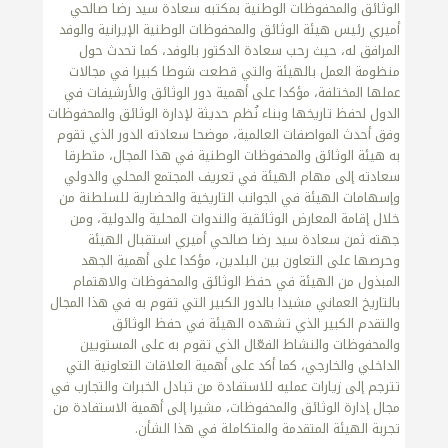
الوثائق والمحفوظات الوطنية بمكتبه سعادة سيد رضا صالحي
أميري رئيس هيئة الوثائق والمحفوظات الوطنية الإيرانية والوفد
المرافق له، حيث رحب سعادة الدكتور بالوفد، كما تحدث حول
منظومة العمل بالهيئة والتي قطعت شوطا كبيرا في مجالات
عملها المختلفة، مؤكدا على أهمية دور الوثائق والأرشيفات في
الدول لحفظ تاريخها وبناء نُظم حديثة لإدارة الوثائق والمحفوظات
وفق أحدث المواصفات العالمية، موضحا سعادته الدور الذي تقوم
به هيئة الوثائق والمحفوظات الوطنية في هذا المجال، متطرقا
سعادته إلى مهام الهيئة في تعريف المجتمع المحلي والدولي
وإسهامات الهيئة في الجوانب التاريخية والحضارية للسلطنة من
خلال إقامة المعارض الوثائقية والندوات المحلية والدولية، ومن
جهته ثمن سعادة سيد رضا صالحي أميري استقبال الهيئة
وحرصها على التعاون بين البلدين، مؤكدا على أهمية الجهد
المبذول من الهيئة في حفظ الوثائق والمحفوظات والاهتمام
بالتاريخ العماني مشيدا بالدور الكبير التي تقوم به في هذا المجال
والتقدم الكبير الذي تشهده الهيئة في حفظ الوثائق
والمحفوظات والنشاط الفعّال الذي تقوم به على المستويين
الداخلي والخارجي، كما أكد على أهمية العلاقات التعاونية التي
تترجم إلى زيارات عمليه للاستفادة من تبادل الخبرات والتجارب في
مجال إدارة الوثائق والمحفوظات، مشيرا إلى أهمية الاستفادة من
تجربة الهيئة المتقدمة والمتكاملة في هذا الشأن.