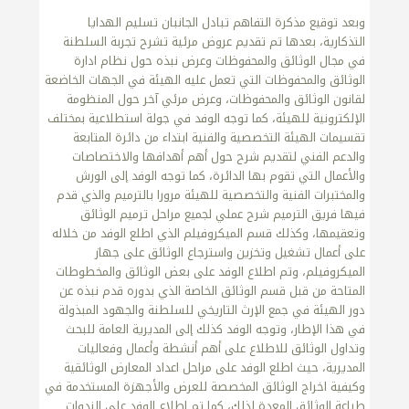
وبعد توقيع مذكرة التفاهم تبادل الجانبان تسليم الهدايا
التذكارية، بعدها تم تقديم عروض مرئية تشرح تجربة السلطنة
في مجال الوثائق والمحفوظات وعرض نبذه حول نظام ادارة
الوثائق والمحفوظات التي تعمل عليه الهيئة في الجهات الخاضعة
لقانون الوثائق والمحفوظات، وعرض مرئي آخر حول المنظومة
الإلكترونية للهيئة، كما توجه الوفد في جولة استطلاعية بمختلف
تقسيمات الهيئة التخصصية والفنية ابتداء من دائرة المتابعة
والدعم الفني لتقديم شرح حول أهم أهدافها والاختصاصات
والأعمال التي تقوم بها الدائرة، كما توجه الوفد إلى الورش
والمختبرات الفنية والتخصصية للهيئة مرورا بالترميم والذي قدم
فيها فريق الترميم شرح عملي لجميع مراحل ترميم الوثائق
وتعقيمها، وكذلك قسم الميكروفيلم الذي اطلع الوفد من خلاله
على أعمال تشغيل وتخزين واسترجاع الوثائق على جهاز
الميكروفيلم، وتم اطلاع الوفد على بعض الوثائق والمخطوطات
المتاحة من قبل قسم الوثائق الخاصة الذي بدوره قدم نبذه عن
دور الهيئة في جمع الإرث التاريخي للسلطنة والجهود المبذولة
في هذا الإطار، وتوجه الوفد كذلك إلى المديرية العامة للبحث
وتداول الوثائق للاطلاع على أهم أنشطة وأعمال وفعاليات
المديرية، حيث اطلع الوفد على مراحل اعداد المعارض الوثائقية
وكيفية اخراج الوثائق المخصصة للعرض والأجهزة المستخدمة في
طباعة الوثائق المعدة لذلك، كما تم اطلاع الوفد على الندوات