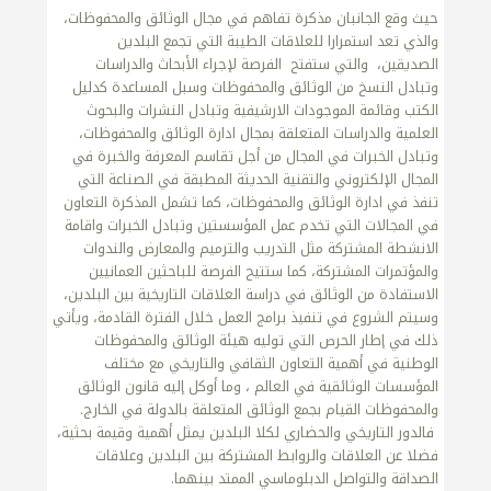
حيث وقع الجانبان مذكرة تفاهم في مجال الوثائق والمحفوظات،
والذي تعد استمرارا للعلاقات الطيبة التي تجمع البلدين
الصديقين، والتي ستفتح الفرصة لإجراء الأبحاث والدراسات
وتبادل النسخ من الوثائق والمحفوظات وسبل المساعدة كدليل
الكتب وقائمة الموجودات الارشيفية وتبادل النشرات والبحوث
العلمية والدراسات المتعلقة بمجال ادارة الوثائق والمحفوظات،
وتبادل الخبرات في المجال من أجل تقاسم المعرفة والخبرة في
المجال الإلكتروني والتقنية الحديثة المطبقة في الصناعة التي
تنفذ في ادارة الوثائق والمحفوظات، كما تشمل المذكرة التعاون
في المجالات التي تخدم عمل المؤسستين وتبادل الخبرات واقامة
الانشطة المشتركة مثل التدريب والترميم والمعارض والندوات
والمؤتمرات المشتركة، كما ستتيح الفرصة للباحثين العمانيين
الاستفادة من الوثائق في دراسة العلاقات التاريخية بين البلدين،
وسيتم الشروع في تنفيذ برامج العمل خلال الفترة القادمة، ويأتي
ذلك في إطار الحرص التي توليه هيئة الوثائق والمحفوظات
الوطنية في أهمية التعاون الثقافي والتاريخي مع مختلف
المؤسسات الوثائقية في العالم ، وما أوكل إليه قانون الوثائق
والمحفوظات القيام بجمع الوثائق المتعلقة بالدولة في الخارج.
فالدور التاريخي والحضاري لكلا البلدين يمثل أهمية وقيمة بحثية،
فضلا عن العلاقات والروابط المشتركة بين البلدين وعلاقات
الصداقة والتواصل الدبلوماسي الممتد بينهما.