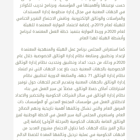
حسب نوعيتها وأهميتها في المؤسسة، وبرنامج تدريب للكوادر
في الجهات المعنية في مجال إدارة منظومة إدارة المستندات
والمراسلات والوثائق الإلكترونية. وناقش الاجتماع التقرير الختامي
للهيئة لعام 2019م، إضافة لاعتماد الموازنة المعتمدة للهيئة
لعام 2020م وربط الموازنة بتنفيذ خطة العمل المعتمدة لبرنامج
وأنشطة الهيئة لهذا العام.
كما استعراض المجلس برنامج عمل الهيئة والمنهجية المعتمدة
لإعداد وتطبيق ومتابعة نظام إدارة الوثائق الخصوصية خلال عام
2020م وذلك من حيث: اعداد وتطبيق وتحديث نظام إدارة الوثائق
الخصوصية بالجهات المعنية حيث بلغ عدد الجهات التي تم اعتماد
نظام إدارة الوثائق 71 جهة، والمتابعة الدورية لتطبيق نظام
إدارة الوثائق بالجهات المعنية وتقديم الدعم للجهات حول توفير
اشتراطات أماكن حفظ الوثائق، فضلاً عن سير العمل في بناء
نظام إدارة الوثائق في سائر الشركات الحكومية والتحضير والاعداد
لانطلاق العمل في مؤسسات المجتمع المدني أو المؤسسات ذات
المرفق العام والتي تشكل وثائقها أهمية تاريخية وتهم الصالح
العام. واستعرض المجلس اَلية سير العمل في الخطة الوطنية لفرز
الوثائق العامة بالجهات الحكومية (المرحلة الأولى) إضافة إلى
نتائج الفرز بتلك الجهات كما تناول الاجتماع مشروع العديد من
الجهات الحكومية في عملية ترحيل وثائقها المعدة للحفظ الدائم