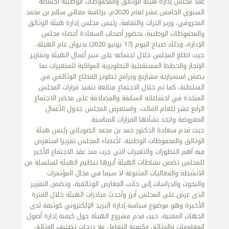
عقد مجلس إدارة هيئة الوثائق والمحفوظات الوطنية اجتماعه
السنوي الخامس عشر لعام 2020م، برئاسة معالي سالم بن محمد
المحروقي، وزير التراث والثقافة، رئيس مجلس إدارة هيئة الوثائق
والمحفوظات الوطنية، بحضور أصحاب السعادة أعضاء مجلس
الإدارة، وذلك صباح اليوم (17 يونيو 2020) بديوان عام الهيئة،
حيث اطلع المجلس خلال اجتماعه على سير أعمال الهيئة وتقارير
الإنجاز والخطط المستقبلية التطويرية المواكبة للمتغيرات بما
يضمن استمرارية مشاريع وبرامج تطوير القطاع الوثائقي في
السلطنة، كما تم خلال الاجتماع متابعة تنفيذ قرارات المجلس
المتخذة في اجتماعاته السابقة والمصادقة على محضر الاجتماع
الرابع عشر للعام الفائت، واستعرض المجلس جدول الأعمال
المعروضة واتخذ بشأنها القرارات المناسبة.
حيث قدم سعادة الدكتور حمد بن محمد الضوياني رئيس هيئة
الوثائق والمحفوظات الوطنية، لأعضاء المجلس تقريرا استعرض
فيه أهم التطورات والتغيرات التي جرت منذ عقد الاجتماع الأخير
للمجلس تضمن نشاطات الهيئة أبرزها تنظيم الهيئة لسلسلة من
الانشطة والفعاليات المتنوعة لا سيما في مجال المؤتمرات
والبحوث والدراسات إلى جانب المعارض الوثائقية، وتضمن التقرير
الذي عرض على المجلس أبرز وأحدث مبادرات الهيئة خلال الفترة
الأخيرة وهو موضوع سياسة إدارة البريد الإلكتروني كوثيقة لدى
الجهات المعنية، حيث قدم مشروع الهيئة حول كيفية إدارة أصول
المعلومات والوثائق وكيفية التعامل مع درجات تصنيف الوثائق