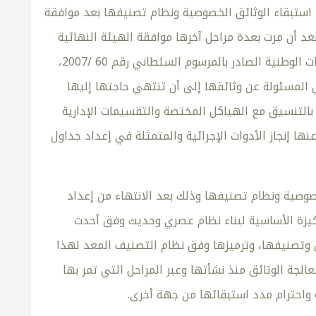
 استبقاء الوثائق الخصوصية ونظام تصنيفها بعد موافقة
عد أن مرت بعدة مراحل آخرها موافقة الهيئة النهائية
على هذه الجداول ونظام تصنيفها، وذلك تنفيذا لمقتضيات قانون الوثائق والمحفوظات الوطنية الصادر بالمرسوم السلطاني رقم 60 /2007،
المعنية هي المسئولة عن وثائقها إلى أن تنتهي حاجتها إليها
بالتنسيق مع الهياكل المختصة والتقسيمات الإدارية
نها إنجاز الأدوات الإجرائية والمتمثلة في إعداد جداول
لخصوصية ونظام تصنيفها وذلك بعد الانتهاء من إعداد
لركيزة الأساسية لبناء نظام عصري وحديث وفق أحدث
 وتصنيفها، وترميزها وفق نظام التصنيف المعد لهذا
لجة الوثائق منذ نشأتها وعبر المراحل التي تمر بها
واحترام مدد استبقائها من جهة أخرى.