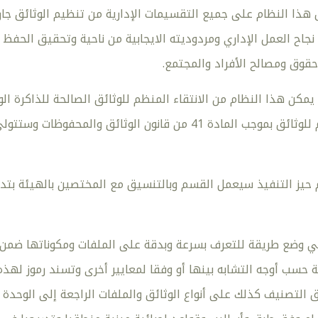
 هذا النظام على جميع التقسيمات الإدارية من تنظيم الوثائق جا
نجاح العمل الإداري ومردوديته الايجابية من ناحية وتحقيق الحفظ
حقوق ومصالح الأفراد والمجتمع.
مكن هذا النظام من الانتقاء المنظم للوثائق الصالحة للذاكرة ا
الهيئة بإنشاء قسم للوثائق بموجب المادة 41 من قانون ا
 حيز التنفيذ سيعمل القسم وبالتنسيق مع المختصين بالهيئة بتد
 وضع طريقة للتعرف بسرعة وبدقة على الملفات ومكوناتها ضمن م
حسب أوجه التشابه بينها أو وفقا لمعايير أخرى وتسند رموز له
 التصنيف كذلك على أنواع الوثائق والملفات الراجعة إلى الوحدة