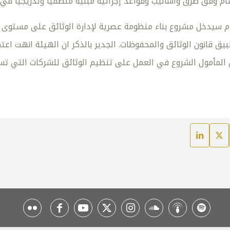
سام وفق طرق وأساليب وقواعد إجرائية مبنية منطقيا وتدريجيا في
ام سيدخل مشروع بناء منظومة عصرية لإدارة الوثائق على مستوى ا
ق قانون الوثائق والمحفوظات. الجدير بالذكر ان الهيئة انهت اعت
ول الشروع في العمل على تنظيم الوثائق للشركات التي تساهم الحكومة برأس مال 5