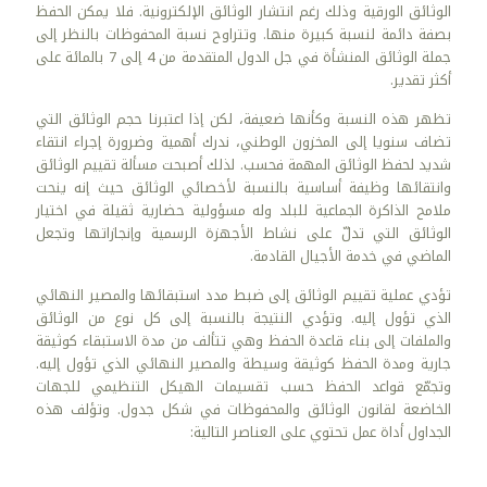
الوثائق الورقية وذلك رغم انتشار الوثائق الإلكترونية. فلا يمكن الحفظ
بصفة دائمة لنسبة كبيرة منها. وتتراوح نسبة المحفوظات بالنظر إلى
جملة الوثائق المنشأة في جل الدول المتقدمة من 4 إلى 7 بالمائة على
أكثر تقدير.
تظهر هذه النسبة وكأنها ضعيفة، لكن إذا اعتبرنا حجم الوثائق التي
تضاف سنويا إلى المخزون الوطني، ندرك أهمية وضرورة إجراء انتقاء
شديد لحفظ الوثائق المهمة فحسب. لذلك أصبحت مسألة تقييم الوثائق
وانتقائها وظيفة أساسية بالنسبة لأخصائي الوثائق حيث إنه ينحت
ملامح الذاكرة الجماعية للبلد وله مسؤولية حضارية ثقيلة في اختيار
الوثائق التي تدلّ على نشاط الأجهزة الرسمية وإنجازاتها وتجعل
الماضي في خدمة الأجيال القادمة.
تؤدي عملية تقييم الوثائق إلى ضبط مدد استبقائها والمصير النهائي
الذي تؤول إليه. وتؤدي النتيجة بالنسبة إلى كل نوع من الوثائق
والملفات إلى بناء قاعدة الحفظ وهي تتألف من مدة الاستبقاء كوثيقة
جارية ومدة الحفظ كوثيقة وسيطة والمصير النهائي الذي تؤول إليه.
وتجمّع قواعد الحفظ حسب تقسيمات الهيكل التنظيمي للجهات
الخاضعة لقانون الوثائق والمحفوظات في شكل جدول. وتؤلف هذه
الجداول أداة عمل تحتوي على العناصر التالية: