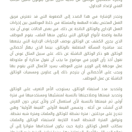
الفني لإعداد الجداول.
وتجدر الإشارة في هذا الصدد إلى الصعوبة التي قد تعترض فريق
العمل المختص بهذه المهمة والمتمثلة في خلط الموظفين بين إجراءات
العمل الإداري والوثائق الناتجة عن ذلك. في بعض الحالات عوض أن نجد
قائمة واضحة لأنواع الوثائق التي يتكون منها الملف، يقوم الموظف
الذي يجري الكشف عن الوثائق بوصف الإجراءات الإدارية التي يتبعها
عند مباشرة المسألة المتعلقة بالوثائق، بينما الذي يهمّ أخصائي
الوثائق هو ذكر الوثائق الناشئة عن ذلك. على سبيل المثال عوض أن
نقول أخذ رأي الوزير في موضوع ما يجب أن نقول مذكرة أو ملحوظة
عمل موجهة إلى الوزير. فترى الموظف يسرد الأعمال التي يقوم بها
ويجب على الأخصائي أن يترجم ذلك إلى عناوين ومسميات الوثائق
الناشئة عن عمل الموظف.
ولتحديد مدد استبقاء الوثائق، يستوجب الأمر التعرف على الوثائق
وتحديد قيمتها وصلاحيتها بالنسبة لمنشئيها ومستخدميها في فترة
أولى ثم قيمتها بالنسبة لأي استعمال آخر ولأي غرض دون الغرض
الذي أنشئت من أجله . وتسمى القيمة الأولى "القيمة الأولية" وهي
تتدرج على مرحلتين : فترة نشطة للوثائق والملفات وفترة شبه نشطة.
وتوافق الفترة النشطة المدة اللازمة لاستبقاء الوثائق والملفات
بمكاتب العمل كوثائق جارية حيث يكون استخدامها متواترا إلى أن