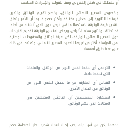
أو حفظها في شكل إلكتروني وفقا للقواعد والإجراءات المناسبة.
وبخصوص المصير النهائي للوثائق، يخضع تقييم الوثائق وتثمين
قيمتها الثانوية إلى معايير مختلفة وأكثر صعوبة. بما أن الأمر يتعلق
بتقدير قيمة الوثيقة لاستعمالها في غرض دون الذي أنشئت من أجله،
قد تختلف وتتنوع هذه الأغراض. ويمكن لمنشئ الوثيقة تقديم اقتراحات
حول المصير النهائي للوثيقة، لكن هيئة الوثائق والمحفوظات الوطنية
هي المؤهلة أكثر من غيرها لتحديد المصير النهائي. وتعتمد في ذلك
على عدة طرق أهمها:
التواصل أي حفظ نفس النوع من الوثائق والملفات
التي تحفظ عادة.
القياس أي المقارنة مع ما يحصل لنفس النوع من
الوثائق في البلدان الأخرى.
استشارة المستفيدين أي الباحثين المختصين في
المجالات التي تهم الوثائق.
ومهما يكن من أمر، فإنه يجب إجراء انتقاء شديد نظرا لضخامة حجم