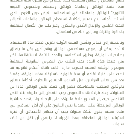
تعالج المسائل والأعمال المتعلقة بها، بينما توافق الفترة شبه النشطة
مدة حفظ الوثائق والملفات كوثائق وسيطة. وبخصوص "القيمة
الثانوية" للوثائق والمتمثلة في استعمالها لغرض دون الغرض الذي
أنشئت لأجله، يتم تقييم إمكانية استخدام الوثائق والملفات لأغراض
البحث العلمي والإبداع الأدبي والفكري وغير ذلك من الأعمال المتعلقة
بالذاكرة والتراث وما إلى ذلك من استعمال.
وبالنسبة إلى تقدير وتثمين القيمة الأولية بغرض ضبط مدد الاستبقاء،
لا أحد يمكن أن يعوض مستخدمي الوثائق وهم أدرى بكل ما يتعلق
بصلاحيات الوثيقة وطرق استخدامها والمدد اللازمة لاستبقائها. لكن
قبل ضبط هذه المدد يجب التثبت من النصوص القانونية المتعلقة
بموضوع الوثيقة المعنية لمعرفة ما إذا كانت هناك أحكام قانونية قد
نصت على فترة تقادم أو مدة قانونية لاستبقاء هذه الوثيقة. وفعلا
نجد في بعض القوانين، مثل القانون المتعلق بالتجارة، أحكاما تتعلق
بالوثائق المتصلة بالمعاملات تشير إلى حفظ بعض الوثائق عددا من
السنوات. وعند قراءة هذه النصوص يجب التفطن إلى طريقة بناء النص
القانوني حيث إن المشرع عادة ما يؤكد على الإجراء ولا يقصد مباشرة
الوثائق المرتبطة بذلك. فعندما ينص القانون على أن أجل التقاضي في
مادة معينة يكون بثلاث سنوات يجب أن يفهم الأخصائي أن فترة
استبقاء الوثائق المتعلقة بهذا الإجراء لا ينبغي أن تقل عن ثلاث
سنوات.