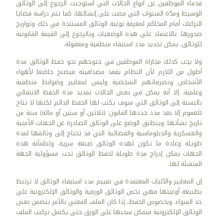
قدماء الموظفين عن أنواع الحالات التي استوجبت الرجوع إلى الوثائق
الوسيط ومدّة السنوات التي مضت على إنشائها، كما تتم دراسة قضايا
النزاعات أمام المحاكم لمعرفة نوعية الوثائق المستندة في ذلك وتواريخ
صدورها. بالاعتماد على هذه الوضعيات وبالرجوع إلى القيمة القانونية
للوثائق، يمكن تحديد مدد استبقاء منطقية ومعقولة.
ولا يجب كذلك مجاراة الموظفين في جنوحهم نحو حفظ الوثائق مدة
أطول من اللازم لأن النظام يفقد مصداقيته فيصبح خاضعا لأهواء
الأشخاص وتصرفاتهم الشخصية وليس لمعايير وضوابط منطقية
وعلمية. إلا أنه يمكن في بعض الحالات تمديد مدة الحفظ الانتقالي
بالنسبة إلى الوثائق التي سوف يكتب لها الحفظ الدائم لكنها لا تتاح
للعموم إلا بعد مدد حددها القانون: (ثلاثين أو ستين أو مائة) سنة من
تاريخ نشأتها. وينطبق الوضع على الوثائق الصادرة عن الجهات الأمنية
والعسكرية والدبلوماسية والقضائية التي قد تحتاج إلى وثائقها لمدة
طويلة وعادة ما تكون لهذه الوثائق صبغة سرية. ولطمأنة هذه
الجهات يمكن إدراج مدة طويلة لحفظ الوثائق تحت مسؤولية الجهة
المنشئة لها.
إن المعايير والآليات المعتمدة في تقييم مدد استبقاء الوثائق لا ترتبط
بطبيعة أوعيتها فهي تخص الوثائق الورقية والوثائق الإلكترونية على
حد السواء. وبخصوص الحفظ، إذا كان الملف المعني بالأمر يتضمن بعض
الوثائق الإلكترونية فيمكن سحبها على الورق حتى يكتمل تركيب الملف