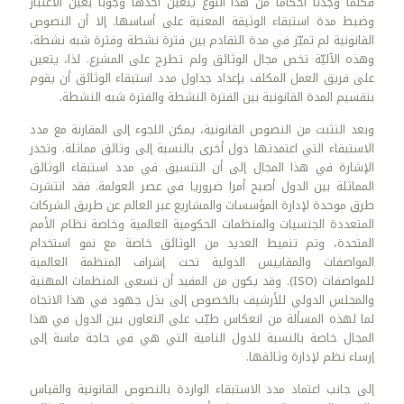
فكلما وجدنا أحكاما من هذا النوع يتعين أخذها وجوبا بعين الاعتبار
وضبط مدة استبقاء الوثيقة المعنية على أساسها. إلا أن النصوص
القانونية لم تميّز في مدة التقادم بين فترة نشطة وفترة شبه نشطة،
وهذه الآليّة تخص مجال الوثائق ولم تطرح على المشرع. لذا، يتعين
على فريق العمل المكلف بإعداد جداول مدد استبقاء الوثائق أن يقوم
بتقسيم المدة القانونية بين الفترة النشطة والفترة شبه النشطة.
وبعد التثبت من النصوص القانونية، يمكن اللجوء إلى المقارنة مع مدد
الاستبقاء التي اعتمدتها دول أخرى بالنسبة إلى وثائق مماثلة. وتجدر
الإشارة في هذا المجال إلى أن التنسيق في مدد استبقاء الوثائق
المماثلة بين الدول أصبح أمرا ضروريا في عصر العولمة. فقد انتشرت
طرق موحدة لإدارة المؤسسات والمشاريع عبر العالم عن طريق الشركات
المتعددة الجنسيات والمنظمات الحكومية العالمية وخاصة نظام الأمم
المتحدة، وتم تنميط العديد من الوثائق خاصة مع نمو استخدام
المواصفات والمقاييس الدولية تحت إشراف المنظمة العالمية
للمواصفات (ISO). وقد يكون من المفيد أن تسعى المنظمات المهنية
والمجلس الدولي للأرشيف بالخصوص إلى بذل جهود في هذا الاتجاه
لما لهذه المسألة من انعكاس طيّب على التعاون بين الدول في هذا
المجال خاصة بالنسبة للدول النامية التي هي في حاجة ماسة إلى
إرساء نظم لإدارة وثائقها.
إلى جانب اعتماد مدد الاستبقاء الواردة بالنصوص القانونية والقياس