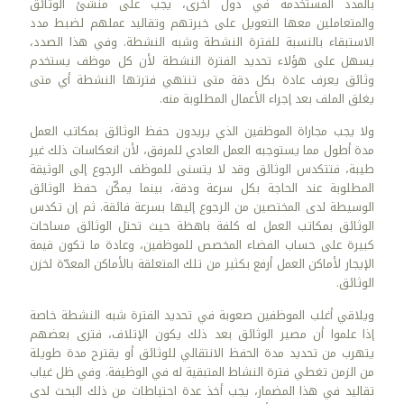
بالمدد المستخدمة في دول أخرى، يجب على منشئ الوثائق
والمتعاملين معها التعويل على خبرتهم وتقاليد عملهم لضبط مدد
الاستبقاء بالنسبة للفترة النشطة وشبه النشطة. وفي هذا الصدد،
يسهل على هؤلاء تحديد الفترة النشطة لأن كل موظف يستخدم
وثائق يعرف عادة بكل دقة متى تنتهي فترتها النشطة أي متى
يغلق الملف بعد إجراء الأعمال المطلوبة منه.
ولا يجب مجاراة الموظفين الذي يريدون حفظ الوثائق بمكاتب العمل
مدة أطول مما يستوجبه العمل العادي للمرفق، لأن انعكاسات ذلك غير
طيبة، فتتكدس الوثائق وقد لا يتسنى للموظف الرجوع إلى الوثيقة
المطلوبة عند الحاجة بكل سرعة ودقة، بينما يمكّن حفظ الوثائق
الوسيطة لدى المختصين من الرجوع إليها بسرعة فائقة. ثم إن تكدس
الوثائق بمكاتب العمل له كلفة باهظة حيث تحتل الوثائق مساحات
كبيرة على حساب الفضاء المخصص للموظفين، وعادة ما تكون قيمة
الإيجار لأماكن العمل أرفع بكثير من تلك المتعلقة بالأماكن المعدّة لخزن
الوثائق.
ويلاقي أغلب الموظفين صعوبة في تحديد الفترة شبه النشطة خاصة
إذا علموا أن مصير الوثائق بعد ذلك يكون الإتلاف، فترى بعضهم
يتهرب من تحديد مدة الحفظ الانتقالي للوثائق أو يقترح مدة طويلة
من الزمن تغطي فترة النشاط المتبقية له في الوظيفة. وفي ظل غياب
تقاليد في هذا المضمار، يجب أخذ عدة احتياطات من ذلك البحث لدى