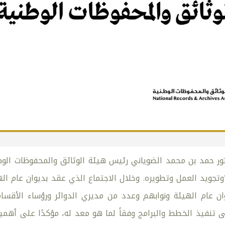
ر حمد بن محمد الضوياني رئيس هيئة الوثائق والمحفوظات الوط
للهيئة للعام ٢٠٢٣وتجويد العمل وتطويره. وخلال الاجتماع الذي عقد بديو
ن عام الهيئة ونوابهم وعدد من مديري الدوائر ورؤساء الأقسا
ى تنفيذ الخطط والبرامج وفقاً لما هو معد له، مؤكدًا على أهمية