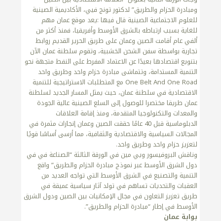
ومبادرة الحزام والطريق” لدكتور تونج فيي، الأكاديمية الصينية
للعلوم الاجتماعية الصينية قال فيها :يعد موقع عمان مهم
للغاية بسبب ارتباطه بالشرق الأوسط وأفريقيا، فمنذ أكثر من
ألفي عام أقامت الصين وعمان على طريق الحرير القديم روابط
تجارية بواسطة سفن الشحن الخشبية، وتقوم سلطنة عمان الآن
بتنويع اقتصادها بعيدًا عن الاعتماد المفرط على النفط متجهة نحو
التنمية المستدامة، وتتماشى مبادرة حزام واحد وطريق واحد
One Belt And One Road مع المتطلبات الاستراتيجية للتنمية
الاقتصادية في سلطنة عمان، حيث يمثل المسار الجديد لسلطنة
عمان طريقا مختصرا للوصول إلى السلع الصينية عالية الجودة
والمعدات والتكنولوجيا المتقدمة، ومنذ إقامة العلاقات
الدبلوماسية قبل 40 عامًا حققت الصين وعمان إنجازات مثمرة في
المجالات السياسية والاقتصادية والثقافية، مما أرسى أساسًا قويًا
لتعزيز حزام واحد وطريق واحد.
وناقش البروفيسور ويي مين في الورقة الثالثة “الصناعة في في
دول الشرق الأوسط عبر نموذج مبادرة الحزام والطريق” واقع
التنمية والتصنيع في الشرق الأوسط التي تواجه العديد من
العقبات والتحديات تساهم في تولد آثار سياسية عميقة في
طريق تعزيز التعاون في مجال الإمكانيات بين الصين ودول الشرق
الأوسط في إطار “مبادرة الحزام والطريق”.
بوابة عمان