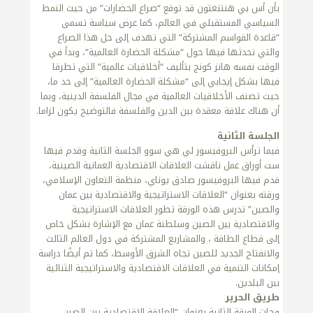
بأن أس بي هنتنغتون قد توقع “صراع الحضارات” من حيث النمط
السياسي المستقبلي في العالم، كما عرض سياسة تسمى
“قاعدة القواسم المشتركة” التي تهدف إلى حل هذا الصراع
والتي تحدثها فيها حول “مشكلة الحضارة العالمية”، وبدأ في
الوقت نفسه هانز كونج بتأليف “أخلاقيات عالمية” التي تطرقا
فيها بشكل إيجابي إلى “مشكلة الحضارة العالمية” إلى حد ما،
حيث تصنف الأخلاقيات العالمية في مجال الفلسفة الدينية، وبما
أن هناك علاقة معقدة بين الدين والفلسفة فالتوضيح يكون لزاما.
الجلسة الثانية
فيما ترأس البروفيسور لي هي سوو الجلسة الثانية وقدم فيها
ست أوراق عمل ناقشت العلاقات الاقتصادية العمانية الصينية،
قدم فيها البروفيسور صادق يوناي، منظمة التعاون الإسلامي،
ورقته بعنوان “العلاقات الاستراتيجية والاقتصادية بين عمان
والصين” تدرس هذه الورقة تطور العلاقات الاستراتيجية
والاقتصادية بين الصين وسلطنة عمان مع الإشارة بشكل خاص
إلى قطاع الطاقة ، والمشاريع المشتركة في دول العالم الثالث
والانفتاح الجديد للصين تجاه الشرق الأوسط، كما تم أيضًا دراسة
إمكانات التنمية في العلاقات الاقتصادية والاستراتيجية الثنائية
بين البلدين.
طريق الحرير
وجات الورقة الثانية بعنوان “العلاقة الاقتصادية بين الصين