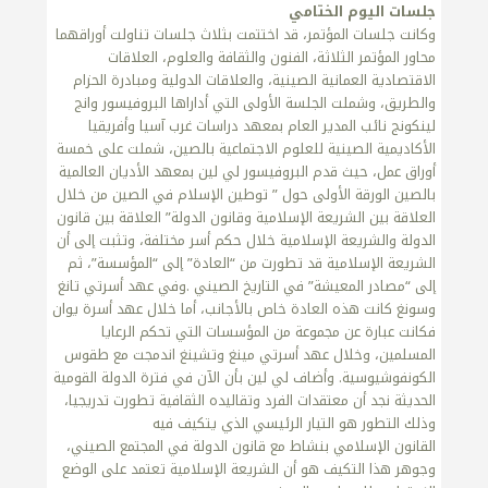
جلسات اليوم الختامي
وكانت جلسات المؤتمر، قد اختتمت بثلاث جلسات تناولت أوراقهما
محاور المؤتمر الثلاثة، الفنون والثقافة والعلوم، العلاقات
الاقتصادية العمانية الصينية، والعلاقات الدولية ومبادرة الحزام
والطريق، وشملت الجلسة الأولى التي أداراها البروفيسور وانج
لينكونج نائب المدير العام بمعهد دراسات غرب آسيا وأفريقيا
الأكاديمية الصينية للعلوم الاجتماعية بالصين، شملت على خمسة
أوراق عمل، حيث قدم البروفيسور لي لين بمعهد الأديان العالمية
بالصين الورقة الأولى حول ” توطين الإسلام في الصين من خلال
العلاقة بين الشريعة الإسلامية وقانون الدولة” العلاقة بين قانون
الدولة والشريعة الإسلامية خلال حكم أسر مختلفة، وتثبت إلى أن
الشريعة الإسلامية قد تطورت من “العادة” إلى “المؤسسة”، ثم
إلى “مصادر المعيشة” في التاريخ الصيني .وفي عهد أسرتي تانغ
وسونغ كانت هذه العادة خاص بالأجانب، أما خلال عهد أسرة يوان
فكانت عبارة عن مجموعة من المؤسسات التي تحكم الرعايا
المسلمين، وخلال عهد أسرتي مينغ وتشينغ اندمجت مع طقوس
الكونفوشيوسية. وأضاف لي لين بأن الآن في فترة الدولة القومية
الحديثة نجد أن معتقدات الفرد وتقاليده الثقافية تطورت تدريجيا،
وذلك التطور هو التيار الرئيسي الذي يتكيف فيه
القانون الإسلامي بنشاط مع قانون الدولة في المجتمع الصيني،
وجوهر هذا التكيف هو أن الشريعة الإسلامية تعتمد على الوضع