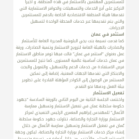
للمستثمرين المهتمين بالاستثمار في هذه المنطقة. و أخيرا
التركيز على أبرز الخدمات والتسهيلات والحوافز الاستثمارية التي
تقدمها هيئة المنطقة الاقتصادية الخاصة بالدقم للمستثمرين
والتي يتم تقديمها عبر خدمات المحطة الواحدة لتسهيل
الاجراءات.
استثمر في عمان
كما قدمت نسيمة بنت يحي البلوشية المديرة العامة للأستثمار
والصادرات بالهيئة العامة لترويج الاستثمار وتنمية الصادرات، ورقة
عمل بعنوان “استثمر في عمان” قالت فيها توفر مناطق الاستثمار
في عمان خدمات أساسية عالمية المستوى، كما تتيح للمستثمرين
فرص الاستفادة من خدمات الدعم والتسهيل، والتمويل والبحث
والابتكار التي تقدمها الجهات المعنية، إضافة إلى تمكين
المستثمر من الوصول إلى الكوادر المؤهلة القادرة على تطوير
بيئة العمل ودفها نحو التقدم.
تفعيل الاستثمار
واختتمت الجلسة الثانية من اليوم الثاني بالورقة السادسة “جهود
حكومة سلطنة عمان في تفعيل الاستثمار وتسهيل ممارسة
الأعمال” للمهندس إبراهيم المعمري الرئيس التنفيذي لمركز
الاستثمار بوزارة التجارة والصناعة، تناولت جهود حكومة سلطنة
عُمان في تفعيل الاستثمار وتسهيل ممارسة الأعمال من خلال
إنشاء مركز خدمات الاستثمار بوزارة التجارة والصناعة، ليكون وجهة
للمستثمر المحلي والأجنبي من خلال أدواره في تسريع وتبسيط