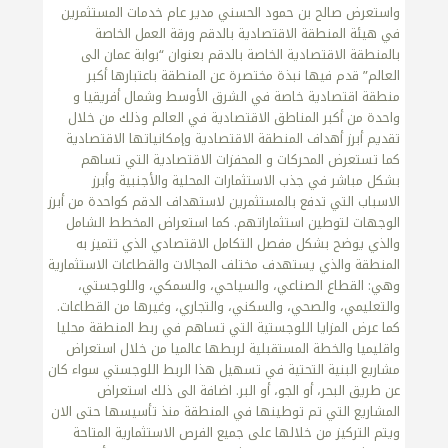
واستعرض صالح بن حمود الحسني مدير عام خدمات المستثمرين
في هيئة المنطقة الاقتصادية بالدقم ورقة العمل الخاصة
بالمنطقة الاقتصادية الخاصة بالدقم بعنوان “بوابة عمان الى
العالم” قدم فيها نبذة مختصرة عن المنطقة باعتبارها أكبر
منطقة اقتصادية خاصة في الشرق الأوسط وشمال أفريقيا و
واحدة من أكبر المناطق الاقتصادية في العالم وذلك من خلال
تقديم أبرز أهداف المنطقة الاقتصادية وإمكانياتها الاقتصادية
كما تستعرض المحركات و المحفزات الاقتصادية التي تساهم
بشكل مباشر في جذب الاستثمارات المحلية والأجنبية وأبرز
الاسباب التي تدفع بالمستثمرين لاستهداف الدقم كواحدة من أبرز
الوجهات لتوطين استثماراتهم. كما استعراض المخطط الشامل
والذي يوضح بشكل مفصل التكامل الاقتصادي الذي تتميز به
المنطقة والذي يستهدف مختلف المجالات والقطاعات الاستثمارية
وهي: القطاع الصناعي، والسياحي، والسمكي، واللوجستي،
والتعليمي، والصحي، والسكني، والتجاري، وغيرها من القطاعات.
كما عرض المزايا اللوجستية التي تساهم في ربط المنطقة محليا
واقليميا والخطة المستقبلية لربطها عالميا من خلال استعراض
مشاريع البنية التحتية في تسهيل هذا الربط اللوجستي سواء كان
عن طريق البحر، أو الجو، أو البر. اضافة الى ذلك استعراض
المشاريع التي تم توطينها في المنطقة منذ تأسيسها حتى الان
ويتم التركيز من خلالها على جميع الفرص الاستثمارية المتاحة