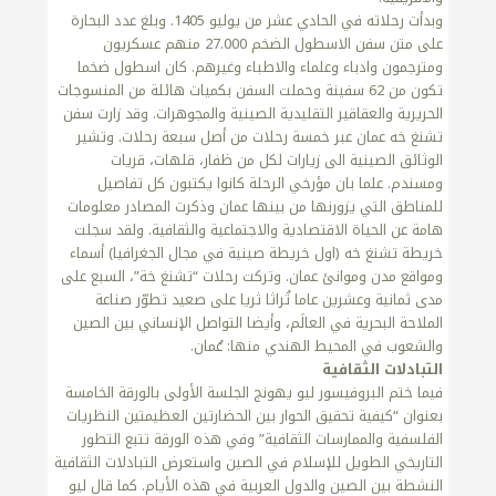
وبدأت رحلاته في الحادي عشر من يوليو 1405. وبلغ عدد البحارة
على متن سفن الاسطول الضخم 27.000 منهم عسكريون
ومترجمون وادباء وعلماء والاطباء وغيرهم. كان اسطول ضخما
تكون من 62 سفينة وحملت السفن بكميات هائلة من المنسوجات
الحريرية والعقاقير التقليدية الصينية والمجوهرات. وقد زارت سفن
تشنغ خه عمان عبر خمسة رحلات من أصل سبعة رحلات. وتشير
الوثائق الصينية الى زيارات لكل من ظفار، قلهات، قريات
ومسندم. علما بان مؤرخي الرحلة كانوا يكتبون كل تفاصيل
للمناطق التي يزورنها من بينها عمان وذكرت المصادر معلومات
هامة عن الحياة الاقتصادية والاجتماعية والثقافية. ولقد سجلت
خريطة تشنغ خه (اول خريطة صينية في مجال الجغرافيا) أسماء
ومواقع مدن وموانئ عمان. وتركت رحلات “تشنغ خة”، السبع على
مدى ثمانية وعشرين عاما تُراثا ثريا على صعيد تطوّر صناعة
الملاحة البحرية في العالَم، وأيضا التواصل الإنساني بين الصين
والشعوب في المحيط الهندي منها: عُمان.
التبادلات الثقافية
فيما ختم البروفيسور ليو يهونج الجلسة الأولى بالورقة الخامسة
بعنوان “كيفية تحقيق الحوار بين الحضارتين العظيمتين النظريات
الفلسفية والممارسات الثقافية” وفي هذه الورقة تتبع التطور
التاريخي الطويل للإسلام في الصين واستعرض التبادلات الثقافية
النشطة بين الصين والدول العربية في هذه الأيام. كما قال ليو