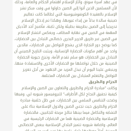
في عهد أسرة سونغ، وأثار الإسلام اهتمام الحكام والعامة، وذلك
لأن المسلمين الذين أتوا إلى الصين حاولوا في وقت مبكر نشر
الإسلام بالعقيدة الكونفوشيوسية التي لطالما كانت تعاليم
صينية سائدة بدلاً من إبداء عيوبها، وهكذا تم إدخال الإسلام
تدريجياً إلى الصين بطريقة بطيئة ولكن ثابتة، فأصبح أحد الأديان
المهمة في الصين في نهاية المطاف، ويعكس انتشار الإسلام
في الصين عبر طريق الحرير البحري خصائص التبادل بين الحضارات،
كما يوضح دور التجارة الذي يشجع التواصل بين الحضارات، فالدين
واحد من أهم مكونات الحضارة الإنسانية، ويثبت التاريخ الصيني أن
التبادل بين الحضارات هو سلم تقدم الأمة، وتبزغ حيوية الحضارة
الصينية من خلال تواصلها مع الحضارات الأخرى والاستفادة منها،
وينبغي علينا اليوم أن نبذل المزيد من الجهود من أجل تعزيز
التواصل والتعلم المتبادل بين الحضارات المختلفة.
الحزام والطريق
وكانت “مبادرة الحزام والطريق والتعاون بين الصين والإسلام
كيفية تحقيق النجاح لكل الأطراف” للبروفيسور شيويه لي، وفيها
وضحت التنافس السلمي بين الحضارات، في ظل خلفية مبادرة
الحزام والطريق حيث تجني الصين والدول الإسلامية بناءً على
التشابه والتكامل فيما بينها نتائج مربحة للجانبين، فالحضارة
الإسلامية والحضارة الصينية هما من الحضارات الرئيسية في
العالم، واضافة شيويه تتميز البلدان الإسلامية ببعض الخصائص
المميزة، أولاً معظمها بلدان نامية بها عدد كبير من السكان