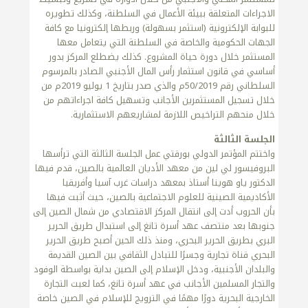
الاجراءات المتعلقة ببيئة الأعمال في السلطنة، وكذلك تطويره
للبوابة الإلكترونية (استثمر بسهولة) وربطها إلكترونيا مع كافة
الجهات الحكومية والخاصة في السلطنة التي يتعامل معها
المستثمر خلال دورة حياة المشروع. كذلك يضطلع المركز بدور
أساسي في قانون استثمار رأس المال الأجنبي الصادر بالمرسوم
السلطاني رقم 50/2019م والذي صدر بتاريخ 1 يوليو 2019م من
خلال تسجيل المستثمرين الأجانب وتسهيل كافة اجراءاتهم من
خلال منحهم التراخيص اللازمة لمشاريعهم الاستثمارية.
الجلسة الثالثة
واختتم المؤتمر الدولي بورقتي عمل الجلسة الثالثة التي ترأسها
البروفيسور لي لين من معهد الأديان العالمية بالصين، قدم فيها
الدكتور ياو هوينا أستاذ بمعهد دراسات غرب آسيا وأفريقيا
الأكاديمية الصينية للعلوم الاجتماعية بالصين، حيث أثبت فيها
بأن الحروب أدت إلى انتقال المركز الاقتصادي من شمال الصين إلى
جنوبها بعد منتصف عهد أسرة تانغ إلى استبدال طريق الحرير
البري بطريق الحرير البحري، ومنذ ذلك الحين أصبح طريق الحرير
البحري قناة تجارية وجسرًا للتبادل الثقافي بين الصين القديمة
والبلدان الأجنبية، ودخل الإسلام إلى الصين بداية بواسطة الوفود
والتجار المسلمين الأجانب في عهد أسرة تانغ، كما لعبت التجارة
الخارجية البحرية دورًا مهمًا في الترويج للإسلام في الصين خاصة