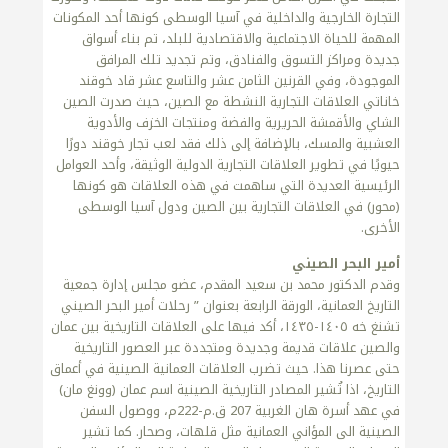
التجارة الخارجية والداخلية في آسيا الوسطى كونها أحد المكونات
المهمة للحياة الاجتماعية والاقتصادية للبلد، تم بناء أسواق
جديدة ومراكز التسوق والفنادق، وتم تجديد تلك المرافق
الموجودة، وفي القرنين الثامن عشر والتاسع عشر قاد خوقند
خاناتي العلاقات التجارية النشطة مع الصين، حيث صدرت الصين
الشاي والأقمشة الحريرية والفضة ومنتجات الخزف والأدوية
العشبية والمسك، بالإضافة إلى ذلك فقد لعب تجار خوقند دورًا
حيويًا في تطوير العلاقات التجارية الدولية الوثيقة، وأحد العوامل
الرئيسية العديدة التي ساهمت في هذه العلاقات هو كونها
(محور) في العلاقات التجارية بين الصين ودول آسيا الوسطى
الأخرى.
أمير البحر الصيني
وقدم الدكتور محمد بن سعيد المقدم، عضو مجلس إدارة جمعية
التاريخ العمانية، الورقة الرابعة بعنوان ” رحلات أمير البحر الصيني
تشنغ خه ١٤٠٥-١٤٣٥، أكد فيها على العلاقات التاريخية بين عمان
والصين علاقات قديمة وجديدة ومتجددة عبر العصور التاريخية
حتى عصرنا هذا. حيث تضرب العلاقات العمانية الصينية في أعماق
التاريخ، اذا تُشير المصادر التاريخية الصينية اسم عمان (وونغ مان)
في عهد أسرة هان الغربية 207 ق.م-222م، ووصول السفن
الصينية الى المؤاني العمانية مثل قلهات، وصحار. كما تشير