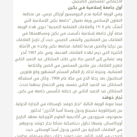
الاجتماعي للمسلمين الصينيين.
أول جامعة إسلامية في بكين
وفي الورقة الثانية قدم البروفيسور أوزكان عزمي، من منظمة
التعاون الإسلامي ورقة بعنوان “جامعة بكين الإسلامية التي
أنشأت عام ١٩٠٨ والعلاقات العثمانية الصينية” تروي هذه الورقة
قصة أول جامعة إسلامية تأسست في بكين ومساهمتها في
العلاقات بين العثمانيين والشعب الصيني. حيث أن تاريخ العلاقات
بين تركيا والصين قديما للغاية، فجامعة بكين واحدة من الأمثلة
الكثيرة التي ترمز لهذه العلاقات القديمة، وفي عام 1901 أبحر
وفد عثماني إلى الصين بناءً على طلب السلطان عبد الحميد الثاني
لتعزيز العلاقات بين ملايين المسلمين في الصين والخلافة
العثمانية، ونتيجة لذلك زار العالم المسلم المشهور وانغ هاورين
اسطنبول بعد رحلة الحج في مكة عام 1906، وكان في استقباله
السلطان عبد الحميد الثاني بنفسه، وفي الاجتماع بينهما تحدث
السلطان عبد الحميد الثاني عن خطته لتأسيس جامعة في بكين.
تجار خوقند
فيما عنونة الورقة الثالثة “تجار خوقند كوسطاء في التجارة الدولية
بين إمبراطورية تشيينغ ودول وسط آسيا الأخرى” لدكتور
محمودوف شيرزودون من أكاديمية العلوم الأوزبكية معهد التاريخ
أوزباكستان، وفيها تناول ديناميكية نشاط تجار خوقند ودورهم
في العلاقات التجارية بين الصين ودول آسيا الوسطى. حيث
أصبحت في القرن الثامن عشر خوقند خانات دولة مستقلة، وطورت