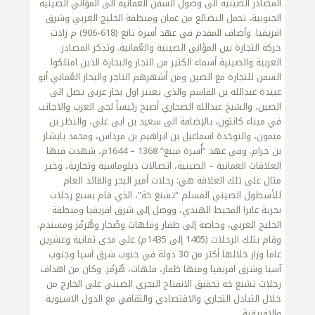
المصادر الصينية الى وصول السفن العمانية الى المؤاني الصينية
الجنوبية، تحمل البضائع من عمان ومنطقة الخليج العربي وشرق
افريقيا. وأضاف المقدم في عهد أسرة تانغ (618-906) م زادت
حركة التجارة بين المؤانى الصينية والعُمانية. وتذكر المصادر
العربية والصينية أسماء الكثير من التجار والبحارة الذين امتلكوا
السفن للتجارة مع الصين ومن أشهرهم التاجر والبحار العُماني أبو
عبيدة عبدالله بن القاسم والذي يعتبر اول بحار عربي يصل الى
الصين، والشيخ عبدالله الصحاري أصبح رئيساً لحى العرب والاجانب
في ميناء كانتون، بالإضافة الى سعيد بن ابى علي، والنظر بن
ميمون، والنوخذة اسماعيل بن ابراهيم بن مرداس، ومحمد بابشار
بن حرام. وفي عهد “أُسرة مينغ” 1368 – 1644م، شهدت فيها
العلاقات العمانية – الصينية، اتصالات دبلوماسية وتجارية، وخير
مثال على تلك العلاقة هي: رحلات أمير البحر والقائد العام
للأسطول الصيني المسلم “تشنغ خة”، الذي قام بسبع رحلات
بحرية عابرا المحيط الهندي، ووصل إلى شرق افريقيا ومنطقة
الخليج العربي، وخاصة إلى ظفار وقلهات وصُحار وهُرمُز ومسندم.
وقام بتلك الرحلات (1405 إلى 1435م) على مدى ثمانية وعشرين
عاما وزار خلالها أكثر من 30 دولة في جنوب شرق آسيا وجنوب
آسيا وشرق افريقيا ومنها ظفار، قلهات، هُرمُز. وكان من اهداف
رحلات تشنغ خه تحقيق الانفتاح البحري الصيني على الخارج من
خلال التبادل التجاري والاقتصادي والثقافي مع الدول الاسيوية
والافريقية.