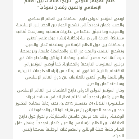
ختام المؤتمر الدولي “تاريخ العلاقات بين العالم
الإسلامي والصين وعُمان نموذجاً”
اوصى المؤتمر الدولي تاريخ العلاقات بين العالم الإسلامي
والصين وعُمان نموذجاً إلى تشجيع الحوار بين الحضارتين الإسلامية
والصينية وما تنبثق عنهما من نظريات فلسفية وممارسات ثقافية
مشتركة، إضافة إلى دراسة إمكانية إنشاء مركز علمي يُعنى
بالعلاقات بين دول العالم الإسلامي وسلطنة عُمان والصين،
وتشجيع التنقيب والبحث عن الآثار والمحافظة عليها، وترميمها،
حيث أنها تعد مصدراً أساسياً ومكملا للوثائق والمخطوطات في
توثيق المعلومات التاريخية والحضارية. كما أوصى المؤتمر إلى
الاهتمام بالتاريخ الشفوي لما يمثله من إثراء المعلومات التاريخية
والوثائقية والتي تُعنى بالعلاقات بين دول العالم الإسلامي
وسلطنة عُمان والصين.
وكان المؤتمر الدولي الدولي تاريخ العلاقات بين العالم الإسلامي
والصين وعُمان نموذجاً قد اختتم فعالياته في مسقط (جراند
ميلينيوم) (الثلاثاء 24 ديسمبر 2019م)، تحت رعاية سعادة الدكتور
حمد بن محمد الضوياني رئيس هيئة الوثائق والمحفوظات
الوطنية، وذلك بعد يومين حافلين بالمشاركة، والحوار حول تاريخ
العلاقات بين العالم الإسلامي والصين وعُمان نموذجاً. وشمل حفل
الختام كلمة هيئة الوثائق والمحفوظات الوطنية قدمها رئيس
الهيئة.