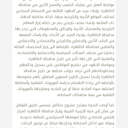
مواصلة العمل في عمليات التنقيب والمسح الأثري في محافظة
الظاهرة، وإيلاء مزيد من الجهود القائمة في الاستثمار السياحي
لمختلف المواقع الأثرية والتاريخية فيها، كذلك مخاطبة الجهات
ذات العلاقة بإنشاء متحف تاريخي يتم من خلاله إبراز المعالم
التاريخية والمقتنيات الأثرية والوثائق والمخطوطات التي تزخر بها
محافظة الظاهرة، وإجراء المزيد من الأبحاث والدراسات المعمقة
في الجانب الأثري والحضاري والتاريخي والاقتصادي والاجتماعي
والثقافي لمحافظة الظاهرة. بالإضافة الى إبراز الشخصيات الفاعلة
حضاريا في مختلف المجالات السياسية والاجتماعية والاقتصادية
والعلمية التي كان لها تأثير في تاريخ محافظة الظاهرة.
ومواصلة الجهود في تشجيع المواطنين على تسجيل وثائقهم
ومخطوطاتهم التي ترصد جوانب مختلفة من تاريخ محافظة
الظاهرة وأيضا تسجيل التاريخ الشفوي المتعلق بأهم شخوصها.
بالإضافة الى زيادة الاهتمام بدراسة الموروثات الثقافية وأنماطها
المختلفة سواء المادية منها أو غير المادية ومقارنتها بالموروثات
الثقافية في بقية محافظات السلطنة.
كما أوصت الندوة بمقترح مشروع متكامل بمسمى طريق القوافل
من عمان إلى شبة الجزيرة العربية وإبراز محافظة الظاهرة كمركز
إقليمي اقتصادي نظرا لموقعها الاستراتيجي كمطقة حدودية
وبوابة عبور لداخل السلطنة وخارجها فضلا عن توثيق الرحلات