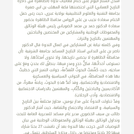
أسدل الستار اليوم على ختام فعاليات ندوة (الظاهرة في ذاكرة
التاريخ العماني) التي احتضنتها قاعة المهلب بن ابي صفرة
بجامعة التقنية والعلوم التطبيقية بولاية عبري، حيث رعى حفل
الختام سعادة نجيب بن علي الرواس محافظ الظاهرة بحضور
سعادة الدكتور حمد بن محمد الضوياني رئيس هيئة الوثائق
والمحفوظات الوطنية والمشاركين من المختصين والباحثين
والمهتمين بالتاريخ والتراث.
وفي كلمته نيابة عن المشاركين في اعمال الندوة قال الدكتور
ناصر بن علي الندابي استاذ التاريخ المساعد بجامعة الشرقية :(أن
محافظةُ الظاهرةِ لا يحصى تاريخها، ولا تحوى أمجادُها، ولا
تستوعَب أحداثُها، فكلُّ حجرٍ ومدرٍ فيها، ينطقُ لك بحدثٍ وقعَ على
ساحتِه، حيث كَشّفتْ البحوثُ المُقدَّمةُ، جوانبَ التميزِ التي حظيتْ
بها هذه المحافظةُ، في الجوانبِ السياسيةِ والعسكريةِ
والاقتصاديةِ والاجتماعيةِ، وقد أعدَّ هذهِ البحوثَ، ربابنةٌ مهرةٌ، من
الأكاديميينَ والباحثينَ والكُتَّابِ، والمهتمينَ بالدراساتِ الاجتماعيةِ
والاقتصاديةِ، وأدبِ الرحلاتِ).
وقدْ تناولت الندوةُ على مدار يومينِ، محاورَ مختلفةً بينَ التاريخِ
والسياسِة، و الاقتصاد والاجتماع والثقافة، حيث أشار الدكتور
طالب بن سيف الخضوري مدير عام مساعد للمديرية العامة للبحث
وتداول الوثائق بهيئة الوثائق والمحفوظات الوطنية في بيان
التوصيات التي خرجت بها الندوة بعد أن ناقشت 27 بحثا شارك
فيها 30 باحثا ومختصا من داخل وخارج السلطنة، تتمثل في