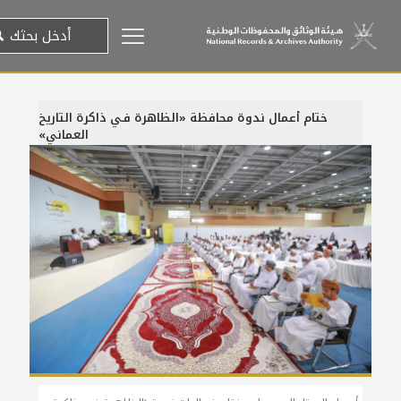
ختام أعمال ندوة محافظة «الظاهرة فـي ذاكرة التاريخ
العماني»
22 مارس، 2022