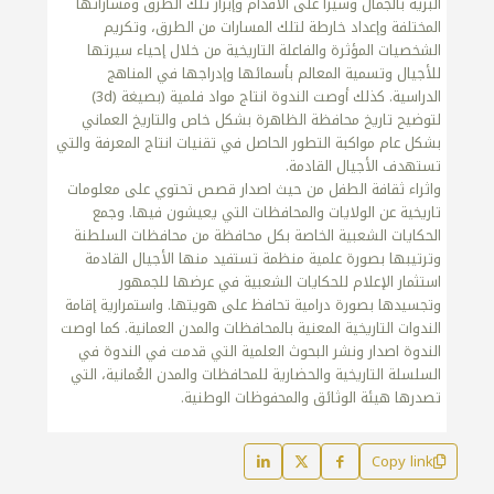
البرية بالجمال وسيرا على الأقدام وإبراز تلك الطرق ومساراتها
المختلفة وإعداد خارطة لتلك المسارات من الطرق، وتكريم
الشخصيات المؤثرة والفاعلة التاريخية من خلال إحياء سيرتها
للأجيال وتسمية المعالم بأسمائها وإدراجها في المناهج
الدراسية. كذلك أوصت الندوة انتاج مواد فلمية (بصيغة (3d)
لتوضيح تاريخ محافظة الظاهرة بشكل خاص والتاريخ العماني
بشكل عام مواكبة التطور الحاصل في تقنيات انتاج المعرفة والتي
تستهدف الأجيال القادمة.
واثراء ثقافة الطفل من حيث اصدار قصص تحتوي على معلومات
تاريخية عن الولايات والمحافظات التي يعيشون فيها. وجمع
الحكايات الشعبية الخاصة بكل محافظة من محافظات السلطنة
وترتيبها بصورة علمية منظمة تستفيد منها الأجيال القادمة
استثمار الإعلام للحكايات الشعبية في عرضها للجمهور
وتجسيدها بصورة درامية تحافظ على هويتها. واستمرارية إقامة
الندوات التاريخية المعنية بالمحافظات والمدن العمانية. كما اوصت
الندوة اصدار ونشر البحوث العلمية التي قدمت في الندوة في
السلسلة التاريخية والحضارية للمحافظات والمدن العُمانية، التي
تصدرها هيئة الوثائق والمحفوظات الوطنية.
Copy link