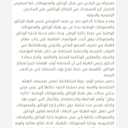
مشتركة بين البلدين في مجال الوثائق والمحفوظات، كما استعرض
الجانبان أبرز المستجدات في القطاع الوثائقي على الساحتين
الإقليمية والدولية.
وقدم سعادة الدكتور حمد بن محمد الضوياني رئيس هيئة الوثائق
والمحفوظات الوطنية نبذة عن دور هيئة الوثائق والمحفوظات
الوطنية في حفظ ذاكرة الوطن، وبناء نظم حديثة لإدارة الوثائق
والمحفوظات وفق أحدث المواصفات العالمية، إلى جانب مهام
الهيئة في تعريف المجتمع المحلي والدولي وإسهاماتها في
الجوانب التاريخية والحضارية للسلطنة من خلال إقامة المؤتمرات
والندوات والمعارض الوثائقية المحلية والعالمية. وأشار سعادة
الدكتور رئيس الهيئة إلى أن السلطنة أولت اهتماما كبيرا بقطاع
الوثائق، لأهميته في حفظ تاريخ وإرث السلطنة على مر الحقب
الزمنية.
تضمن برنامج الوفد جولة استطلاعية لبعض تقسيمات الهيئة
التخصصية والفنية، وتم تسليط الضوء خلالها إلى عرض مرئي
يحكي مجالات عمل هيئة الوثائق والمحفوظات الوطنية “ذاكرة
وطن” وأهم أهدافها والاختصاصات والأعمال التي تقوم بها،
وكذلك تقديم نبذة شاملة حول نظام إدارة الوثائق والمحفوظات
التي تعمل عليه الهيئة في الجهات الخاضعة لقانون الوثائق
والمحفوظات، إضافة إلى عرض منظومة إدارة الوثائق والمراسلات
الإلكترونية، وإدارة المحفوظات بالهيئة، كذلك اطلع معاليه والوفد