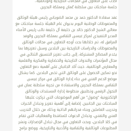
أكدت على التعاون في المجالات التاريخية والوثائقية..
جلسة مباحثات بين سلطنة عُمان ومملكة البحرين
عقد سعادة الدكتور حمد بن محمد الضوياني رئيس هيئة الوثائق
والمحفوظات الوطنية اليوم بديوان عام الهيئة جلسة مباحثات مع
معالي الشيخ الدكتور خالد بن خليفة آل خليفة نائب رئيس الأمناء
المدير التنفيذي لمركز عيسى الثقافي بمملكة البحرين والوفد
المرافق له، تم خلالها بحث أوجه التعاون في مجالات الوثائق
والمحفوظات والدراسات التاريخية بين البلدين وسبل تعزيزها بما
يخدم المصالح المشتركة، إلى جانب تعزيز التنسيق الثنائي في
مجال المؤتمرات والندوات التاريخية والحضارية والفكرية والعلمية
والمعارض الوثائقية، حيث أكد الجانبان على أهمية دفع التعاون
نحو تمكين الحصول على الوثائق التي تخص البلدين. كما يشكل
موضع الدعم الفني في بناء إدارة الوثائق في مركز عيسى
الثقافي بمملكة البحرين والاستفادة من تجربة سلطنة عمان في
التحول الرقمي وتطبيق منظومة إدارة المستندات والوثائق
الإلكترونية “وصول” من أهم الموضوعات التي تركزت عليها
المباحثات بين الجانبين. إضافة إلى أهمية تعزيز وتبادل الخبرات
وتدريب العاملين وبناء قدراتهم الذاتية وذلك من خلال التدريب
الفني والتقني، وتبادل الدعوات للمناشط والفعاليات التي تقام
في كلا البلدين، وبحث التعاون في مجال تبادل الإصدارات ونشر
المطبوعات الوثائقية والثقافية والأدبية والتاريخية، ووضع برامج