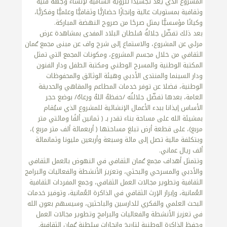
المشروع الذي يعد تجسيدا للرؤية السامية لإنشاء وجهة فنية
وثقافية بمستويات عالية وإنجازًا حضاريًّا وثقافيًّا وعلميًّا وفكريًّا،
وكيانًا مؤسسيًّا يمثل صرحًا من صروح النهضة المباركة.
بعد ذلك تفضّل جلالةُ سُلطان البلاد المفدى بمشاهدة عرض
مرئي عن المشروع، والاستماع إلى شرح واف عن مبنى مجمع عُمان
الثقافي من خلال مجسم المشروع، ومكونات المجمع التي تمثل
المكتبة الوطنية والمسرح الوطني ومكتبة الطفل ودار الفنون
ودار السينما والمنتدى الأدبي وهيئة الوثائق والمحفوظات
الوطنية، فضلا عن توفر خدمات المطاعم والمقاهي والحديقة
العامة، بعدها تفضّل جلالتُه /حفظهُ اللهُ ورعاهُ/ بوضع حجر
الأساس إيذانا ببدء الأعمال الإنشائية للمشروع الذي سيُقام
بمشيئة الله على مساحة بناء تقدر بـ ( ثمانين ألفًا ومائتي متر
مربع)، على قطعة أرض تبلغ مساحتها ( أربعمائة ألف متر مربع )،
وبتكلفة مالية تصل إلى مائة وسبعة وأربعين مليونا وثمانمائة
ألف ريال عماني.
وتتمثل أهداف مجمع عُمان الثقافي في النهوض بالعمل الثقافي
والأدبي والمسرحي والبحثي، وتعزيز الأنشطة والفعاليات والبرامج
الثقافية وتطوير مجالات العمل الثقافي، وجمع المفردات الثقافية
العُمانية، وإبراز الإرث الثقافي في الذاكرة العُمانية، وتوفير خدمات
البحث العلمي والفكري للدارسين والباحثين، وسيسهم بعون الله
في تعزيز الأنشطة والفعاليات والبرامج وتطوير مجالات العمل
وحفظ الذاكرة الوطنية لتاريخ وإنجازات سلطنة عُمان الثقافية.