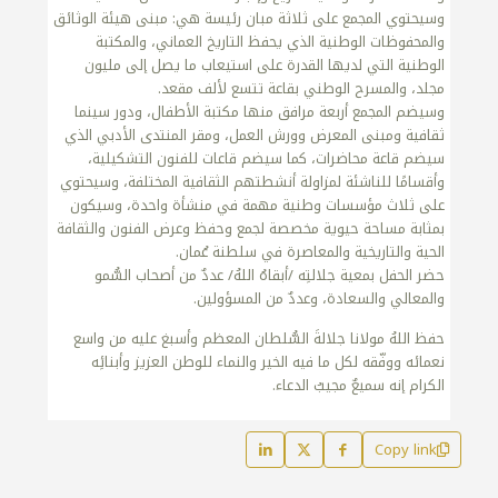
وسيحتوي المجمع على ثلاثة مبان رئيسة هي: مبنى هيئة الوثائق
والمحفوظات الوطنية الذي يحفظ التاريخ العماني، والمكتبة
الوطنية التي لديها القدرة على استيعاب ما يصل إلى مليون
مجلد، والمسرح الوطني بقاعة تتسع لألف مقعد.
وسيضم المجمع أربعة مرافق منها مكتبة الأطفال، ودور سينما
ثقافية ومبنى المعرض وورش العمل، ومقر المنتدى الأدبي الذي
سيضم قاعة محاضرات، كما سيضم قاعات للفنون التشكيلية،
وأقسامًا للناشئة لمزاولة أنشطتهم الثقافية المختلفة، وسيحتوي
على ثلاث مؤسسات وطنية مهمة في منشأة واحدة، وسيكون
بمثابة مساحة حيوية مخصصة لجمع وحفظ وعرض الفنون والثقافة
الحية والتاريخية والمعاصرة في سلطنة عُمان.
حضر الحفل بمعية جلالتِه /أبقاهُ اللهُ/ عددٌ من أصحاب السُّمو
والمعالي والسعادة، وعددٌ من المسؤولين.
حفظ اللهُ مولانا جلالةَ السُّلطان المعظم وأسبغ عليه من واسع
نعمائه ووفّقه لكل ما فيه الخير والنماء للوطن العزيز وأبنائِه
الكرام إنه سميعٌ مجيبُ الدعاء.
Copy link