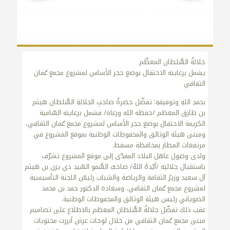
جلالةُ السُّلطان المعظّم
يشمل برعايته الاحتفال بوضع حجر الأساس لمشروع مجمع عُمان
الثقافي
بحمدِ اللهِ وتوفيقهِ؛ تفضّل حضرةُ صاحبِ الجلالةِ السُّلطان هيثم
بن طارق المعظم /حفظه الله ورعاه/ فشمل برعايته السّامية
الكريمة الاحتفال بوضع حجر الأساس لمشروع مجمع عُمان الثقافي،
ومبنى هيئة الوثائق والمحفوظات الوطنية بموقع المشروع في
مرتفعات المطار بمحافظة مسقط.
ولدى وصول عاهل البلاد المفدّى إلى موقع المشروع تشرّف
باستقبال جلالتِه /أيّدهُ اللهُ/ صاحبُ السُّمو السّيد ذي يزن بن هيثم
آل سعيد وزيرُ الثقافة والرياضة والشباب رئيسُ اللجنة التأسيسية
لمشروع مجمع عُمان الثقافي، وسعادة الدكتور حمد بن محمد
الضوياني رئيس هيئة الوثائق والمحفوظات الوطنية.
عقب ذلك تفضّل جلالةُ السُّلطان المعظم بالاطلاع على تصاميم
مبنى مجمع عُمان الثقافي من خلال لوحات عرض أبرزت محتويات