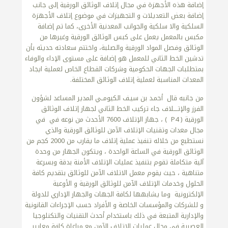
إضافة هذه الأجهزة في مجال إتلاف الوثائق الورقية إلى جانب
إضافة بعض التعديلات و التجهيزات في موضوع إتلاف الأجهزة
السلكية والا سلكية والجوانب المعدنية الأخرى، كما تم إضافة
مكبس بالمعمل يعمل على كبس الوثائق الورقية وغيرها من
الوثائق وفصل المواد الورقية والصلبة، واختتم سعادته حديثه بأن
تدشين الخط الثاني للمعمل هو إضافة على مستوى الإداء والوفاء
بمتطلبات الجهات الحكومية وشركات القطاع الخاص لعملية ايجاد
المعدات المناسبة لعملية إتلاف الوثائق المختلفة.
من جانبه قال أحمـد بن سيـف الكيومــي المدير المساعد لشؤون
الفرز والإتــــلاف جاء تركيب الخط الثاني لجهاز إتلاف الوثائق
الورقية ( P4 ) ، جهاز الإتلاف 7600 الأحدث من نوعه في في
مجال معدات وتقنيات الإتلاف الآمن للوثائق الورقية والذي
نستطيع من خلاله تنفيذ عملية إتلاف ما يقارب من 2000 كجم من
الوثائق الورقية في الساعة الواحدة ، ويتكون الجهاز من وحدة
آلية متكاملة تقوم بتنفيذ عمليات الإتلاف الأمنة بدقة وبسرعة
متناهية ، حيث يقوم معمل الاتلاف الآمن للوثائق بتقديم كافة
الحلول وخدمات الإتلاف الآمن للوثائق الورقية و الأوعية
الإلكترونية وما يشابهها لكافة الجهات والجهاز الإداري للدولة
و للشركات والمؤسسات الخاصة و الأفراد حسب الإجراءات القانونية
والإدارية المتبعة في ذلك باستخدام أحدث التقنيات والتكنلوجيا
العصرية في مجال عمليات الإتلاف الآمن مع مراعاة كافة معايير