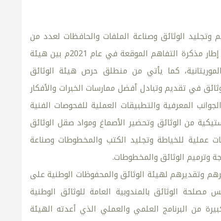
م وتجليد الوثائق وصناعة الملفات والحافظات لعدد من
المتدربين من المندوبية العامة للوثائق بالجمهورية الإسلامية الموريتانية؛ وذلك في إطار مذكرة التفاهم الموقعة في عام 2021م بين هيئة
 الموريتانية، كما يأتي من منطلق حرص هيئة الوثائق
ثائق في تقديم وتبادل أفضل ممارسات الخبرات والأفكار
 الجوانب المعرفية والتطبيقات العملية للفحوصات الفنية
بلاستيكية من الوثائق وتحضير الأصماغ ومواد صقل الوثائق
ات عملية للخياطة وتجليد الكتب والمخطوطات وصناعة
ة وترميم الوثائق والمخطوطات.
شكرهم وتقديرهم لهيئة الوثائق والمحفوظات الوطنية على
مصلحة الوثائق بالمندوبية العامة للوثائق الوطنية
بيرة من البرنامج العلمي والعملي الذي أعدته الهيئة