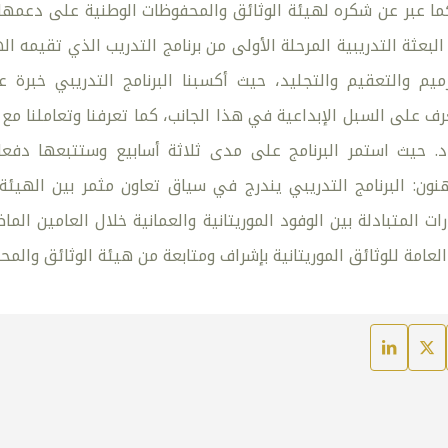
ما عبر عن شكره لهيئة الوثائق والمحفوظات الوطنية على دعمها ا
بعثة التدريبية المرحلة الأولى من برنامج التدريب الذي تقيمه ا
يم والتعقيم والتجليد، حيث أكسبنا البرنامج التدريبي خبرة ع
ف على السبل الإبداعية في هذا الجانب، كما تعرفنا وتعاملنا مع 
د. حيث استمر البرنامج على مدى ثلاثة أسابيع وستتبعها دفعا
هنون: البرنامج التدريبي يندرج في سياق تعاون مثمر بين الهيئة
٢٠٢ والزيارات المتبادلة بين الوفود الموريتانية والعمانية خلال العام
 العامة للوثائق الموريتانية بإشراف ومتابعة من هيئة الوثائق والمح