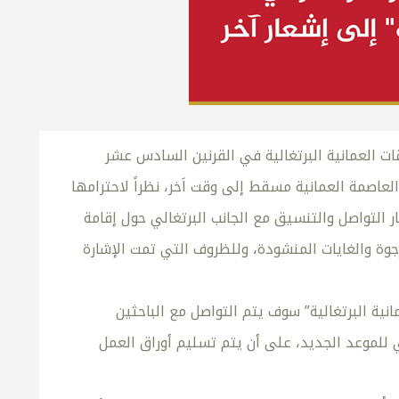
قات العمانية البرتغالية في القرنين السادس عشر
، الذي كان من المقرر أن ينعقد خلال الفترة من 9-11 ديسمبر 2019 في العاصمة العمانية مسقط إلى وقت اَخر، نظراً لاحترامها
ر التواصل والتنسيق مع الجانب البرتغالي حول إقامة
وة والغايات المنشودة، وللظروف التي تمت الإشارة
نية البرتغالية” سوف يتم التواصل مع الباحثين
لي للموعد الجديد، على أن يتم تسليم أوراق العمل