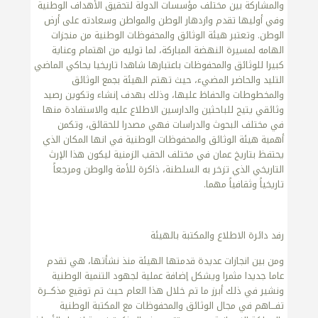
والمشاركة بين مختلف مؤسسات الدولة لتحقيق الأهداف الوطنية
وفي أوليها تقدم وازدهار الوطن والمواطن وسعادته على أرض
الوطن. وتعتبر هيئة الوثائق والمحفوظات الوطنية من منجزات
الهامه لمسيرة النهضة المباركة، لما توليه من اهتمام وعناية
كبيرا للوثائق والمحفوظات باعتبارها شاهدا تاريخيا يحاكي الماضي
التليد والحاضر المضيء، حيث تهتم الهيئة بجمع الوثائق
والمخطوطات والحفاظ عليها، وذلك بهدف إنشاء وتكوين رصيد
وثائقي يتيح للباحثين والدارسين الاطلاع عليه والاستفادة منها
في مختلف البحوث والدراسات فهي مصدرا للحقائق، وتكمن
أهمية هيئة الوثائق والمحفوظات الوطنية في انها المكان الذي
يحتفظ بتاريخ عمان في مختلف الحقب الزمنية ليكون هذا الإرث
التاريخي الذي تزخر به السلطنة، ذاكرة للأمة والوطن ومرجعاً
تاريخياً وثقافياً مهما.
رفد دائرة الاطلاع والمكتبة بالهيئة
ومن بين انجازات عديدة قدمتها الهيئة منذ نشأتها، هي تقدم
عاما جديدا مثمرا ويشكل إضافة عملية لجهود التنمية الوطنية
ونشير في ذلك أبرز ما تم خلال هذا العام حيث تم توقيع مذكـــرة
تفـــاهم في مجال الوثائق والمحفوظات مع المكتبة الوطنية