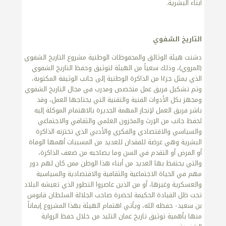
أبناء البشرية.
التاريخ الشفوي
دشنت هيئة الوثائق والمحفوظات الوطنية مشروع التاريخ الشفوي
(المروي)، وذلك سعياً من الهيئة لتوثيق وحفظ التاريخ الشفوي
الذي يمثل جزءًا من الذاكرة الوطنية إلى جانب الوثيقة المكتوبة،
وتم تشكيل فريق عمل متخصص ومدرب في مجال التاريخ الشفوي
ومجهز بكل الأدوات الفنية والتقنية التي يحتاجها العمل، وقد
باشر فريق العمل لإنجاز المهمة الجديرة بالاهتمام الموكلة إليه
لحفظ جانب من الإرث والمخزون العلمي والثقافي والاجتماعي
والسياسي والاقتصادي والفكري والأدبي الذي تختزنه الذاكرة
البشرية وهي عرضة للفقدان للعديد من المسببات أهمها الوفاة
أو المرض أو التقدم في السن وما يصاحبه من ضعف الذاكرة،
والتي يحتفظ بها العديد من أبناء هذا الوطن ممن كان لهم دور
مهم في الحياة الاجتماعية والثقافية والاقتصادية والسياسية
والعسكرية وغيرها، أو من الذين عاصروا التطور الذي تعيشه البلاد
تحت ظل القيادة الحكيمة لحضرة صاحب الجلالة السلطان قابوس
بن سعيد- حفظه الله، ويأتي اهتمام الهيئة بهذا المشروع إيماناً
منها بأهمية توثيق تاريخ عمان التليد من خلال حفظ الرواية