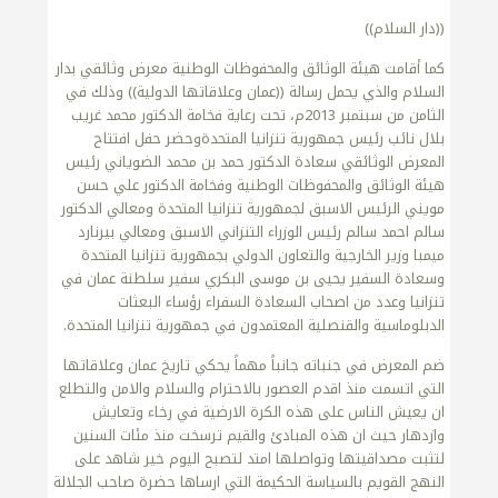
((دار السلام))
كما أقامت هيئة الوثائق والمحفوظات الوطنية معرض وثائقي بدار
السلام والذي يحمل رسالة ((عمان وعلاقاتها الدولية)) وذلك في
الثامن من سبتمبر 2013م، تحت رعاية فخامة الدكتور محمد غريب
بلال نائب رئيس جمهورية تنزانيا المتحدةوحضر حفل افتتاح
المعرض الوثائقي سعادة الدكتور حمد بن محمد الضوياني رئيس
هيئة الوثائق والمحفوظات الوطنية وفخامة الدكتور علي حسن
مويني الرئيس الاسبق لجمهورية تنزانيا المتحدة ومعالي الدكتور
سالم احمد سالم رئيس الوزراء التنزاني الاسبق ومعالي بيرنارد
ميمبا وزير الخارجية والتعاون الدولي بجمهورية تنزانيا المتحدة
وسعادة السفير يحيى بن موسى البكري سفير سلطنة عمان في
تنزانيا وعدد من اصحاب السعادة السفراء رؤساء البعثات
الدبلوماسية والقنصلية المعتمدون في جمهورية تنزانيا المتحدة.
ضم المعرض في جنباته جانباً مهماً يحكي تاريخ عمان وعلاقاتها
التي اتسمت منذ اقدم العصور بالاحترام والسلام والامن والتطلع
ان يعيش الناس على هذه الكرة الارضية في رخاء وتعايش
وازدهار حيث ان هذه المبادئ والقيم ترسخت منذ مئات السنين
لتثبت مصداقيتها وتواصلها امتد لتصبح اليوم خير شاهد على
النهج القويم بالسياسة الحكيمة التي ارساها حضرة صاحب الجلالة