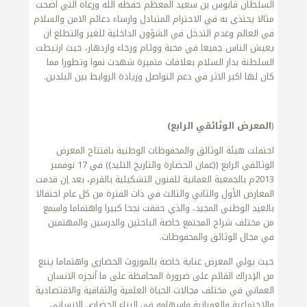
السلطان قابوس بن سعيد المعظم حفظه الله ورعاه التي اضحت
مثالا يحتذى به في الاحترام المتبادل وارساء دعائم الامن والسلام
في العالم وعدم التدخل في الشؤون الداخلية للغير والتطلع ان
يعيش الناس جميعا في محبة ووئام ورخاء وازدهار، حيث ارتبطت
السلطنة بدار السلام بعلاقات متميزة شهدت نموا وتطورا مما
كان لها اكبر الاثر في دعم التواصل وزيادة الروابط بين البلدين.
(
المعرض الوثائقي الرابع)
احتفلت هيئة الوثائق والمحفوظات الوطنية بافتتاح المعرض
الوثائقي الرابع ((عمان الحضارة والتاريخ التليد)) في 17 نوفمبر
2013م بالجمعية العمانية للفنون التشكيلية بالقرم، بعد إن قدمت
المعارض الأول والثاني والثالث في ذات الفترة من كل عام احتفالا
بالعيد الوطني المجيد، والذي حققت نجحا كبيرا واهتماما واسمع
من مختلف شراح المجتمع خاصة الباحثين والدرسين والمهتمين
في مجال الوثائق والمحفوظات.
حيث يولي المعرض عناية خاصة بالموروث الحضاري واهتماما ينبع
من الإدراك القائم على ضرورة المحافظة على ما أنجزه الانسان
العماني في مختلف مجالات الحياة العلمية والثقافية والاقتصادية
والاجتماعية والعمرانية واسهامه في البناء الحضاري الانساني