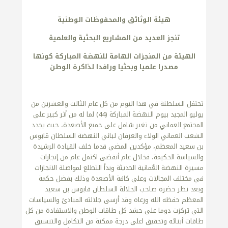
هيئة الوثائق والمحفوظات الوطنية
تنجز العديد من المشاريع البحثية والعلمية
الهيئة من المنجزات الهامة للنهضة المباركة كونها
مصدرا علميا وبحثيا ورافدا لذاكرة الوطن
تحتفل السلطنة في هذا اليوم من كل عام الثالث والعشرين من
يوليو المجيد بيوم النهضة المباركة (44) لما له من أثر كبير على
المجتمع العماني من تغير شامل على جميع الأصعدة، حيث يجدد
الشعب العماني الولاء والعرفان لباني النهضة السلطان قابوس
بن سعيد المعظم، مؤكدين المضي قدما خلف القيادة الرشيدة
والسياسة الحكيمة، فخلال عام أنقضى اكتمل عام من إنجازات
مسيرة النهضة العُمانية الحديثة وبدأ التطلع لمواصلة الانجازات
في مختلف المجالات وعلى كافة الأصعدة وذلك بفضل حكمة
وبعد نظر حضرة صاحب الجلالة السلطان قابوس بن سعيد
المعظم حفظه الله ورعاه وقد أرسى جلالته المبادئ والسياسات
التي تركزت دوما على حشد كل طاقات الوطن والاستفادة من كل
طاقات أبنائه وتحقيق اعلى درجة ممكنة من التكامل والتنسيق