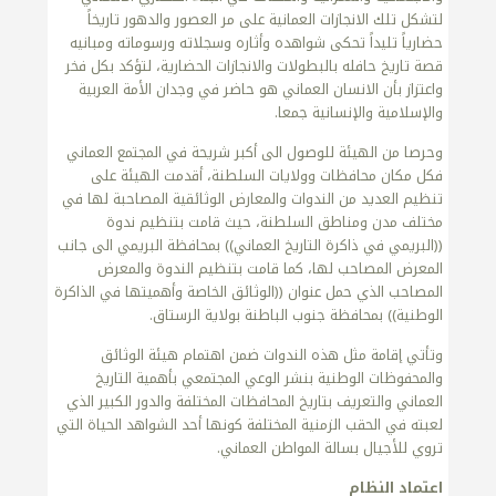
لتشكل تلك الانجازات العمانية على مر العصور والدهور تاريخاً
حضارياً تليداً تحكى شواهده وأثاره وسجلاته ورسوماته ومبانيه
قصة تاريخ حافله بالبطولات والانجازات الحضارية، لتؤكد بكل فخر
واعتزاز بأن الانسان العماني هو حاضر في وجدان الأمة العربية
والإسلامية والإنسانية جمعا.
وحرصا من الهيئة للوصول الى أكبر شريحة في المجتمع العماني
فكل مكان محافظات وولايات السلطنة، أقدمت الهيئة على
تنظيم العديد من الندوات والمعارض الوثائقية المصاحبة لها في
مختلف مدن ومناطق السلطنة، حيث قامت بتنظيم ندوة
((البريمي في ذاكرة التاريخ العماني)) بمحافظة البريمي الى جانب
المعرض المصاحب لها، كما قامت بتنظيم الندوة والمعرض
المصاحب الذي حمل عنوان ((الوثائق الخاصة وأهميتها في الذاكرة
الوطنية)) بمحافظة جنوب الباطنة بولاية الرستاق.
وتأتي إقامة مثل هذه الندوات ضمن اهتمام هيئة الوثائق
والمحفوظات الوطنية بنشر الوعي المجتمعي بأهمية التاريخ
العماني والتعريف بتاريخ المحافظات المختلفة والدور الكبير الذي
لعبته في الحقب الزمنية المختلفة كونها أحد الشواهد الحياة التي
تروي للأجيال بسالة المواطن العماني.
اعتماد النظام