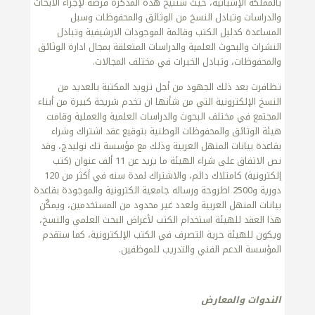
بالمملكة الإسبانية، حيث ستتيح هذه المذكرة فرصة لإجراء الأبحاث
والدراسات وتبادل النسخ من الوثائق والمحفوظات وسبل
المساعدة كدليل الكتب وقائمة الموجودات الارشيفية وتبادل
النشرات والبحوث العلمية والدراسات المتعلقة بمجال ادارة الوثائق
والمحفوظات، وتبادل الخبرات في مختلف المجالات.
تظافرت بعد ذلك الجهود من أجل تزويد المكتبة بالعديد من
النسخ الإلكترونية التي من شأنها ان تخدم شريحة كبيرة من أبناء
المجتمع في مختلف البحوث والدراسات العلمية والعملية وقامت
هيئة الوثائق والمحفوظات الوطنية بتوقيع عقد اشتراك وشراء
بقاعدة بيانات المنهل العربية وذلك مع مؤسسة تك نوليدج، وقد
نص الاتفاق على شراء الهيئة ما يزيد عن 11 ألف عنوان (كتب
إلكترونية) كامتلاك دائم، والاشتراك لمدة سنه في أكثر من 120
دورية و2500 اطروحة ورساله جامعية الكترونية والموجودة بقاعدة
بيانات المنهل العربية ولعدد غير محدود من المستخدمين، ويمكّن
هذا العقد للهيئة استخدام الكتب لأغراض البحث العلمي والنسخ،
ويكون للهيئة حرية التصرف في الكتب الإلكترونية، كما ستقدم
المؤسسة الدعم الفني والتدريب للموظفين.
الندوات والمعارض