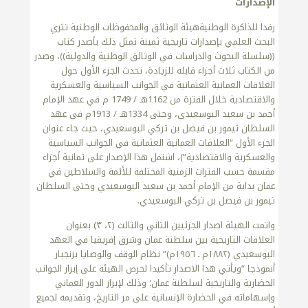
الإصدارات
رفدا للذاكرة الوطنيةهيئة الوثائق والمحفوظات الوطنية تثري
البحث العلمي بإصدارات تاريخية ثمينة تمثل ذلك بأصدر كتاب
((سلسلة البحوث والدراسات في الوثائق الوطنية والدولية))، وصدر
من الكتاب ثلاث أجزاء قابله للزيادة، تحدث الجزء الأول حول
العلاقات العمانية العثمانية في الجوانب السياسية والعسكرية
والاقتصادية خلال الفترة من 1162هـ / 1749 م في عهد الإمام
أحمد بن سعيد البوسعيدي، وحتى 1334هـ / 1913م في عهد
السلطان تيمور بن فيصل بن تركي البوسعيدي، حيث جاء عنوان
الجزء الأول “العلاقات العمانية العثمانية في الجوانب السياسية
والعسكرية والاقتصادية”)، اشتمل هذا الإصدار على ثمانية أجزاء
مقسمة حسب الفترات الزمنية المختلفة للأئمة والسلاطين في
عمان بداية من الإمام أحمد بن سعيد البوسعيدي وحتى السلطان
تيمور بن فيصل بن تركي البوسعيدي.
واتمت الهيئة اصدار الجزئيين الثاني والثالث (٢، ٣) بعنوان
العلاقات التاريخية بين سلطنة عمان وشرق إفريقيا في العهد
البوسعيدي (١٨٨٢م ـ ١٩٥٦م)” نظام الوقف والوصايا بزنجبار
أنموذجا “ويأتي هذا الاصدار تأكيدا لحرص الهيئة على إبراز الجوانب
الحضارية والتاريخية لسلطنة عمان؛ وذلك لإبراز الدور العماني
وإسهاماته في الحضارة الإنسانية على مر التاريخ، وتقديمه لجميع