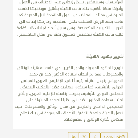
المؤسسات وسينعكس بشكل إيجابي على الاحتراف في العمل،
وأدراكا منها بأهمية ذلك قامت الهيئة بتأهيل موظفيها لكسب
الخبرة في مختلف المجالات من الدول المتقدمة لنيل المعرفة كما
قامت بعقد الورش المختلفة داخل السلطنة وخارجها إضافة الى
الدورات التدريبية المتخصصة، وفي سبيل أيجاد قيادات ذات كفاءة
عالية قامت الهيئة بتخصيص خمسون بعثة في مجال الماجستير .
تتويج جهود الهيئة
تتويج للجهود المبذولة والدور الكبير الذي قامت به هيئة الوثائق
والمحفوظات فقد تم انتخاب سعادة الدكتور حمد بن محمد
الضوياني رئيس الهيئة رئيساً للفرع الإقليمي العربي للمجلس
الدولي للأرشيف، كما سيكون سعادته عضوا بالمكتب التنفيذي
للمجلس الدولي للأرشيف بموجب رئاسته للإقليم العربي، ويأتي
اختيار سعادة الدكتور الضوياني نظرا للجهود المبذولة على
الصعيدين الداخلي والخارجي في مجال الوثائق والمحفوظات، حيث
تعمل الهيئة جاهدة لتحقيق الأهداف المرسومة في بناء نظام
متكامل لأداره الوثائق والمحفوظات.
Copy link