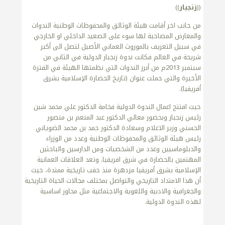
((
زنجبار
))
من جانب اخر أقامت هيئة الوثائق والمحفوظات الوطنية الندوات
والمعارض المصاحبة لها سوء على الصعيد الداخلي او الخارجي
في سبيل التعريف بالموروث العماني الأصيل لتصل الى أكبر
شريحة في العالم فكانت ندوة زنجبار الدولية في الثاني من
سبتمبر 2013م من أبرز الندوات التي نظمتها الهيئة في الفترة
الأخيرة والتي حملت عنوان (تاريخ الحضارة الإسلامية بشرق
أفريقيا).
حيث افتتح اعمال الندوة الدولية فخامة الدكتور علي محمد شين
رئيس زنجبار وبحضور معالي الدكتور عبد المنعم بن منصور
الحسني وزير الاعلام وسعادة الدكتور حمد بن محمد الضوياني
رئيس هيئة الوثائق والمحفوظات الوطنية وعدد من الوزراء
والدبلوماسيين وعدد من الشخصيات ومن الدارسين والباحثين
المهتمين بالحضارة في شرق افريقيا. وتعد العلاقات العمانية
الإسلامية بشرق أفريقيا مزدهرة منذ حقب تاريخية ممتدة، حيث
أن هذا الامتداد التاريخي والتواصل بمختلف مجالات الحياة التاريخية
والجغرافية والادبية واللغوية والاجتماعية مثل محاور اساسية
لهذه الندوة الدولية.