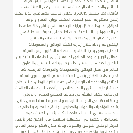
استقبلَ سعادة الدكتور حمد بن محمد الضوياني رئيس هيئة
الوثائق والمحفوظات الوطنية بمكتبه بديوان عام الهيئة مساء
الأربعاء (25 سبتمبر 2019م)، معالي يوسف محمد علي مدير مكتب
رئيس جمهورية القمر المتحدة المكلف بوزارة الدفاع والوفد
المرافق له، وذلك خلال زيارته الرسمية التي يلتقي خلالها عددا
من المسؤولين بالسلطنة، حيث اطلع على تجربة السلطنة في
مجال إدارة الوثائق وحفظها وإدارة المستندات والوثائق
الإلكترونية وذلك خلال زيارته لهيئة الوثائق والمحفوظات
الوطنية، وفي بداية اللقاء رحب سعادة الدكتور رئيس الهيئة
بمعالي الوزير والوفد المرافق له، مشيراً إلى العلاقات الثنائية بين
البلدين الصديقين، وسبل تطويرها وزيادة التنسيق والتعاون
القائم في مجال الوثائق والمحفوظات والدراسات التاريخية. كما
قدم سعادة الدكتور رئيس الهيئة نبذة عن الدور الحيوي لهيئة
الوثائق والمحفوظات الوطنية في حفظ ذاكرة الوطن، وبناء نظم
حديثة لإدارة الوثائق والمحفوظات وفق أحدث المواصفات العالمية،
إلى جانب مهام الهيئة في تعريف المجتمع المحلي والدولي
وإسهاماتها في الجوانب التاريخية والحضارية للسلطنة من خلال
إقامة المؤتمرات والندوات والمعارض الوثائقية المحلية والعالمية.
وقد قدم معالي الوزير لسعادة الدكتور رئيس الهيئة دعوة
للمشاركة والحضور في الاحتفالية بمناسبة مرور أربعين عام لأنشاء
المركز الوطني للتوثيق والبحوث، وذلك خلال شهر نوفمبر القادم،
وإقامة ندوة متخصصة حول دور الوثائق والمتاحف في التنمية