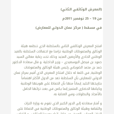
(المعرض الوثائقي الثاني)
من 19 – 25 نوفمبر 2011م
في مسقط ( مركز عمان الدولي للمعارض)
افتتح المعرض الوثائقي الثاني بالسلطنة الذي تنظمه هيئة
الوثائق والمحفوظات الوطنية تزامنا مع احتفالات السلطنة بالعيد
الوطني الحادي والأربعين المجيد وذلك تحت رعاية معالي السيد
حمود بن فيصل البوسعيدي – وزير الداخلية .و قال سعادة الدكتور
حمد بن محمد الضوياني رئيس هيئة الوثائق والمحفوضات
الوطنية, في كلمة له خلال افتتاح المعرض الذي أقيم بمركز عمان
الدولي للمعارض بأن السلطنة تعد من الدول الأكثر اهتماماً
بتاريخها التليد إيماناً منها بأن الحفاظ على هويتها الوطنية
وكيانها الحضاري المتميز إنما يكمن في بعث تراثها الحافل
بالأمجاد والبطولات وفي العناية به.
و أشار سعادته إلى الدور الكبير الذي تقوم به وزارة التراث
والثقافة وهيئة الوثائق والمحفوظات الوطنية في الحفاظ على
التراث العماني العريق من خلال إثراء رصيدنا الوثائقي و الثقافي