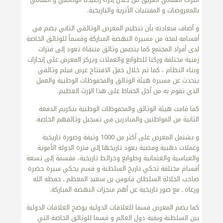
بالمعروضات و المقتنيات الأثرية والتاريخية.
و أضاف سعادته بأن تنظيم المعرض الوثائقي الثاني يضم في
أقسامه لمحة من مسيرة النهضة المباركة وقسماً للوثائق الخاصة
لدى أفراد المجتمع كما يتضمن وثائق منتقاة تعود إلى فترات
زمنية مختلفة وركنا للطوابع والعملات ويركز المعرض على إنجازات
وبناء النظام ، كما تم خلال حفل الافتتاح عرض فيلم وثائقي
يتحدث عن مسيرة هيئة الوثائق والمحفوظات الوطنية والعمل
الذي تقوم به من أجل الحفاظ على هذا الإرث العظيم.
كما قامت هيئة الوثائق والمحفوظات الوطنية بتكريم الدفعة
الثانية من المواطنين والمبادرين في تسجيل وثائقهم الخاصة.
و يشتمل المعرض على أكثر من 1000 وثيقة وصورة تاريخية
وعملات ذهبية وفضية يعود تاريخها إلى فترة الدولة الأموية
والعباسية والعثمانية وطوابع وخرائط تاريخية، مقسمة إلى تسعة
أقسام مختلفة تحكي تاريخ السلطنة و قسم يحكي سيرة حضرة
صاحب الجلالة السلطان قابوس بن سعيد المعظم ـ حفظه الله
ورعاه ـ مع صور تاريخية عن أهم منجزات النهضة المباركة.
كما يضم المعرض قسما للعلاقات الدولية يوضح العلاقات الدولية
بين السلطنة وبقية دول العالم و قسما للوثائق الخاصة التي