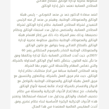
منظومة عصرية لإدارة الوثائق للقطاع الغذائي
المطاحن العمانية تعتمد دليل إدارة الوثائق
اعتمد سعادة الدكتور حمد بن محمد الضوياني – رئيس هيئة
الوثائق والمحفوظات الوطنية، وهيثم بن محمد آل فنه الرئيس
التنفيذي لشركة المطاحن العمانية، نظام إدارة الوثائق لشركة
المطاحن العمانية، والمتضمن جداول مدد استبقاء الوثائق ونظام
تصنيفها، وذلك بمقر الشركة جاء ذلك في إطار اهتمام هيئة
الوثائق والمحفوظات الوطنية بتطبيق منظومة عصرية لإدارة
الوثائق بالقطاع الغذائي وبما يتوافق مع قانون الوثائق
والمحفوظات الوطنية الصادر بالمرسوم السلطاني رقم: 60
/2007م، حيث أعدت المطاحن العمانية دليلًا لإدارة وثائقها وفق
ما نصَّ عليه القانون، يتضمَّن كافة أنواع الوثائق المتداولة بالشركة،
والتي تعكس المهام والأنشطة التي تقوم بها الشركة.
وتعد المطاحن العمانية سباقة في انجاز متطلبات نظام إدارة
الوثائق، حيث قام فريق العمل بالشركة، وبالتعاون والتنسيق مع
فريق العمل بهيئة الوثائق والمحفوظات الوطنية بالتواصل مع
الدوائر والاقسام بالشركة لإعداد قائمة إسمية لأنواع الوثائق
والملفات، نتج عنها إنجاز الأدوات الإجرائية والمتمثلة في نظام
تصنيف الملفات والوثائق وجداول مدد استبقاء استبقائها. وتعتبر
هذه الأدوات الإجرائية الركيزة الأساسية لبناء نظام عصري وفق
أحدث المقاييس العالمية المعتمدة في هذا المجال.