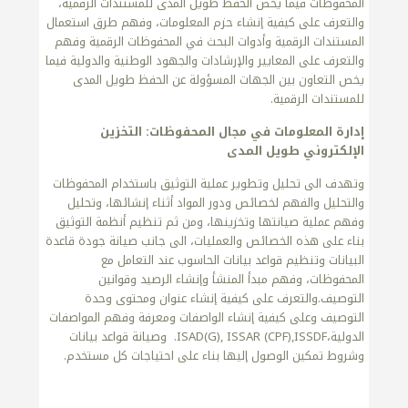
المحفوظات فيما يخص الحفظ طويل المدى للمستندات الرقمية،
والتعرف على كيفية إنشاء حزم المعلومات، وفهم طرق استعمال
المستندات الرقمية وأدوات البحث في المحفوظات الرقمية وفهم
والتعرف على المعايير والإرشادات والجهود الوطنية والدولية فيما
يخص التعاون بين الجهات المسؤولة عن الحفظ طويل المدى
للمستندات الرقمية.
إدارة المعلومات في مجال المحفوظات: التخزين
الإلكتروني طويل المدى
وتهدف الى تحليل وتطوير عملية التوثيق باستخدام المحفوظات
والتحليل والفهم لخصائص ودور المواد أثناء إنشائها، وتحليل
وفهم عملية صيانتها وتخزينها، ومن ثم تنظيم أنظمة التوثيق
بناء على هذه الخصائص والعمليات، الى جانب صيانة جودة قاعدة
البيانات وتنظيم قواعد بيانات الحاسوب عند التعامل مع
المحفوظات، وفهم مبدأ المنشأ وإنشاء الرصيد وقوانين
التوصيف.والتعرف على كيفية إنشاء عنوان ومحتوى وحدة
التوصيف وعلى كيفية إنشاء الواصفات ومعرفة وفهم المواصفات
الدولية،ISAD(G), ISSAR (CPF),ISSDF. وصيانة قواعد بيانات
وشروط تمكين الوصول إليها بناء على احتياجات كل مستخدم.