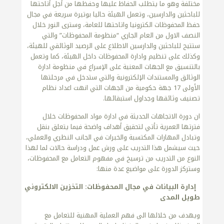
مختلفة وهو ما يتطلب الحفاظ عليها وحفظها من أجل أتاحتها
للباحثين والدارسين، وتعمل الهيئة حاليا بوتيرة سريعة في مجال
حفظ المحفوظات الكترونيا واتاحتها للعامة، وسترى النور خلال
النصف الاول من العام الجاري “منظومة المحفوظات” والتي
ستتيح للباحثين والدارسين الاطلاع على الرصيد الوثائقي للهيئة،
وكذلك على تنظيم وادارة المحفوظات داخل الهيئة، كما وتعمل
بالتنسيق مع الجهات المعنية على الإسراع في منظومة ادارة
الوثائق والمستندات الإلكترونية والتي ستدخل في مرحلتها
الأولى 17 جهة حكومية من الجهات التي انهت اعداد نظام
تصنيف وثائقها وجداول استبقائها.
ان دورة الاتجاهات الحديثة في ادارة مواد المحفوظات خلال
فترتها العمرية تأتي لتحقيق أهداف واضحة فيما يتعلق بنقل
وتبادل المهارات المكتسبة والخبرات في الجانب النظري والعملي،
حيث سيشمل هذا التدريب على ورش عمل ودراسة حالات لما لهذا
النوع من التدريب من ترسيخ في مفهوم التعامل مع المحفوظات،
وستركز الدورة على مواضيع عدة منها:
إدارة البيانات في مجال المحفوظات: التخزين الالكتروني
طويل المدى
ويهدف من خلالها الى فهم العملية المهنية للتعامل مع