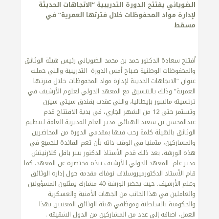
الضوياني يفتتح الدورة التدريبية “الاتجاهات الحديثة
لإدارة مواد المحفوظات خلال فترتها العمرية”
في
مسقط
أفتتح سعادة الدكتور حمد بن محمد الضوياني رئيس هيئة الوثائق
والمحفوظات الوطنية صباح أمس الدورة التدريبية والتي حملت
عنوان “الاتجاهات الحديثة لإدارة مواد المحفوظات خلال فترتها
العمرية” وذلك بالتنسيق مع المعهد الدولي لعلوم الأرشيف في
ترتسيته ماليبور بإيطاليا، والتي عقدت بفندق سيتي سيزن
وتستمر حتى 12 من الشهر الجاري، في بدية الافتتاح قدم
عبدالمحسن بن سعيد الهنائي مدير العام المديرية العامة لتنظيم
الوثائق بالهيئة كلمة رحب فيها بمقدمي الدورة من المحاضرين
والمشاركين، متمنيا في الوقت ذاته بأن تعم الفائدة للجميع في
هذه الورشة، بعد ذلك قدم الأستاذ الدكتور بيتر بافل كلازنيتش
مدير عام المعهد الدولي للأرشيف نبذه مختصرة عن المعهد. كما
قام الأستاذ الدكتورميروسلاف نوفاك مقدمة حول إدارة الوثائق
وعلم الأرشيف. حيث يحضر الورشة 40 مشارك يمثلون المسؤولين
والعاملين في هذا الجانب من الجهات الأمنية والعسكرية
والحكومية بالسلطنة وموظفي هيئة الوثائق المعنيين بهذا
العمل، اضافة إلى عدد من المشاركين من الدول الشقيقة .