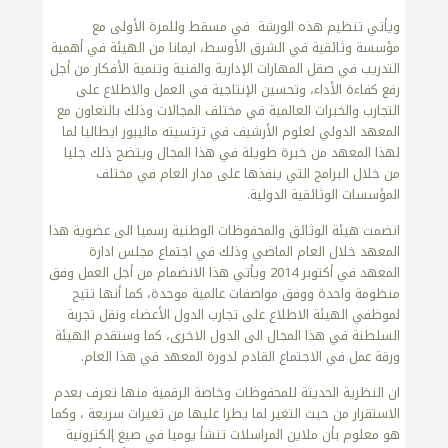
ويأتي تنظيم هذه الورشة في مسقط وللمرة الأولى مع
مؤسسة وثائقية في الشرق الأوسط، ايمانا من الهيئة في أهمية
التدريب في صقل المهارات الإدارية والفنية وتنمية الأفكار من أجل
رفع كفاءة الأداء، وتحسين الإنتاجية في العمل والاطلاع على
التجارب والخبرات العالمية في مختلف المجالات وذلك بالتعاون مع
المعهد الدولي لعلوم الأرشيف في ترتسيته ماليبور ايطاليا لما
لهذا المعهد من خبرة طويلة في هذا المجال ويتضح ذلك جليا
من خلال البرامج التي ينفذها على مدار العام في مختلف
المؤسسات الوثائقية الدولية.
انضمت هيئة الوثائق والمحفوظات الوطنية رسميا الى عضوية هذا
المعهد خلال العام الماضي وذلك في اجتماع مجلس ادارة
المعهد في أكتوبر 2014 ويأتي هذا الانضمام من أجل العمل وفق
منظومة واحدة ووفق مواصفات عالمية موحدة، كما أنها تتيح
لموظفي الهيئة الاطلاع على تجارب الدول الأعضاء ونقل تجربة
السلطنة في هذا المجال الى الدول الاخرى، كما وستقدم الهيئة
ورقة عمل في الاجتماع القادم لدورة المعهد في هذا العام.
ان النظرية الحديثة للمحفوظات وخاصة الرقمية منها تعرف بعدم
الاستقرار من حيث التغير لما يطرا عليها من تغيرات سريعة ، وكما
هو معلوم بأن ملاين المراسلات تنشأ يوميا في صيغ إلكترونية