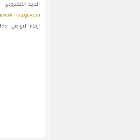
البريد الالكتروني:
hive@nraa.gov.om
ارقام التواصل : 0096824130135 – 0096824130136