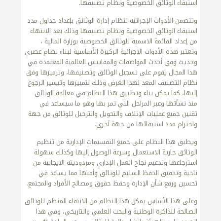
استبقاء الوثائق الخصوصية ونظام تصنيفها.
وتتضمن الأدوات الإجرائية لنظام إدارة الوثائق بإعداد جداول مدد
استبقاء الوثائق الخصوصية ونظام تصنيفها وذلك بعد الانتهاء
من إعداد القائمة الاسمية للوثائق الخصوصية بوزارة المالية ،
وتعتبر هذه الأدوات الإجرائية الركيزة الأساسية لبناء نظام عصري
وحديث وفق أحدث المواصفات والمقاييس العالمية المعتمدة في
هذا المجال يقوم على تسجيل الوثائق وتصنيفها، وترميزها وفق
نظام التصنيف المعد لهذا الغرض وذلك لتمييزها وتيسير الرجوع
إليها، كما يمكن بناء وتطبيق هذا النظام في معالجة الوثائق
منذ نشأتها وعبر المراحل التي تمر بها وهو ما سيساعد في
تقنين جميع عمليات الإتلاف والتحويل والترحيل للوثائق من جهة
واحترام مدد استبقائها من جهة أخرى.
ويطبق هذا النظام على جميع التقسيمات الإدارية من تنظيم
الوثائق جارية الاستعمال وسرعة الوصول إليها وكذلك سهولة
استرجاعها وتدعيم نجاح العمل الإداري ومردوديته الايجابية من
ناحية وتحقيق الحفظ السليم للوثائق وأمنها مما يساعد في
تحسين ورفع شأن الإدارة وحفظ حقوق ومصالح الأفراد والمجتمع.
وعلى هذا الأساس يمكن هذا النظام من الانتقاء المنظم للوثائق
الصالحة للذاكرة الوطنية والبحث العلمي والتاريخي، وفي هذا