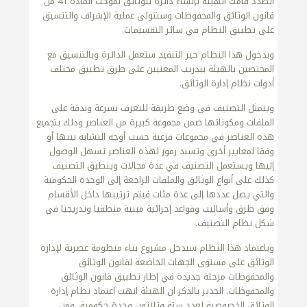
الصدد قامت الهيئة بإنشاء دائرة للوثائق بموجب المادة 41 من
قانون الوثائق والمحفوظات وستتولى عملية الإشراف والتنسيق
على تطبيق النظام في سائر التقسيمات.
وبدخول هذا النظام حيز التنفيذ ستعمل الدائرة وبالتنسيق مع
المختصين بالهيئة بتدريب المعنيين على طرق تطبيق مختلف
أدوات نظام إدارة الوثائق.
ويتمثل التصنيف في وضع طريقة للتعرف بسرعة وبدقة على
الملفات ومكوناتها ضمن مجموعة كبيرة من العناصر وذلك بتجميع
هذه العناصر في مجموعات فرعية حسب أوجه التشابه بينها أو
وفقا لمعايير أخرى وتسند رموز لهذه العناصر تسهل الوصول
إليها ويستعمل التصنيف في عدة مجالات وينطبق التصنيف
كذلك على أنواع الوثائق والملفات الراجعة إلى الوحدة الحكومية
والتي يصل عددها إلى عدة مئات فيتم ترتيبها داخل الأقسام
وفق طرق وأساليب وقواعد إجرائية مبنية منطقيا وتدريجيا في
شكل نظام التصنيف.
وباعتماد هذا النظام سيدخل مشروع بناء منظومة عصرية لإدارة
الوثائق على مستوى الجهات الخاضعة لقانون الوثائق
والمحفوظات مرحلة جديدة في إطار تطبيق قانون الوثائق
والمحفوظات. الجدير بالذكر ان الهيئة انهت اعتماد نظام إدارة
الوثائق الخصوصية لعدد ستة وثلاثون وحدة حكومية، ومن