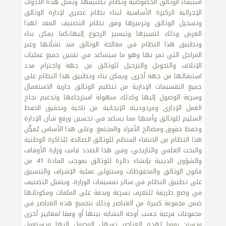
استبقاء الوثائق الخصوصية ونظام تصنيفها. وتمثل هذه الأدوات
الإجرائية الركيزة الأساسية لبناء نظام عصري لإدارة الوثائق
وتسجيل الوثائق وترميزها وفق نظام التصنيف المعد لهذا
الغرض وذلك لتمييزها وتيسير الرجوع إليها،كما يمكن بناء
وتطبيق هذا النظام في معالجة الوثائق منذ نشأتها وعبر
المراحل التي تمر بها وهو ما سيساعد في تقنين جميع عمليات
الإتلاف والتحويل والترحيل للوثائق من جهة واحترام مدد
استبقائها من جهة أخرى. ويمكن بناء وتطبيق هذا النظام على
جميع التقسيمات الإدارية من تنظيم الوثائق جارية الاستعمال
وسرعة الوصول إليها وكذلك سهولة استرجاعها وتدعيم نجاح
العمل الإداري ومردوديته الإيجابية من ناحية وتحقيق الحفظ
السليم للوثائق وأمنها مما يساعد في تحسين ورفع شأن الإدارة
وحفظ حقوق ومصالح الأفراد والمجتمع. وعلى هذا الأساس يُمكِّن
هذا النظام من الانتقاء المنظم للوثائق الصالحة للذاكرة الوطنية
والبحث العلمي والتاريخي، وفي هذا الصدد قامت وزارة الأوقاف
والشؤون الدينية بإنشاء دائرة للوثائق بموجب المادة 41 من
قانون الوثائق والمحفوظات وستتولى عملية الإشراف والتنسيق
على تطبيق النظام في سائر تقسيمات الوزارة. ويتمثل التصنيف
في وضع طريقة للتعرف بسرعة وبدقة على الملفات ومكوناتها
ضمن مجموعة كبيرة من العناصر وذلك بتجميع هذه العناصر في
مجموعات فرعية حسب أوجه التشابه بينها أو وفقا لمعايير أخرى
وتسند رموزا لهذه العناصر تسهل الوصول إليها ويستعمل