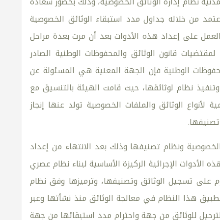
ية نظام إدارة الوثائق الخصوصية، وذلك بحضور سعادة
عتمد من خلاله جداول مدد استبقاء الوثائق الخصوصية
العمل على إعداد هذه الأدوات بعد أن مرت بعدة مراحل
لمقتضيات قانون الوثائق والمحفوظات الوطنية الصادر
رجوع إلى المادة 18من قانون الوثائق والمحفوظات الوطنية فإن الجهة المعنية هي المسئولة عن
تنفيذ نظام لوثائقها، حيث قامت الهيئة بالتنسيق مع
ة لأنواع الوثائق والملفات الخصوصية تولد عنها إنجاز
تصنيفها.
ق الخصوصية ونظام تصنيفها وذلك بعد الانتهاء من إعداد
 الأدوات الإجرائية الركيزة الأساسية لبناء نظام عصري
م على تسجيل الوثائق وتصنيفها، وترميزها وفق نظام
تطبيق هذا النظام في معالجة الوثائق منذ نشأتها وعبر
لترحيل للوثائق من جهة واحترام مدد استبقائها من جهة