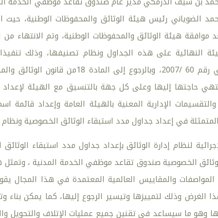
د بن سيف الدرمكي مدير عام صندوق تقاعد موظفي الخدمة المدن
حمد الضوياني رئيس هيئة الوثائق والمحفوظات الوطنية، حيث ا
 موافقة هيئة الوثائق والمحفوظات الوطنية، وتم الانتهاء من 
يئة النهائية على هذه الجداول ونظام تصنيفها، وذلك تنفيذا 
بالمرسوم السلطاني رقم 60 /2007، وبال
تهي حاجتها إليها وعلى كل جهة بالتنسيق مع الهيئة لإعداد و
التقسيمات الإدارية المعنية بالهيئة العامة وإعداد قائمة اسمي
والمتمثلة في إعداد جداول مدد استبقاء الوثائق الخصوصية ونظام 
إجرائية لنظام إدارة الوثائق بإعداد جداول مدد استبقاء الوثائ
لوثائق الخصوصية صندوق تقاعد موظفي الخدمة المدنية ، وتمثل هذه
لمواصفات والمقاييس العالمية المعتمدة في هذا المجال يقو
ا الغرض وذلك لتمييزها وتيسير الرجوع إليها، كما يمكن بناء و
بها وهو ما سيساعد في تقنين جميع عمليات الإتلاف والتحويل وا