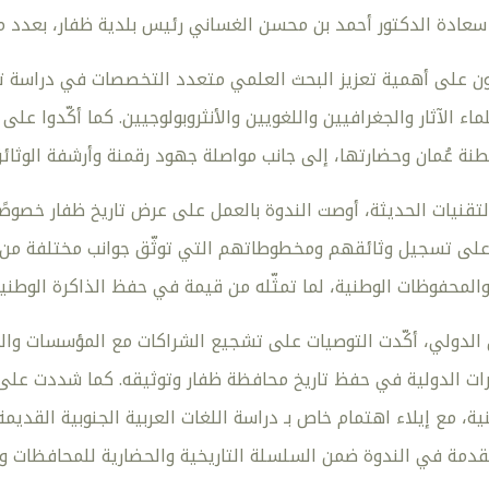
 سعادة الدكتور أحمد بن محسن الغساني رئيس بلدية ظفار، بعدد من
ن على أهمية تعزيز البحث العلمي متعدد التخصصات في دراسة تا
ء الآثار والجغرافيين واللغويين والأنثروبولوجيين. كما أكّدوا على
طنة عُمان وحضارتها، إلى جانب مواصلة جهود رقمنة وأرشفة الوثائ
قنيات الحديثة، أوصت الندوة بالعمل على عرض تاريخ ظفار خصوصًا، و
لى تسجيل وثائقهم ومخطوطاتهم التي توثّق جوانب مختلفة من تا
المحفوظات الوطنية، لما تمثّله من قيمة في حفظ الذاكرة الوطنية
الدولي، أكّدت التوصيات على تشجيع الشراكات مع المؤسسات والم
رات الدولية في حفظ تاريخ محافظة ظفار وتوثيقه. كما شددت على
نية، مع إيلاء اهتمام خاص بـ دراسة اللغات العربية الجنوبية القدي
قدمة في الندوة ضمن السلسلة التاريخية والحضارية للمحافظات وال