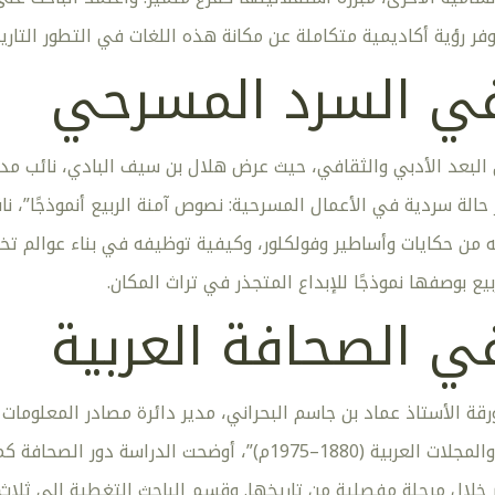
فر رؤية أكاديمية متكاملة عن مكانة هذه اللغات في التطور التار
ي السرد المسرحي
البعد الأدبي والثقافي، حيث عرض هلال بن سيف البادي، نائب مدير
 حالة سردية في الأعمال المسرحية: نصوص آمنة الربيع أنموذجًا”،
 من حكايات وأساطير وفولكلور، وكيفية توظيفه في بناء عوالم تخيي
ع بوصفها نموذجًا للإبداع المتجذر في تراث المكان.
ي الصحافة العربية
ة الأستاذ عماد بن جاسم البحراني، مدير دائرة مصادر المعلومات الح
ظفار في الصحافة والمجلات العربية (1880–1975م)”، أوض
خلال مرحلة مفصلية من تاريخها. وقسم الباحث التغطية إلى ثلاث مر