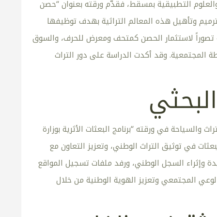
والعلوم التطبيقية بمسقط، فقدّم ورقته بعنوان “حصن
رميم وتأهيل هذه المعالم التراثية بهدف توظيفها
لاستدامة المعمارية ويرتبط برؤية عُمان 2040. وطرحت الورقة تصوراً لاستثمار الحصن كمتحف ومعرض للحرف، والسوق
 المجتمعية. وقد أكدت الدراسة على دور التراث
البحثي
اث والسياحة في ورقته “برنامج البعثات الأثرية بوزارة
بعثات في توثيق التراث الوطني، وتعزيز التعاون مع
ة وإثراء السجل الوطني، ورفد ملفات تسجيل المواقع
الوعي المجتمعي وتعزيز الهوية الوطنية من خلال