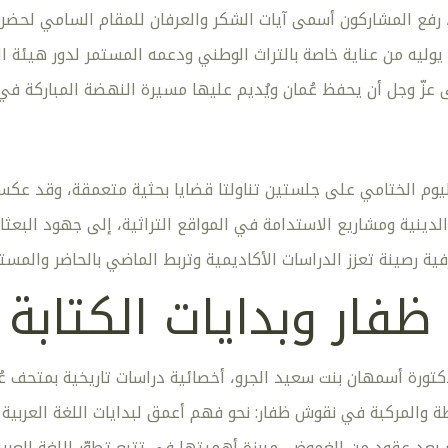
 رفع المشاركون أسمى آيات الشكر والعرفان للمقام السامي لحضر
ا يوليه من عناية خاصة بالتراث الوطني ودعمه المستمر لدور هيئة ا
ى عزّ وجل أن يحفظ عُمان ويُديم عليها مسيرة النهضة المباركة في
يوم الختامي على جلستين تناولتا قضايا بحثية متعمقة، وقد عكست 
الدينية ومشاريع الاستدامة في المواقع التراثية، إلى جهود البعث
ة رصينة تعزز الدراسات الأكاديمية وتربط الماضي بالحاضر والمست
فار وبدايات الكتابة ا
كتورة أسمهان بنت سعيد الجرو، أخصائية دراسات تاريخية بمتحف عُما
 والمركبة في نقوش ظفار: نحو فهم أعمق لبدايات اللغة العربية ا
بعد عقود من الغموض، مبرزة أهميتها في تتبع تطوّر اللغة العربي