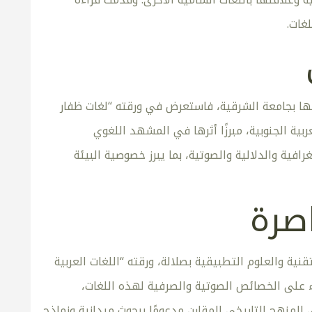
غات.
ابها بجامعة الشرقية، فاستعرض في ورقته “لغات ظفار
ربية الجنوبية، مبرزًا أثرها في المشهد اللغوي
رافية والدلالية والصوتية، بما يبرز خصوصية البيئة
اصرة
قنية والعلوم التطبيقية بصلالة، ورقته “اللغات العربية
ء على الخصائص الصوتية والصرفية لهذه اللغات،
 المنهج التاريخي المقارن مدعومًا ببحوث ميدانية ونماذج