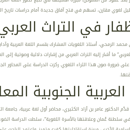
يل لغوي مقارن، تسهم في فتح آفاق جديدة أمام دراسات تاريخ الل
فار في التراث العربي
ن محمد الرمحي، أستاذ اللغويات المشارك بقسم اللغة العربية وآد
ربي” ما أشار إليه التراث العربي من إشارات دلالية وصوتية إلى الع
 على ضرورة صون هذا الثراء اللغوي. ركزت الدراسة على المحاور الجغ
تها.
العربية الجنوبية المع
ّم الدكتور عامر بن أزاد الكثيري، محاضر أول لغة عربية، جامعة الت
 في سلطنة عُمان وعلاقتها بالأسرة اللغوية”، سلطت الدراسة الضو
السامية الأخرى، مبرزة استقلاليتها كفرع متميز. واعتمد الباحث على