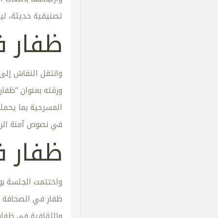
تصنيفية حديثة، ليو
ظفار ف
وانتقل النقاش إلى 
ورقته بعنوان “ظفار
المسرحية بما يحمله
في نصوص آمنة الربي
ظفار ف
واختتمت الجلسة بورق
والثقافية في ظفار 