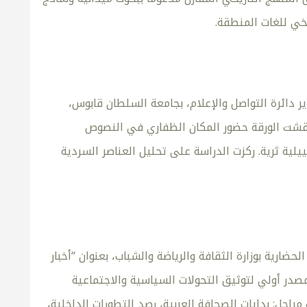
يخي للغات المنطقة.
 دائرة التواصل والإعلام، بجامعة السلطان قابوس،
 ناقشت الورقة حضور المكان الظفاري في النصوص
لية ثرية. ركزت الدراسة على تحليل العناصر السردية
ضارية بوزارة الثقافة والرياضة والشباب، بعنوان “أخبار
حت الدراسة دور الصحافة كمصدر أولي لتوثيق التحولات السياسية والاجتماعية
احل: بدايات الصحافة العربية، رصد التطورات الداخلية،