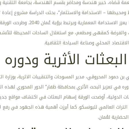
 طعمة قضاه، خبير هندسة ومحاضر بقسم الهندسة، بجامعة التقنية 
ومحيطها – الاستدامة والاستثمار”، بحثت الدراسة مشروع إعادة ت
سياحياً وثقافياً، بما يعزز ا
، والفرضة كمقهى ومطعم، مع استغلال الساحات المحيطة للأنشطة
لاقتصاد المحلي وصناعة السياحة الثقافية.
البعثات الأثرية ودوره 
 بن حمود المحروقي، مدير المسوحات والتنقيبات الاثرية، بوزارة التر
وره في تعزيز البحث الأثري بمحافظة ظفار” الدور المحوري لهذه ال
ت الدولية، أوضحت الورقة إسهام البعثات في اكتشاف مواقع جديد
 التراث العالمي لليونسكو. كما أبرزت أهمية هذه الجهود في رفع 
حضارية لعُمان.