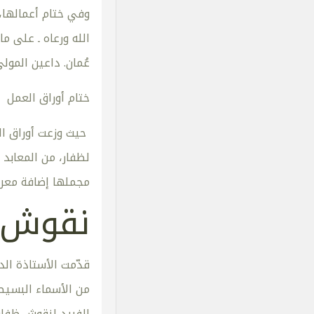
وفي ختام أعمالها،
الله ورعاه ـ على م
عُمان. داعين المول
ختام أوراق العمل
حيث وزعت أوراق ال
لظفار، من المعابد 
مجملها إضافة معرفي
نقوش ظ
قدّمت الأستاذة الد
من الأسماء البسيطة
الفريد لنقوش ظفار 