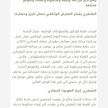
يضم
اكثر من 300 وثيقة ومخطوط وعملات وطوابع
مختلفة
الشنفري يفتتح المعرض الوثائقي (عمان تاريخ وحضارة)
افتتحت هيئة الوثائق والمحفوظات الوطنية بمركز البلدية
الترفيهي بقاعة عمان مساء اليوم المعرض الوثائقي عمان تاريخ
وحضارة وذلك ضمن فعاليات مهرجان صلالة السياحي 2015م
تحت رعاية سعادة الشيخ سالم بن عوفيت بن عبدالله الشنفري
رئيس بلدية ظفار وحضور سعادة الدكتور حمد بن محمد الضوياني
رئيس الهيئة وعدد من أصحاب السعادة والمسؤولين ، والذي
يستمر الى 2 من اغسطس المقبل. حيث يزخر المعرض بأكثر من
300 وثيقة ومخطوط الى جانب عدد العملات والطوابع النادرة
ويأتي اقامت المعرض توثيق لتاريخ وحضارة السلطنة في مختلف
الحقب الزمنية فهي تمثل موروث حضاري عظيم وهي موضع فخر
واعتزاز لكل من ينتمي الى ارض هذا الوطن الغالي.
الشنفري: إبراز الموروث الحضاري
اكد سعادة الشيخ سالم بن عوفيت الشنفري رئيس بلدية ظفار
على أهمية هذا المعرض والذي يهدف الى إرساء منظومة حديثة