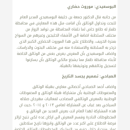
البوسعيدي: موروث حضاري
من جانبه قال الدكتور جمعة بن خليفة البوسعيدي المدير العام
للبحث وتداول الوثائق بأن اقامت مثل هذه المعارض في محافظة
ظفار له طابع خاص لما تلقاه المحافظة من توافد الزوار من
مختلف السلطنة اضافة الى الأشقاء الخليجين وغيرهم من السواح
بفترة الخريف، والاطلاع على هذا الموروث الحضاري الكبير الذي
تزخر به السلطنة والاستفادة منه في مختلف البحوث والدراسات،
واضاف البوسعيدي بأن المعرض يعرض بعض من الوثائق الخاصة
لأبناء محافظة ظفار مما يشجع مالكي الوثائق بأن يسارعوا
لتسجيل وثائقهم وتوثيقها بالهيئة.
الصباحي: تصميم يجسد التاريخ
واضاف أحمد الصباحي أخصائي معارض بهيئة الوثائق
والمحفوظات الوطنية بأن متشاركة هيئة الوثائق و المحفوظات
الوطنية بالمعرض الوثائقي المصاحب لفعاليات مهرجان صلاله
السياحي بعد غياب عن المشاركة لعامي ٢٠١٣ و ٢٠١٤ ،حيث ان
هذه المشاركة لهذا العام اتت بعرض العديد من الوثائق و
المخطوطات النادرة وقسم المعرض الى اركان عده لكي تتيح لزائر
فرصة الاطلاع على اكبر عدد من الوثائق وابرزها تاريخ سلاطين
عمان وزنجبار خلال حقبه من الزما ركن المخطوطات الوثائق الخاصة