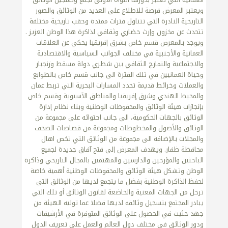
ويعتبر المعرض فرصة للاطلاع على العديد من الوثائق والصور
التاريخية النادرة التي تتناول فترات ممتدة وحقب تاريخية مختلفة
تتحدث عن مخزون وإرث حضاري وثقافي لذاكرة هذا الوطن العزيز .
ويوجد بالمعرض قسم خاص بشرق إفريقيا يحكي عن العلاقات
العمانية والأجنبية في مختلف الجوانب السياسية والاقتصادية
والاجتماعية والتمازج الثقافي بين شطري دولة مسقط وزنجبار
وحياة العمانيين في تلك الفترة الى جانب قسم خاص بالطوابع
والعملات وخرائط قديمة تحدد المسارات البحرية التي تربط عمان
والمحيط الهندي وشرق إفريقيا والمناطق الآسيوية وقسم خاص
بإنجازات هيئة الوثائق والمحفوظات الوطنية وبناء نظام إدارة
الوثائق بالجهات الحكومية، الى جانب احتوائه على مجموعة من
الوثائق والأصول والمخطوطات ومجموعة من قصاصات الصحف
والمجلات بالإضافة الى مجموعة من الوثائق التي تخص اهال
محافظة ظفار. ويهدف المعرض إلى فتح آفاق جديدة لجميع
الباحثين والمؤرخين والدارسين والمهتمين بالمجال التاريخي وذاكرة
الوطن وتشكل هيئة الوثائق والمحفوظات الوطنية أهمية خاصة
لحفظ الذاكرة الوطنية بفضل ما يتجمع لديها من الوثائق التي
ترحل من الجهات المعنية والخاضعة لقانون الوثائق أو تلك التي
يبادر المجتمع بتسجيل وثائقه لديها فضلا عما توليه الهيئة من
جهد حثيث في الحصول على الوثائق المتوفرة في الأرشيفات
ودور الوثائق في مختلف دول العالم والعمل على تعريف الدول