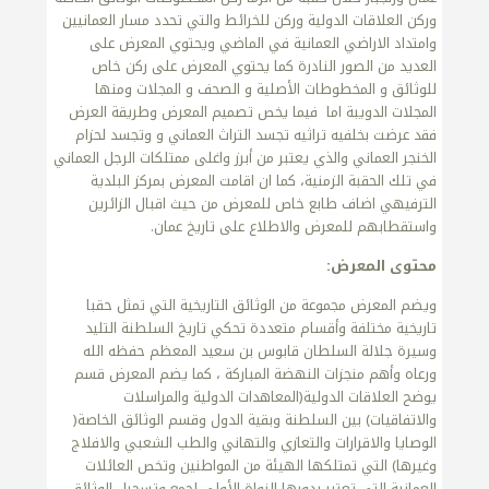
وركن العلاقات الدولية وركن للخرائط والتي تحدد مسار العمانيين
وامتداد الاراضي العمانية في الماضي ويحتوي المعرض على
العديد من الصور النادرة كما يحتوي المعرض على ركن خاص
للوثائق و المخطوطات الأصلية و الصحف و المجلات ومنها
المجلات الدويبة اما فيما يخص تصميم المعرض وطريقة العرض
فقد عرضت بخلفيه تراثيه تجسد التراث العماني و وتجسد لحزام
الخنجر العماني والذي يعتبر من أبرز واغلى ممتلكات الرجل العماني
في تلك الحقبة الزمنية، كما ان اقامت المعرض بمركز البلدية
الترفيهي اضاف طابع خاص للمعرض من حيث اقبال الزائرين
واستقطابهم للمعرض والاطلاع على تاريخ عمان.
محتوى المعرض:
ويضم المعرض مجموعة من الوثائق التاريخية التي تمثل حقبا
تاريخية مختلفة وأقسام متعددة تحكي تاريخ السلطنة التليد
وسيرة جلالة السلطان قابوس بن سعيد المعظم حفظه الله
ورعاه وأهم منجزات النهضة المباركة ، كما يضم المعرض قسم
يوضح العلاقات الدولية(المعاهدات الدولية والمراسلات
والاتفاقيات) بين السلطنة وبقية الدول وقسم الوثائق الخاصة(
الوصايا والاقرارات والتعازي والتهاني والطب الشعبي والافلاج
وغيرها) التي تمتلكها الهيئة من المواطنين وتخص العائلات
العمانية التي تعتبر بدورها النواة الأولى لجمع وتسجيل الوثائق