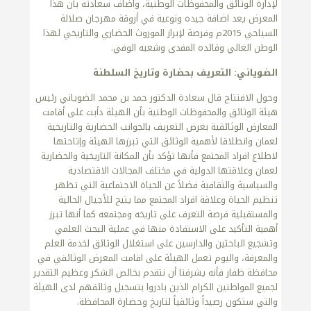
لإدارة الوثائق والمحفوظات الوطنية، واضاف سعادته بأن هذا
المعرض يعد اضافة جيده ونوعية في أروقة مهرجان صلالة
السياحي 2015م وفرصة لإبراز الموروث الحضاري والتاريخي لهذا
الوطن الغالي وقائده المفدى وشعبه الوفي.
الضوياني: التعريف بحضارة وتاريخ السلطنة
وحول الافتتاح قال سعادة الدكتور حمد بن محمد الضوياني رئيس
هيئة الوثائق والمحفوظات الوطنية بأن الهيئة دأبت على أقامت
المعارض الوثائقية بغرض التعريف بالجوانب الحضارية والتاريخية
لعمان وانطلاقا لأهمية الوثائق التي تبرزها الهيئة وإتاحتها
لاطلاع افراد المجتمع فأنها تؤكد بأن المكانة التاريخية والحضارية
لعمان وعلاقتها الدولية في مختلف المجالات الاقتصادية
والسياسية والثقافية فضلاً عن الحياة الاجتماعية التي تظهر
تنظيم الحياة وعلاقة افراد المجتمع مما يتيح للأجيال الحالية
والمستقبلية فرصة التعرف على تاريخه ومجتمعه كما أنها تبرز
أهمية التأكيد على الاستفادة منها في عملية البحث العلمي
وتشجيع الباحثين والدارسين على استغلال الوثائق لخدمة العلم
والمعرفة، واليوم تعمل الهيئة على اقامت المعرض الوثائقي في
محافظة ظفار فأنه يشرفنا أن نتقدم بخالص الشكر وعظيم التقدير
لجميع المواطنين الكرام الذين بادروا بتسجيل وثائقهم لدى الهيئة
والتي ستكون رصيداً وثائقياً لتاريخ وحضارة المحافظة.