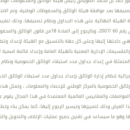
ور حمد بن محمد الضوياني رئيس هيئة الوثائق والمحفوظات الوطني
نيفها بعد موافقة هيئة الوثائق والمحفوظات الوطنية، وتم الانت
ة الهيئة النهائية على هذه الجداول ونظام تصنيفها، وذلك تنفيذا
بالمرسوم السلطاني رقم 60 /2007، وبالرجوع إ
تهي حاجتها إليها وعلى كل جهة بالتنسيق مع الهيئة لإعداد وتنف
لتقسيمات الإدارية المعنية بالهيئة العامة وإعداد قائمة اسمية لأ
والمتمثلة في إعداد جداول مدد استبقاء الوثائق الخصوصية ونظام 
جرائية لنظام إدارة الوثائق بإعداد جداول مدد استبقاء الوثائق ا
وثائق الخصوصية بالمركز الوطني للإحصاء والمعلومات ، وتمثل هذه ا
مواصفات والمقاييس العالمية المعتمدة في هذا المجال يقوم ع
 الغرض وذلك لتمييزها وتيسير الرجوع إليها، كما يمكن بناء وتط
بها وهو ما سيساعد في تقنين جميع عمليات الإتلاف والتحويل وال