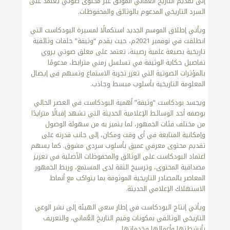
إلى تقديم التاريخ العُماني الموثق عبر محتوى صوتي يعتمد على
السرد التاريخي المدعوم بالوثائق والمحفوظات.
ويأتي إطلاق الموسم الجديد استكمالًا لمسيرة البودكاست التي
انطلقت في نوفمبر 2021م، حيث يقدم “وثيقة” حلقات وثائقية
تاريخية بصيغة علمية رصينة، تعتمد على معلق صوتي يروي
تفاصيل حكاية الوثيقة في تسلسل زمني مترابط، مدعومًا
بالمؤثرات الصوتية التي تعزز تجربة الاستماع وتسهم في إيصال
المعلومة التاريخية بأسلوب مبسط وجاذب.
ويجسد بودكاست “وثيقة” أهمية البودكاست في العصر الحالي
بوصفه أحد الوسائط الإعلامية الحديثة التي تشهد إقبالًا متزايدًا
من مختلف فئات الجمهور، لما يتميز به من سهولة الوصول
وإمكانية المتابعة في أي وقت ومكان، إلى جانب قدرته على
تقديم محتوى معرفي عميق بأسلوب سردي مشوق. كما يسهم
اعتماد البودكاست على الوثائق والمحفوظات الأصلية في تعزيز
مصداقية المحتوى، وترسيخ الثقة لدى المستمع، وربط الجمهور
المعاصر بالمصادر التاريخية الموثوقة بما يتواكب مع أنماط
الاستهلاك الإعلامي الحديثة.
ويأتي إنتاج البودكاست في إطار سعي الهيئة إلى نشر الوعي
التاريخي الوثائقي بمكونات وقيم التاريخ العُماني، والتعريف
بأنشطتها وأعمالها وخدماتها.