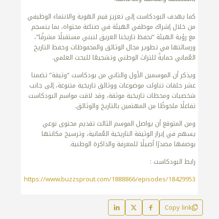
كما يهدف البودكاست إلى تعزيز قيم الهوية والانتماء الوظيفي
من خلال إشراك موظفي الهيئة في صناعة محتواه، بما ينسجم
مع رؤية الهيئة “نحفظ تاريخنا العريق لنبني مستقبلًا مشرقًا”،
ورسالتها في تطوير مجال الوثائق والمحفوظات وحفظ التاريخ
العُماني حمايةً للتراث الوطني وتشجيعًا للبحث العلمي.
ويذكر أن الموسمين الأول والثاني من بودكاست “وثيقة” تضمنا
عشر حلقات تناولت موضوعات ووثائق تاريخية متنوعة، إلى جانب
شخصيات ومحطات تاريخية موثقة، وقد لاقت مواسم البودكاست
تفاعلًا ملحوظًا من المهتمين بالتاريخ والوثائق.
ومن المتوقع أن يواصل الموسم الثالث تقديم محتوى نوعي
يسهم في إبراز الوثيقة التاريخية العُمانية، وترسيخ مكانتها
بوصفها مصدرًا أصيلًا للمعرفة والذاكرة الوطنية.
رابط البودكاست :
https://www.buzzsprout.com/1888866/episodes/18429953
Copy link