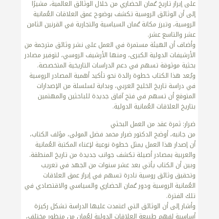
على إبراز تاريخ عُمان الحضاري من خلال الوثائق العالمية، مشيرًا
إلى أن الوثائق الروسية تكشف بوضوح عمق العلاقات العُمانية
الروسية، وتبرز مكانة عُمان السياسية والتجارية في القرنين الثامن
عشر والتاسع عشر.
وأضاف أن الهيئة مستمرة في العمل على نشر وثائق مترجمة من
الأرشيفات الدولية الكبرى، ومنها الأرشيف الروسي، لتوفير مصادر
بحثية موثوقة تسهم في دعم الدراسات التاريخية المتخصصة.
ويُعد هذا الكتاب خطوة رائدة نحو تأكيد أهمية المصادر الروسية
في دراسة تاريخ الخليج العربي، وبداية لسلسلة من الإصدارات
المتوقع أن تسهم في فتح آفاق جديدة للباحثين والمهتمين
بتاريخ العلاقات العُمانية الدولية.
ضرار: ثمرة عقد من العمل البحثي
من جانبه، أوضح الدكتور ضرار محمد فضل المولى، مؤلف الكتاب،
أن إصدار هذا العمل يمثل خطوة نوعية لإغناء المكتبة العُمانية
والعربية بمصادر أصيلة تكشف جوانب جديدة من تاريخ المنطقة.
وبين أن الكتاب يأتي بعد عشر سنوات من الجهد في تعريب
وتحقيق وثائق روسية نادرة تسهم في إبراز عمق العلاقات
العُمانية الروسية ودور عُمان الحضاري والسياسي والاقتصادي في
تلك الفترة.
وأشار إلى أن الوثائق التي اعتمدت عليها الدراسة تشكل ركيزة
أساسية لفهم طبيعة العلاقات الدولية لعُمان من منظور مختلف،