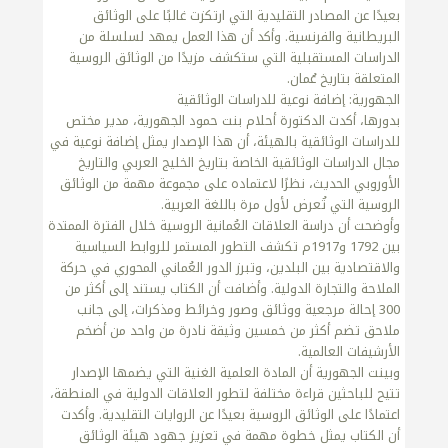
بعيدًا عن المصادر التقليدية التي ارتكزت غالبًا على الوثائق
البريطانية والفرنسية. وأكد أن هذا العمل يمهد لسلسلة من
الدراسات المستقبلية التي ستكشف مزيدًا من الوثائق الروسية
المتعلقة بتاريخ عُمان.
الجهورية: إضافة نوعية للدراسات الوثائقية
بدورها، أكدت الدكتورة أحلام بنت حمود الجهورية، مدير مختص
للدراسات الوثائقية بالهيئة، أن هذا الإصدار يمثل إضافة نوعية في
مجال الدراسات الوثائقية الخاصة بتاريخ الخليج العربي والتاريخ
الأوروبي الحديث، نظرًا لاعتماده على مجموعة مهمة من الوثائق
الروسية التي تُعرض لأول مرة باللغة العربية.
وأوضحت أن دراسة العلاقات العُمانية الروسية خلال الفترة الممتدة
بين 1792 و1917م تكشف التطور المستمر للروابط السياسية
والاقتصادية بين البلدين، وتبرز الدور العُماني المحوري في حركة
الملاحة والتجارة الدولية. وأضافت أن الكتاب يستند إلى أكثر من
300 إحالة مرجعية ووثائق وصور وخرائط ومذكرات، إلى جانب
ملاحق تضم أكثر من خمسين وثيقة نادرة من واحد من أضخم
الأرشيفات العالمية.
وبينت الجهورية أن المادة العلمية الغنية التي يضمها الإصدار
تتيح للباحثين قراءة مختلفة لتطور العلاقات الدولية في المنطقة،
اعتمادًا على الوثائق الروسية بعيدًا عن الروايات التقليدية. وأكدت
أن الكتاب يمثل خطوة مهمة في تعزيز جهود هيئة الوثائق