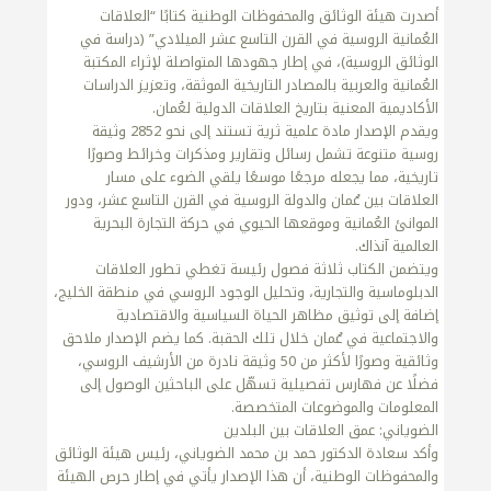
أصدرت هيئة الوثائق والمحفوظات الوطنية كتابًا “العلاقات
العُمانية الروسية في القرن التاسع عشر الميلادي” (دراسة في
الوثائق الروسية)، في إطار جهودها المتواصلة لإثراء المكتبة
العُمانية والعربية بالمصادر التاريخية الموثقة، وتعزيز الدراسات
الأكاديمية المعنية بتاريخ العلاقات الدولية لعُمان.
ويقدم الإصدار مادة علمية ثرية تستند إلى نحو 2852 وثيقة
روسية متنوعة تشمل رسائل وتقارير ومذكرات وخرائط وصورًا
تاريخية، مما يجعله مرجعًا موسعًا يلقي الضوء على مسار
العلاقات بين عُمان والدولة الروسية في القرن التاسع عشر، ودور
الموانئ العُمانية وموقعها الحيوي في حركة التجارة البحرية
العالمية آنذاك.
ويتضمن الكتاب ثلاثة فصول رئيسة تغطي تطور العلاقات
الدبلوماسية والتجارية، وتحليل الوجود الروسي في منطقة الخليج،
إضافة إلى توثيق مظاهر الحياة السياسية والاقتصادية
والاجتماعية في عُمان خلال تلك الحقبة. كما يضم الإصدار ملاحق
وثائقية وصورًا لأكثر من 50 وثيقة نادرة من الأرشيف الروسي،
فضلًا عن فهارس تفصيلية تسهّل على الباحثين الوصول إلى
المعلومات والموضوعات المتخصصة.
الضوياني: عمق العلاقات بين البلدين
وأكد سعادة الدكتور حمد بن محمد الضوياني، رئيس هيئة الوثائق
والمحفوظات الوطنية، أن هذا الإصدار يأتي في إطار حرص الهيئة