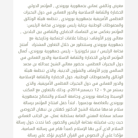
معرض وثائقي عماني بجمهورية بوروندي , المؤتمر الدولي الحضارة والثقافة الاسلامية والدور العماني في دول البحيرات العظمى الأفريقية بجمهورية بوروندي , تنظمه هيئة الوثائق والمحفوظات الوطنية برعاية رئيس بوروندي فخامة الرئيس: المؤتمر يعكس مدى التماسك الحضاري والثقافي بين البلدين. , معالي وزير الأوقاف: تربطنا علاقات اجتماعية وتاريخية مع جمهورية بوروندي وستتطور من خلال التعاون المشترك أفتتح فخامة الرئيس / بيير نكرونزيزا – رئيس جمهورية بوروندي، أعمال المؤتمر الدولي الحضارة والثقافة الاسلامية والدور العماني في دول البحيرات العظمى، بحضور معالي الشيخ عبدالله بن محمد السالمي وزير الأوقاف والشؤون الدينية، والذي تنظمة هيئة الوثائق والمحفوظات الوطنية، حول الحضارة والثقافة الإسلامية والدور العماني في دول البحيرات العظمى الأفريقية، والذي يستمر من 9 – 12 ديسمبر 2014م، وذلك بالتعاون مع المكتب الوسيط وجامعة بوروندي وجامعة السلام والتصالح بجمهورية بوروندي بالعاصمة بوجمبورا . ابتدأ حفل افتتاح المؤتمر برسالة سلام قدمها فضيلة الشيخ الدكتور كهلان بن نبهان الخروصي مساعد سماحة المفتي العامة بسلطنة عمان، من الجانب العماني حيث رحب فضيلته بفخامة الرئيس والحضور، كما تحدث حول رسالة السلام الذي أتى بها الإسلام كمبدأ هام في رسالته السامية، مؤكدا على أن النصوص في القرآن الكريم تؤكد على رسالة السلام التي بنت عليها الحضارة الاسلامية في دول البحيرات العظمى الأفريقية، كما أكد فضيلته في رسالته أن الدين الإسلامي يحقق السلام حتى مع التنوع الحياة واختلاف الثقافات، فالعمانيون الذين وصلوا إلى هذه الدول امتزجوا مع التنوع الموجود دون أن يثيروا أي عنصرية ، فذلك ما دعا إليه الإسلام الذي يؤكد على أن البشر خلقوا سواسية. ومن جهة الجانب البوروندي تحدث البطريرك ايفاريست نجوياجوي برسالة سلام أكد فيها على التعاون بين الأديان في بوروندي والأنشطة المشتركة التي يعملون بها فيما بينهم، كما أكد أن العيش سويا مع المسلمين وبسلام، وتمنى للمؤتمر النجاح والتوفيق. وقدم سعادة سعيد جمعة محافظ العاصمة بوجمبورا، كلمة ترحيب للمؤتمر، رحب فيها بفخامة الرئيس والوفد العماني وجميع الحضور، كما أكد في كلمته بنفذ الطائفية والتفرقة في جمهورية بوروندي، داعيا بكل التوفيق لهذا المؤتمر. وجاءت كلمة هيئة الوثائق والمحفوظات الوطنية والتي ألقها سعادة الدكتور حمد بن محمد الضوياني رئيس هيئة الوثائق والمحفوظات الوطنية، حيث قال فيها ” إنه لمن دواعي سرورنا أن نرحب بكم أجمل ترحيب ونحييكم تحية طيبة في هذا الحفل البهيج وفي هذا البلد الطيب والشعب الكريم في جمهورية بوروندي الصديقة ونتشرف في هذا اليوم بحضور فخامتكم ورعايتكم الكريمة بافتتاح المؤتمر الدولي الثالث ” الحضارة والثقافة الإسلامية والدور العماني في دول البحيرات العظمى الأفريقية ” الذي ينظم من قبل هيئة الوثائق والمحفوظات الوطنية بسلطنة عُمان وبالتعاون مع المكتب الوسيط وجامعة بوروندي وجامعة السلام والتصالح مما يتوجب لازاماً علينا الإشادة بالجهود الحثيثة والأعمال الجليلة التي بذلت في سبيل الإعداد والتحضير لأعمال هذا المؤتمر الذي حظى بـمتابعة وإشراف وإهتمام من فخامتـكم الكريم ومن حكومتـكم الموقرة سـعياً نحـو تحقيق الأهداف المرجوة والغايات المنشودة لما لهذا المؤتمر من أهمية تاريخية وحضارية وإجتماعية وثقافية تبرزها البحوث والدراسات التي تظهر من موضوعاتها وشائج القربى بين العمانيين وأهلهم وإخوانهم في شرق إفريقيا ودول البحيرات العظمى فكان إرتباطاً وثيقاً منذ أقدم العصور بدء بالنشاط والتبادل التجاري والهجرات الفردية والجماعية إلى المنطقة بصفة دائمة وقد تعزز الوجود العماني بظهور الإسلام وأصبح التعايش نموذجاً للعيش المشترك وتأسيس ثقافة جديدة يسودها الإحترام والسلام بين الجميع في إطار منظور ينطلق من علاقات وطيدة ووشائج أسرية وأخوية مع عمان وقد خلقت هذه الهجرات نتائج أهم عناصرها تقوية مواطن الإستقرار والعمل معاً لتعمير الأرض وإختلاف نمط العيش والسلوك كما أن الهجرات من الأقوام البشرية المختلفة وتنقلاتها عبر القارة الأفريقية مكنت الأقوام البشرية من التكييف مع الطبيعة التي استقرت فيها ووفرت مصادر رزقها وأوجدت التمازج بين الجماعات في العيش سلماً وحرباً فأفريقيا موطناً للحضارات مما أهلها في التواصل مع الجانب الآخر من العالم وقد مهد ذلك في الهجرات العُمانية لساحل شرق إفريقيا ودول البحيرات العظمى قبل ظهور الاسلام وتعمقت الصلات بين عرب عُمان وافريقيا بصفة خـاصة مع ظهور الاســــلام الذي أعطى العلاقات العربية الافريقية بعداً روحياًومادياً بالغ الأثر وارتبطوا بأنفسهم بمصالح مشتركة وامتزاج العرب العُمانيون وغيرهم بعلاقات الاختلاط والمصاهرة ونمت ثقافة جديدة ارتكزت على دخول الاسلام واللغة العربية مما أثر الواقع الاجتماعي والفكري واللغوي في دعم هذه الأدلة التاريخية وساعد الإسلام كثيراً على صهر وتمازج العنصرين العربي والسكان المحليين وأسهمت الظروف الجغرافية من التداخل والتقارب بين الشركاء على التراب الأفريقي لاسيما الموجات الأولى لهجرة التجارة وخدماتها وأوجدت إنفتاحاً قسرياً بسبب الطرق البحرية ومواسم الإبحار مما شجع على الإستقرار وأوجد ظروفاً تاريخية مشتركة وميولاً سياسية إستطاعت أن تشكل نوعاً من التحالف والتنافس والعيش والتعايش وتأكيد الأدوار الإجتماعية وتحديدها وتأصيل أسلوب ونمط العلاقة مع سائر البشر فيما يجمعهم من النظرة الإنسانية لمقتضيات الحياة ومتطلباتها وفق العيش والإنتماء سوياً في وطن يتسع لجميع فئاته وإن مبادئ وتعاليم الإسلام عملت على إقامة قواعد المجتمع البشري على القيم السامية المتمثلة بالعدالة والحرية والمساواة بين جميع أبناء البشر بغض النظر عن دينهم ولونهم وجنسهم وعرقهم وفي ظل ما يشهده العالم من اضطرابات عديدة يجعلنا أحوج ما نكون للعمل على نشر أسباب السلم والعدل وخاصة إحترام الشرائع السماوية مما يسهم هذا المسلك في حفظ ضرورات البشر في أرواحهم وأعراضهم وثقافاتهم واحترام خصوصياتهم الوطنية والقومية وعــدم إنتهاك سيادة بلدانهم واستقرارهم وأمنهم وأن يجعلوا من هذا التنوع في الشرائع والأديان والثقافات والإمكانيات والمهارات البشرية منطقاً للتعاون وحافزاً للتكامل بين حقوق الإنسان وواجباته على مستويات المواطنة يتحقق من خلالها العدل وتصان كرامة الإنسان والعيش الآمن المستقر بين الناس جميعاً أفراداً وجماعات وإنه لمن المناسب الإشادة لما حظى به العُمانيون من إهتمام ورعاية أخوية من أشقائهم البورونديين اتسمت بالتسامح والتواصل والعيش المشترك منذ مئات السنين ومن هنا نؤكد على أهمية العلاقة العُمانية الأفريقية فعُمان ذات ماضي عريق وتاريخ مجيد وحضارة ضاربة في أعماق التاريخ فأصبح لها سمعتها ومكانتها المرموقة على مستوى العالم مما مكن السلطان سعيد إبن سلطان في القرن التاسع عشرفي وضع الأسس الدبلوماسية الحديثة تمثلت في إرساء العلاقات الخارجية وعقد المعاهدات والتمثيل السياسي وإنشاء الوكالات وإرسال السفراء وتبادل الهدايا مع الرؤساء وزعماء العالم وارتباطه بعلاقات متوازنة مع الدول الأوروبية المتنافسة على المنطقة في إطار الاحترام المتبادل وقد وفرت تلك السياسة الأمن والاستقرار وأسهمت في إزدهار الحضارة والنهضة العُمانية لتصل في عهدها الزاهر الميمون بقيادة حضرت صاحب الجلالة السلطان قابوس بن سعيد المعظم لتؤكد المواقف النبيلة والمبادئ السامية الرفيعة لحسن التعامل وثوابت المواقف ومديد المحبة والسلام ونشر الطمأنينة والأمان وإنطلاقاً من تلك المبادئ يأتي اهتمام هيئة الوثائق والمحفوظات الوطنية فـي الإعـداد والـتنظيم لـهذا المؤتمر “الـــحـــضارة والثقافة الإســـلامية في دول البحيرات العظمى” بالتعاون مع المكتب الوسيط وجامعة بوروندي وجامعة السلام والتصالح فكانت بوروندي مركز الإختيار لهذا الحدث الهام بفضل ما حظي به المؤتمر من دعم وإهتمام من فخامتكم ومباركتكم الكريمة والتعاون الإيجابي من أعضاء اللجنة المشتركة والتنسيق الذي صاحب هذا الإعداد مما كان له الأثر الطيب للعمل سوياً إعداداً وتنظيماً وتنسيقاً في جميع مجالات أعمال المؤتمر والمعرض الوثائقي المصاحب له والذي يحكي جانباً مهماً من تاريخ عُمان وحضارتها التليدة ونحن نقيم هذا الحدث إذ نعتز ونفخر بالعلاقة المتنامية والأخوة الصادقة التي تجمعنا وما نشهده اليوم من تلاحم لتناول التاريخ والحضارة في هذا البلد العظيم بأهله الذي يسوده التسامح والمودة والإخاء لندعو الله جلت قدرته أن يمّن على بلدكم بالخير والسلام والأمن والتقدم والإزدهار كما ندعو الله جلت قدرته أن يحقق لعُمان الرفعة والعزة والمجد والرخاء وأن ينعم الله على جلالة السلطان قابوس المعظم دوام الصحة والعافية والعمر المديد. وفي الختام يشرفني أن أتوجه إلى مقام فخامتكم بخالص الشكر وعظيم التقدير على ما حظينا به من الرعاية والإهتمام من قبل شخصكم الكريم وحكومتكم الموقرة وعلى ما لقيناه من تعاونكم الذي ترك في نفوسنا بالغ الأثر في سبيل تحقيق الأهداف والمتطلبات لهذا المؤتمر، والشكر موصول لمعالي الدكتور/ محمـد خلفان روكارا – رئيس مكتب الوسيط على ما بذله من الجهد المتواصل والتنسيق الـدائم والـعمل مع اللـجنة المشتركةفي إعـداد المؤتمر علمياً وتنظيمياً وإدارياً فلهم منا عظيم الشكر والتقدير، وللأساتذة الكرام الذين كان لهم الفضل في إنعقاد هذا المؤتمر بفضل ما قدموه من بحوث ودراسات علمية قيمة في خدمة البحث العلمي والإبداع الفكري. كما يشرفني أن أتوجه بخالص الشكر وعظيم التقدير لمعالي الشيخ الأكرم/ عبدالله بن محمد السالمي الموقر–وزيرالأوقاف والشؤون الدينية والوفد المرافق لمعاليه والذي شرفنا بهذا الحضور ممثلاً للحكومة الموقرة، وتحية خاصة لجميع الموظفين في هيئة الوثائق والمحفوظات الوطنية على العمل الدوؤب والنشاط المتواصل والشكر والتقدير لجميع من شارك وحضر ولكم منا خالص التحية ووافر السلام ” بعدها قدم الدكتور علي بن هلال العبري قصيدة شعرية بهذه المناسبة، تلا ذلك تقديم ورقة عمل المتحدث الرسمي للمؤتمر معالي الدكتور محمد خلفان روكارا الوسيط لجمهورية بوروندي، والذي جاءت بعنوان دور العمانيين في نشر الإسلام والثقافة الإسلامية في دول بحيرات العظمى الأفريقية ، وأبرز ما جاء فيها، الحديث حول ما تشمله منطقة البحيرات العظمى حاليا من دول وهي بوروندي ورواندا وأوغندا والكونغو الديمقراطية وتنزانيا، وهي من أغنى مناطق أفريقيا بالماء ومصادر الثروة، بل هي أغنى مصدر للماء في قارة أفريقيا فهي خزان ماء ضخم وهي منبع نهر النيل وهي الغنية باليورانيوم، والكوبالت، والنحاس، والألماس، والذهب، والأحجار الكريمة، وبها شلالات إنجا (Inga Falls) التي تكفي لسد احتياجات القارة الأفريقية من الطاقة الكهربائية. وبين معالية بأن للعمانيين منــذ القدم دوراً رائــداً في منطقة البحيرات العظمى الأفريقية على كافة المستويات، الديـنية والثقافية والاقتصادية والاجتماعية والحضارية، ومن هذا المنطلق يقوم هذا البحث بدراسة دور العمانيين في نشر الإسلام والثقافة الإسلامية في المنطقة من ناحيتين: الأولى دور الدعـاة العُمانـيين في نشر الإسلام والثقافة الإسلامية، والثانية دور العلماء العُمانيين في نشر الإسلام والثقافة الإسلامية، ودراسة تلك النواحي يكون من خلال بيان أهمية الموقع والقيمة الاقتصادية لمنطقة البحيرات العظمى من خلال تحليل التفاعلات المؤثرة التالية: الناحية الدينية والثقافية، الناحية الاقتصادية والعسـكرية، الناحية الاجتماعية والحضارية. بعد لك جاءت كلمة معالي الشيخ وزير الأوقاف حيث تحدث فيها عن العلاقات العمانية الإفريقية والتي تمتد منذ عصور قديمة، كما أن هذا المؤتمر الحضاري القائم بين السلطنة و وجمهورية بوروندي هو فاتحت خير لتعاون المشترك بين البلدين, و أضاف بان هناك علاقات اجتماعية وتاريخية تربطنا وسوف تتطور أن شاء الله مع جمهورية بوروندي ” بعدها تحدث فخامة رئيس جمهورية بوروندي بكلمة المؤتمر قال فيها : ” نتشرف باستضافة هذا المؤتمر الدولي الذي يقام على أرض جمهورية بوروندي، ويعكس هذا المؤتمر