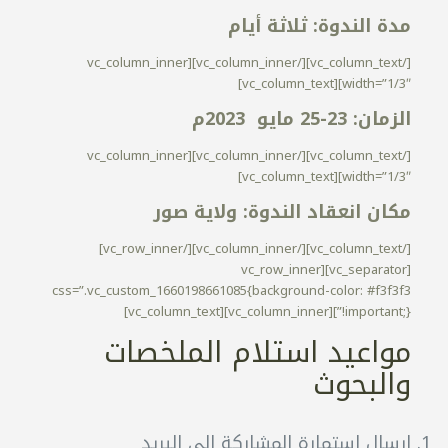
مدة الندوة:
ثلاثة أيام
[/vc_column_text][/vc_column_inner][vc_column_inner
width=”1/3″][vc_column_text]
الزمان:
23-25 مايو 2023م
[/vc_column_text][/vc_column_inner][vc_column_inner
width=”1/3″][vc_column_text]
مكان انعقاد الندوة:
ولاية صور
[/vc_column_text][/vc_column_inner][/vc_row_inner]
[vc_separator][vc_row_inner
css=”.vc_custom_1660198661085{background-color: #f3f3f3
!important;}”][vc_column_inner][vc_column_text]
مواعيد استلام الملخصات
والبحوث
إرسال استمارة المشاركة إلى البريد