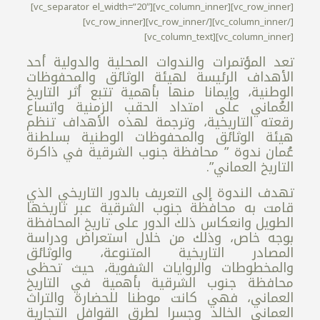
[vc_row_inner][vc_column_inner][vc_separator el_width=”20″]
[/vc_column_inner][/vc_row_inner][vc_row_inner]
[vc_column_inner][vc_column_text]
تعد المؤتمرات والندوات المحلية والدولية أحد
الأهداف الرئيسة لهيئة الوثائق والمحفوظات
الوطنية، وإيمانا منها بأهمية تتبع أثر التاريخ
العُماني على امتداد الحقب الزمنية واتساع
رقعته التاريخية، وترجمة لهذه الأهداف تنظم
هيئة الوثائق والمحفوظات الوطنية بسلطنة
عُمان ندوة ” محافظة جنوب الشرقية في ذاكرة
التاريخ العماني”.
تهدف الندوة إلى التعريف بالدور التاريخي الذي
قامت به محافظة جنوب الشرقية عبر تاريخها
الطويل وانعكاس ذلك الدور على تاريخ المحافظة
بوجه خاص، وذلك من خلال استعراض ودراسة
المصادر التاريخية المتنوعة، والوثائق
والمخطوطات والروايات الشفوية، حيث تحظى
محافظة جنوب الشرقية بأهمية في التاريخ
العماني، فهي كانت موطنا للحضارة والتراث
العماني الخالد وجسرا لطرق القوافل التجارية