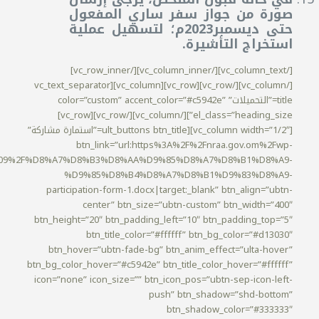
صورة من جواز سفر ساري المفعول
حتى ديسمبر2023م؛ لتسهيل عملية
استخراج التأشيرة.
[/vc_column_text][/vc_column_inner][/vc_row_inner]
[/vc_column][/vc_row][vc_row][vc_column][vc_text_separator
title=”التحميلات” color=”custom” accent_color=”#c5942e”
el_class=”heading_size”][/vc_column][/vc_row][vc_row]
[vc_column width=”1/2″][ult_buttons btn_title=”استمارة مشاركة”
btn_link=”url:https%3A%2F%2Fnraa.gov.om%2Fwp-
%2F09%2F%D8%A7%D8%B3%D8%AA%D9%85%D8%A7%D8%B1%D8%A9-
%D9%85%D8%B4%D8%A7%D8%B1%D9%83%D8%A9-
participation-form-1.docx|target:_blank” btn_align=”ubtn-
center” btn_size=”ubtn-custom” btn_width=”400″
btn_height=”20″ btn_padding_left=”10″ btn_padding_top=”5″
btn_title_color=”#ffffff” btn_bg_color=”#d13030″
btn_hover=”ubtn-fade-bg” btn_anim_effect=”ulta-hover”
btn_bg_color_hover=”#c5942e” btn_title_color_hover=”#ffffff”
icon=”none” icon_size=”” btn_icon_pos=”ubtn-sep-icon-left-
push” btn_shadow=”shd-bottom”
btn_shadow_color=”#333333″