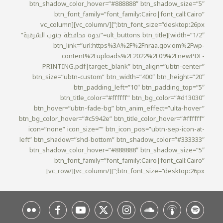
btn_shadow_color_hover=”#888888″ btn_shadow_size=”5″
btn_font_family=”font_family:Cairo|font_call:Cairo”
btn_font_size=”desktop:26px;”][/vc_column][vc_column
width=”1/2″][ult_buttons btn_title=”ندوة محافظة جنوب الشرقية”
btn_link=”url:https%3A%2F%2Fnraa.gov.om%2Fwp-
content%2Fuploads%2F2022%2F09%2FnewPDF-
PRINTING.pdf|target:_blank” btn_align=”ubtn-center”
btn_size=”ubtn-custom” btn_width=”400″ btn_height=”20″
btn_padding_left=”10″ btn_padding_top=”5″
btn_title_color=”#ffffff” btn_bg_color=”#d13030″
btn_hover=”ubtn-fade-bg” btn_anim_effect=”ulta-hover”
btn_bg_color_hover=”#c5942e” btn_title_color_hover=”#ffffff”
icon=”none” icon_size=”” btn_icon_pos=”ubtn-sep-icon-at-
left” btn_shadow=”shd-bottom” btn_shadow_color=”#333333″
btn_shadow_color_hover=”#888888″ btn_shadow_size=”5″
btn_font_family=”font_family:Cairo|font_call:Cairo”
btn_font_size=”desktop:26px;”][/vc_column][/vc_row]