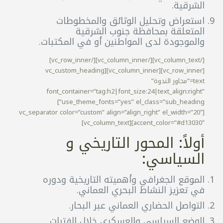
الشرقية.
استعراض وتحليل الوثائق والمخطوطات
المتعلقة بمحافظة جنوب الشرقية
والموجودة لدى المواطنين أو في المكتبات.
[/vc_column_text][/vc_column_inner][/vc_row_inner]
[vc_row_inner][vc_column_inner][vc_custom_heading
text=”محاور الندوة”
font_container=”tag:h2|font_size:24|text_align:right”
use_theme_fonts=”yes” el_class=”sub_heading”]
[vc_separator color=”custom” align=”align_right” el_width=”20″
accent_color=”#d13030″][vc_column_text]
أولاً: المحور التاريخي و
السياسي:
الموقع الجغرافي وأهميته التاريخية ودوره
في تعزيز النشاط البحري العماني.
التواصل الحضاري العماني عبر البحار.
الوضع السياسي والعسكري خلال الفترات