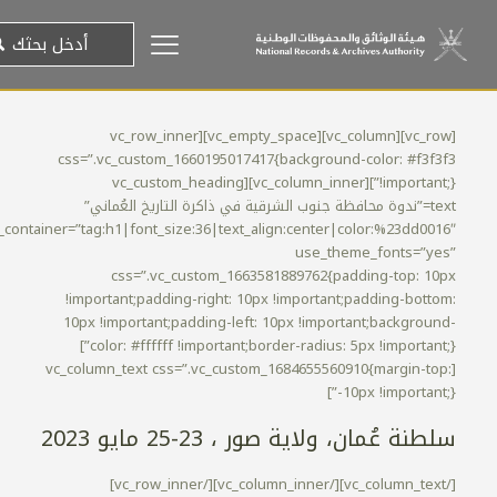
[vc_row][vc_column][vc_empty_space][vc_row_inner
css=”.vc_custom_1660195017417{background-color: #f3f3f3
!important;}”][vc_column_inner][vc_custom_heading
text=”ندوة محافظة جنوب الشرقية في ذاكرة التاريخ العُماني”
_container=”tag:h1|font_size:36|text_align:center|color:%23dd0016″
use_theme_fonts=”yes”
css=”.vc_custom_1663581889762{padding-top: 10px
!important;padding-right: 10px !important;padding-bottom:
10px !important;padding-left: 10px !important;background-
color: #ffffff !important;border-radius: 5px !important;}”]
[vc_column_text css=”.vc_custom_1684655560910{margin-top:
-10px !important;}”]
سلطنة عُمان، ولاية صور ، 23-25 مايو 2023
[/vc_column_text][/vc_column_inner][/vc_row_inner]