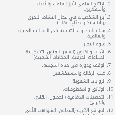
الإنتاج العلمي لأبرز العلماء والأدباء
والمفكرين.
أبرز الشخصيات في مجال النشاط البحري
(ربابنة، تجّار، صنّاع، عمّال).
محافظة جنوب الشرقية في الصحافة العربية
والعالمية.
علوم البحار.
الآداب والفنون (الشعر، الفنون التشكيلية،
الصناعات الحرفية، الحكايات الشعبية).
الوقف ودوره في حياة المجتمع.
كتب الرحّالة والمستكشفين.
الروايات الشفوية.
الوثائق والمخطوطات.
التحصينات الدفاعية (الحصون، القلاع،
والأبراج).
المواقع الأثرية (المدافن، الشواهد، اللُقى