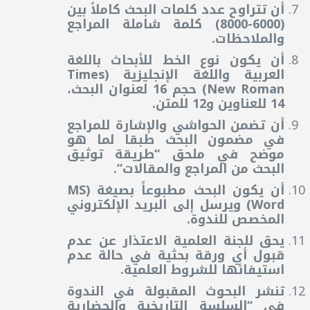
أن تتراوح عدد كلمات البحث كاملاً بين
(6000-8000) كلمة شاملة المراجع
والملاحظات.
أن يكون نوع الخط للأبحاث باللغة
العربية واللغة الإنجليزية (
Times
New Roman
) حجم 16 لعنوان البحث،
14 للعناوين و12 للمتن.
أن تضمن الحواشي والإشارة للمراجع
في مضمون البحث طبقا لما هو
موضح في ملحق “طريقة توثيق
البحث من المراجع والمقالات”.
أن يكون البحث مطبوعاً بصيغة (
MS
Word
) ويرسل إلى البريد الإلكتروني
المخصص للندوة
.
يحق للجنة العلمية الاعتذار عن عدم
قبول أي ورقة بحثية في حالة عدم
استيفائها للشروط العلمية.
تنشر البحوث المقبولة في الندوة
في “السلسة التاريخية والحضارية