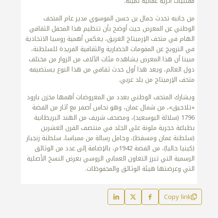
مقتنيات أثرية عمانية ثمينة.
من جانبه تحدث جمال بن حسن الموسوي مدير عام المتحف
الوطني عن المعرض حيث أوضح بأن تنظيم هذا المحفل الثقافي
الهام في متحف الإرميتاج العريق، يعكس أهمية روسيا الاتحادية
في الترويج عن المقومات الحضارية والثقافية الفريدة للسلطنة،
مبينا أن هذا المعرض يشاهده مئات الآلاف من الزوار من مختلف
دول العالم، ويعد هذا أول حدث ثقافي من هذا النوع يستضيفه
متحف الإرميتاج من بلد عربي.
ويشارك المتحف الوطني بعدد من المعروضات أهمها مخزن بارود
«تلاحيق»، من شمال عمان، وهو نحاس أصفر مع آثار من الفضة
1796 (سلالة البوسعيد)، ومصحف شريف من الهند البريطانية
بطباعة حجرية ملونة على الجلد في منتصف القرن العشرين
(سلطنة عمان ومسقط)، وحامل رسالة من ممباسا، سلطنة زنجبار
(كينيا حاليا)، من الفضة 1942م، بالإضافة إلى عدد من الوثائق
الرسمية التي تبرز التعاون العماني الروسي بعرض النسخ الأصلية
التي وعرضتها هيئة الوثائق والمحفوظات.
Copy link