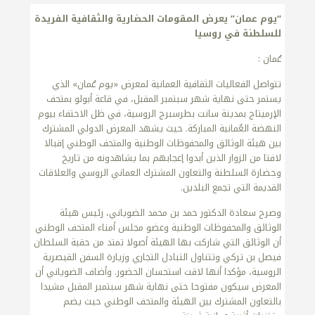
“يوم عمان” يعرض المقومات الحضارية والثقافية الفريدة
للسلطنة في روسيا
عُمان :
تتواصل الفعاليات الثقافية العمانية لمعرض «يوم عُمان» الذي
يستمر حتى نهاية شهر سبتمبر المقبل، في قاعة أبولو بمتحف
الإرميتاج بمدينة سانت بطرسبرج الروسية، في ظل الاحتفاء بيوم
النهضة العُمانية المباركة. حيث يشهد المعرض الدولي المشترك
بين هيئة الوثائق والمحفوظات الوطنية والمتحف الوطني إقبالا
لافتا من الزوار الذين أبدوا إعجابهم بما يشاهدونه من تاريخ
وحضارة السلطنة والتعاون المشترك العماني الروسي والعلاقات
القديمة التي تجمع البلدين.
وصرح سعادة الدكتور حمد بن محمد الضوياني، رئيس هيئة
الوثائق والمحفوظات الوطنية وعضو مجلس أمناء المتحف الوطني
أن الوثائق التي شاركت بها الهيئة أصولا تمتد من حقبة السلطان
فيصل بن تركي وتتناول التبادل التجاري وزيارة السفن القيصرية
الروسية، مؤكدا أنها لاقت استحسان الحضور. وأضاف الضوياني أن
المعرض سيكون مفتوحا حتى نهاية شهر سبتمبر المقبل مشيدا
بالتعاون المشترك بين الهيئة والمتحف الوطني حيث يضم