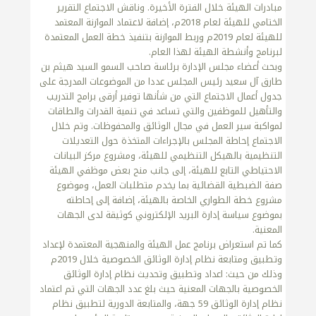
مبادرات الهيئة خلال الفترة الأخيرة. وناقش الاجتماع التقرير
الختامي للهيئة لعام 2018م، إضافة لاعتماد الموازنة المعتمد
للهيئة لعام 2019م وربط الموازنة بتنفيذ خطة العمل المعتمدة
لبرنامج وأنشطة الهيئة لهذا العام.
وبحث أعضاء مجلس الإدارة برئاسة صاحب السمو السيد هيثم بن
طارق آل سعيد رئيس المجلس عددا من الموضوعات المدرجة على
جدول أعمال الاجتماع التي من شأنها توفير أرقى برامج التدريب
والتأهيل للموظفين والتي تساعد في تنمية القدرات والطاقات
لمواكبة سير العمل في مجال الوثائق والمحفوظات. وتم خلال
الاجتماع إحاطة المجلس بالإجراءات المتخذة حول التعديلات
التنظيمية بالهيكل التنظيمي للهيئة، ومشروع مركز البيانات
الاحتياطي التابع للهيئة، إلى جانب منح بعض موظفي الهيئة
صفة الضبطية القضائية بما يخدم متطلبات العمل، وموضوع
مشروع خطة الطواري الخاصة بالهيئة، إضافة إلى إحاطته
بموضوع سياسة إدارة البريد الإلكتروني كوثيقة لدى الجهات
المعنية.
كما تم استعراض برنامج عمل الهيئة والمنهجية المعتمدة لإعداد
وتطبيق ومتابعة نظام إدارة الوثائق الخصوصية خلال 2019م
وذلك من حيث: اعداد وتطبيق وتحديث نظام إدارة الوثائق
الخصوصية بالجهات المعنية حيث بلغ عدد الجهات التي تم اعتماد
نظام إدارة الوثائق 59 جهة، والمتابعة الدورية لتطبيق نظام