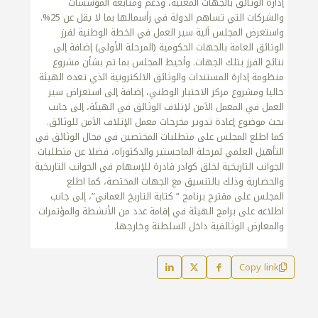
إدارة الوثائق بالجهات المعنية، ودعم ومتابعة المؤسسات
والشركات التي تساهم الدولة في رأسمالها بما لا يقل عن 25%.
واستعرض المجلس اَلية سير العمل في الخطة الوطنية لفرز
الوثائق العامة بالجهات الحكومية (المرحلة الأولى) إضافة إلى
نتائج الفرز بتلك الجهات. وأحيط المجلس بما تم بشأن مشروع
منظومة إدارة المستندات والوثائق الالكترونية الذي تعده الهيئة
حاليا ومشروع مركز الاختبار الوطني، إضافة إلى استعراض سير
العمل في المعمل الاَمن لإتلاف الوثائق في الهيئة، إلى جانب
بحث موضوع إعادة تدوير مخرجات معمل الإتلاف الاَمن للوثائق.
كما اطلع المجلس على متطلبات المختصين في مجال الوثائق في
التأهيل العلمي لمرحلة الماجستير والدكتوراه، فضلا عن متطلبات
الجوانب التاريخية لخلق كوادر قادرة للإسهام في الجوانب التاريخية
والحضارية وذلك بالتنسيق مع الجهات المختصة، كما اطلع
المجلس على مقترح برنامج ” كتابة التاريخ العماني”، إلى جانب
اطلاعه على برامج الهيئة في إقامة عدد من الأنشطة والمؤتمرات
والمعارض الوثائقية داخل السلطنة وخارجها.
Copy link