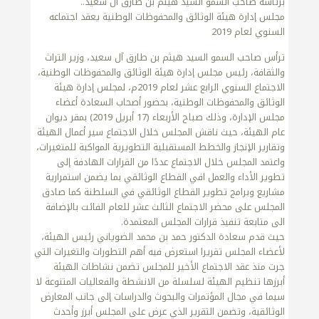
برئاسة صاحب السمو السيد هيثم بن طارق آل سعيد..
مجلس إدارة هيئة الوثائق والمحفوظات الوطنية يعقد اجتماعه
السنوي لعام 2019
ترأس صاحب السمو السيد هيثم بن طارق آل سعيد، وزير التراث
والثقافة، رئيس مجلس إدارة هيئة الوثائق والمحفوظات الوطنية،
الاجتماع السنوي الرابع عشر لعام 2019م، لمجلس إدارة هيئة
الوثائق والمحفوظات الوطنية، بحضور أصحاب السعادة أعضاء
مجلس الإدارة، وذلك صباح الأربعاء (17 أبريل 2019) بمقر ديوان
عام الهيئة، حيث ناقش المجلس خلال الاجتماع سير أعمال الهيئة
وتقارير الإنجاز والخطط المستقبلية التطويرية المواكبة للمتغيرات،
واعتمد المجلس خلال الاجتماع عددًا من القرارات الهادفة إلى
تطوير الأداء والعمل افي القطاع الوثائقي بما يضمن استمرارية
مشاريع وبرامج تطوير القطاع الوثائقي في السلطنة كما صادق
المجلس على محضر الاجتماع الثالث عشر للعام الفائت بالإضافة
الى متابعة تنفيذ قرارات المجلس المعتمدة.
حيث قدم سعادة الدكتور حمد بن محمد الضوياني رئيس الهيئة،
لأعضاء المجلس تقريرا استعرض فيه أهم التطورات والتغيرات التي
جرت منذ عقد الاجتماع الأخير للمجلس تضمن نشاطات الهيئة
أبرزها تنظيم الهيئة لسلسلة من الانشطة والفعاليات المتنوعة لا
سيما في مجال المؤتمرات والبحوث والدراسات إلى جانب المعارض
الوثائقية، وتضمن التقرير الذي عرض على المجلس أبرز وأحدث