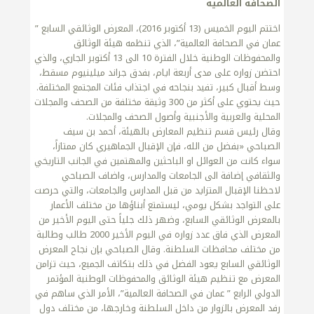
الصحافة العالمية
اختتم اليوم الخميس (13 أكتوبر 2016)، المعرض الوثائقي السابع ”
عمان في الصحافة العالمية”، الذي تنظمه هيئة الوثائق
والمحفوظات الوطنية خلال الفترة 10 الى 13 أكتوبر الجاري، والذي
احتضن زواره على مدى أربعة ايام، بفدق جراند ميلينيوم مسقط،
وسط أقبال كبير، تفيد بنجاحه في اجتذاب فئات المجتمع المختلفة.
حيث يحتوي على أكثر من 300 وثيقة مختلفة من الصحف والمجلات
المحلية والعربية والأجنبية وأصول الصحف والمجلات.
وقال رئيس قسم تنظيم المعارض بالهيئة، أحمد بن سيف
الصباحي «بفضل من الله، فإن الإقبال الجماهيري كان ممتازاً،
سواء كانت من العوائل او الباحثين والمهتمين في الجانب التاريخي
والثقافي إضافة الى الجامعات والمدارس، واضاف الصباحي
لاحظنا الإقبال المتزايد من قبل المدارس والجامعات، والتي حرصت
على التواجد بشكل يومي، ليستمتع أبناؤها من مختلف الأعمار
بالمعرض الوثائقي السابع، وضهر ذلك جلياً حتى اليوم الأخير من
المعرض الذي فاق عدد زواره في اليوم الأخير 2000 طالب وطالبة
من مختلف محافظات السلطنة. وقال الصباحي بإن نجاح المعرض
الوثائقي السابع يعود الفضل في ذلك بتكاتف الجميع، حيث تزامن
المعرض مع تنظيم هيئة الوثائق والمحفوظات الوطنية المؤتمر
الدولي الرابع ” عمان في الصحافة العالمية”، الأمر الذي ساهم في
رفد المعرض بالزوار من داخل السلطنة وخارجها، من مختلف دول