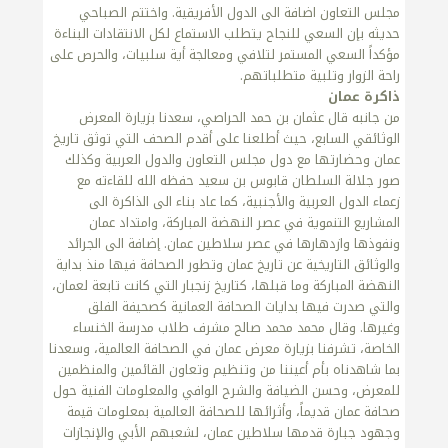
مجلس التعاون اضافة الى الدول الأفريقية. واختتم الصباحي
حديثه بإن السعي للنجاح يتطلب الاستماع لكل الانتقادات البناءة
مؤكداً السعي المستمر لتلافي ومعالجة أية سلبيات، والحرص على
راحة الزوار وتلبية متطلباتهم.
ذاكرة عمان
من جانبه قال عثمان بن حمد الحراصي، سعدنا بزيارة المعرض
الوثائقي السابع، حيث أطلعنا على أقدم الصحف التي توثق تاريخ
عمان وحضارتها مع دول مجلس التعاون والدول العربية وكذلك
صور جلالة السلطان قابوس بن سعيد حفظه الله للقاءته مع
زعماء الدول العربية والأجنبية، كما عاد بناء الى الذاكرة الى
المشاريع التنموية في عصر النهضة المباركة، وامتداد عمان
ونفوذها وازدهارها في عصر سلاطين عمان. إضافة الى الجرائد
والوثائق التاريخية عن تاريخ عمان وتطور الصحافة فيها منذ بداية
النهضة المباركة وما قبلها، كتاريخ زنجبار التي كانت تابعة لعمان،
والتي صدرت فيها بدايات الصحافة العمانية كصحيفة الفلق
وغيرها. وقال محمد محمد صالح مشرف طلاب مدرسة الخنساء
الخاصة، تشرفنا بزيارة معرض عمان في الصحافة العالمية، وسعدنا
بما شاهدناه بأم أعيننا من وتنظيم وتعاون القائمين والمنظمين
للمعرض، وحسن الضيافة والشرح الوافي والمعلومات الفنية حول
صحافة عمان قديماً، وأثرائها للصحافة العالمية بمعلومات قيمة
وجهود جبارة قدمها سلاطين عمان، لشعبهم الأبي والإنجازات