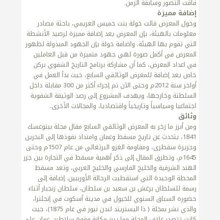
فاقت التصور وسابقة الزمن.
إضافة مميزة
وحول المعرض قالت خولة بنت خميس العريمي، باحثة مصادر
معلومات بالهيئة، بإن المعرض يعد إضافة مميزة لرصيد الأنشطة
التي تقوم بها الهيئة. واضافة خولة بإن الجهود المبذولة لظهور
المعرض في أكمل صورة لهي جهود متميزة من قبل العاملين
في اعداد المعرض، كما أن مشاركة برنامج التاريخ الشفوي بركن
خاص يعد إضافة للمعرض الوثائقي السابع، حيث بدأ العمل في
أواخر سنة 2012م وحتى الاَن تم إجراء أكثر من 300 مقابلة داخل
السلطنة وخارجها، ويهدف المشروع إلى رصد الوثيقة الشفوية
اجتماعيا وسياسياً وتاريخياً واقتصاديا، والمجالات الأخرى.
وثائق
ومن أبرز ما زخر به المعرض الوثائقي السابع مقال مجلة بيتوغسك
1841، يتحدث عن تاريخ مسقط وعمان وامتداد نفوذها إلى البحرين
وجزيرة سقطرى، ومقاومة الغزو البرتغالي من عام 1507م وحتى
1645م، وتطرق المقال إلى ذكر أهمية مسقط في التجارة بين جزر
الهند الشرقية والخليج الفارسي والخليج العربي، وتعد مسقط
المحطة الوحيدة التي استقطبت الرحالة الأوربيين. إضافة إلى
رسمة للسلطان برغش بن سعيد بن سلطان، سلطان زنجبار أثناء
حضوره السباق السنوي للخيول في مدينة أسكوت في إنجلترا،
والذي نشر بمجلة ( ذا اليستريتد لندن نيوز في عام 1875)، حيث
كانت تتصدر غلاف المجلة مما يبرز مكانة وقوة سلاطين عمان على