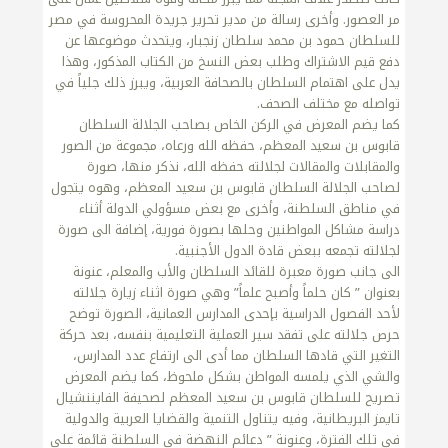
مر العصور. وأخرى رسالة من مدير تحرير جريدة المحروسة في مصر
للسلطان حمود بن محمد سلطان زنجبار، ويتحدث موضوعها عن
دفع قيم الاشتراك وطلب بعض النسخ من الكتاب المذكور، وهذا
يدل على اهتمام السلطان بالصحافة العربية، ويبرز ذلك جلياً في
تواصله مع مختلف الصحف.
كما يضم المعرض في الركن الخاص بصاحب الجلالة السلطان
قابوس بن سعيد المعظم، حفظه الله ورعاه، مجموعة من الصور
والمقابلات والمقالات لجلالته حفظه الله، نذكر منها، صورة
لصاحب الجلالة السلطان قابوس بن سعيد المعظم، وهوه يتجول
في مناطق السلطنة، وأخرى مع بعض مسؤولي الدولة أثناء
دراسة مشاكل المواطنين وحلها بصورة فورية، إضافة الى صورة
لجلالته تجمعه ببعض قادة الدول الأجنبية.
الى جانب صورة معبرة للقائد السلطان والأب والمعلم، عنونة
بعنوان ” كان حلماً وأصبح علماً” وهي صورة اثناء زيارة جلالته
لأحد الفصول الدراسية بإحدى المدارس العمانية، الصورة توضح
حرص جلالته على تفقد سير العملية التعليمية بنفسه، بعد حركة
التغير التي قادها السلطان مما أدى الى ارتفاع عدد المدارس،
والشي الذي يلمسه المواطن بشكل ملحوظ، كما يضم المعرض
تصريح للسلطان قابوس بن سعيد المعظم لصحيفة الفايننشيال
تايمز البريطانية، وفيه يتناول التنمية والقضايا العربية والدولية
في تلك الفترة، وعنونة ” دعائم النهضة في السلطنة قائمة على