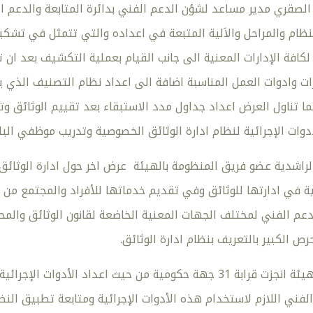
لصقري مدير مساعد لشؤن الدعم الفني بدائرة المتابعة والدعم الف
نظام والمراحل والاَلية المتبعة في اعداده والتي تتمثل في تشك
كافة الإدارات المعنية الى جانب القيام بعملية التكشيف بعد ان
ت وادوات العمل المناسبة اضافة الى اعداد نظام التصنيف الذي ي
ما تناول العرض اعداد جداول مدد الاستبقاء بعد تقييم الوثائق وتح
ادوات الإجرائية لنظام ادارة الوثائق الخصوصية وتدريب موظفي البل
اشدية عضو فريق المنظومة بالهيئة عرض اخر حول ادارة الوثائق ال
 في ادارتها للوثائق وفي تقديم خدماتها للأفراد والمجتمع من 
لدعم الفني لمختلف الجهات المعنية الخاضعة لقانون الوثائق والم
رص الكبير بالتعريف بنظام ادارة الوثائق.
الجدير بالذكر بأن الهيئة انجزت قرابة 31 جهة حكومية من حيث اع
فني اللازم لاستخدام هذه الأدوات الإجرائية ومتابعة تطبيق النظ